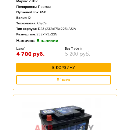
Марка:
ZUBR
Полярность:
Прямая
Пусковой ток:
650
Вольт:
12
Технология:
Ca/Ca
Тип корпуса:
D23 (232x173x225) ASIA
Размер, мм:
232x173x225
Наличие:
В наличии
Цена*
Без Trade-in
4 700
руб.
5 200
руб.
В КОРЗИНУ
В 1 клик