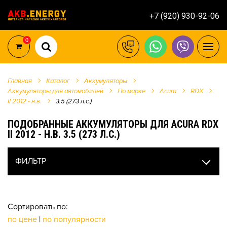
+7 (920) 930-92-06
0
Главная
Каталог
Аккумуляторы
Аккумуляторы для автомобилей
По марке
Acura
RDX
II 2012 - н.в.
3.5 (273 л.с.)
ПОДОБРАННЫЕ АККУМУЛЯТОРЫ ДЛЯ ACURA RDX
II 2012 - Н.В. 3.5 (273 Л.С.)
ФИЛЬТР
Сортировать по:
по цене
|
по популярности