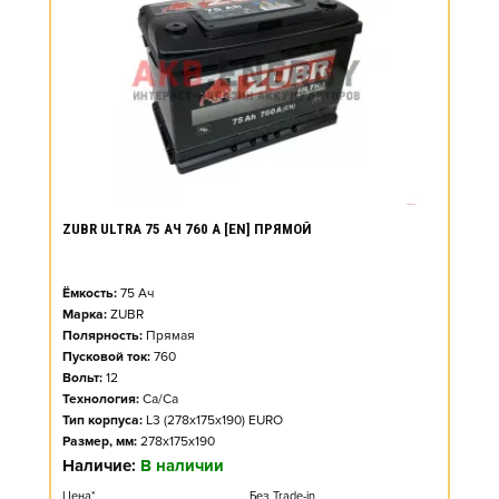
ZUBR ULTRA 75 АЧ 760 А [EN] ПРЯМОЙ
Ёмкость:
75
Ач
Марка:
ZUBR
Полярность:
Прямая
Пусковой ток:
760
Вольт:
12
Технология:
Ca/Ca
Тип корпуса:
L3 (278x175x190) EURO
Размер, мм:
278x175x190
Наличие:
В наличии
Цена*
Без Trade-in