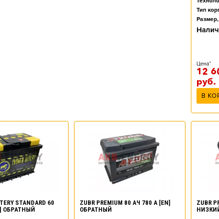
Техноло
Тип кор
Размер,
Налич
Цена*
12 6
руб.
В КО
TERY STANDARD 60
ZUBR PREMIUM 80 АЧ 780 А [EN]
ZUBR PR
N] ОБРАТНЫЙ
ОБРАТНЫЙ
НИЗКИ