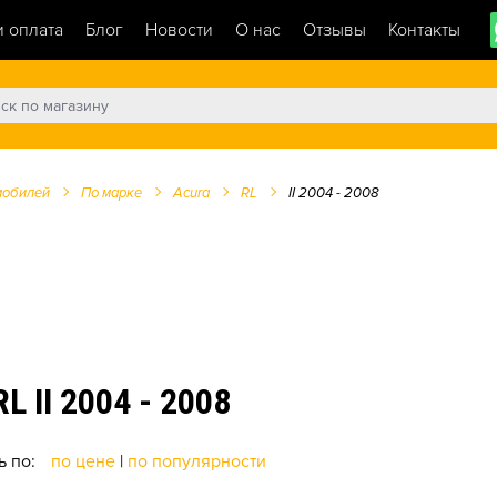
и оплата
Блог
Новости
О нас
Отзывы
Контакты
мобилей
По марке
Acura
RL
II 2004 - 2008
II 2004 - 2008
ь по:
по цене
|
по популярности