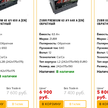
M 65 АЧ 650 А [EN]
ZUBR PREMIUM 63 АЧ 640 А [EN]
ZUBR UL
РАТНЫЙ
ОБРАТНЫЙ
ОБРАТ
ч
Ёмкость:
63
Ач
Ёмкость
Марка:
ZUBR
Марка:
Обратная
Полярность:
Обратная
Полярно
:
650
Пусковой ток:
640
Пусково
Вольт:
12
Вольт:
1
Ca/Ca
Технология:
Ca/Ca
Техноло
L2B (242x175x175)
Тип корпуса:
L2 (242x175x190) EURO
Тип кор
Размер, мм:
242x175x190
Размер,
242x175x175
Наличие:
В наличии
Налич
В наличии
Без Trade-in
Цена*
Без Trade-in
Цена*
6 900
5 80
7 600
руб.
7 400
руб.
руб.
руб.
НУ
В 1 клик
В КОРЗИНУ
В 1 клик
В КО