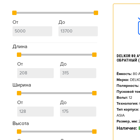
От
До
Длина
DELKOR 80 АЧ
ОБРАТНЫЙ (
От
До
Ёмкость:
80
А
Марка:
DELK
Ширина
Полярность:
Пусковой ток
Вольт:
12
От
До
Технология:
Тип корпуса:
ASIA
Размер, мм:
Высота
Наличие: