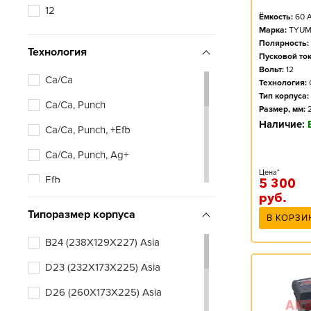
12
Ёмкость:
60
А
Марка:
TYUM
Полярность:
Технология
Пусковой ток
Вольт:
12
Ca/Ca
Технология:
Тип корпуса:
Ca/Ca, Punch
Размер, мм:
Наличие:
Ca/Ca, Punch, +Efb
Ca/Ca, Punch, Ag+
Цена*
Efb
5 300
руб.
Типоразмер корпуса
В КОРЗИ
B24 (238X129X227) Asia
D23 (232X173X225) Asia
D26 (260X173X225) Asia