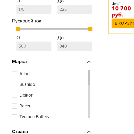
От
До
Цена*
10 700
руб.
Пусковой ток
В КОРЗИ
От
До
Марка
Atlant
Bushido
Delkor
Racer
Tyumen Battery
Xtreme
Страна