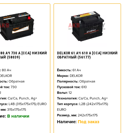
80 АЧ 730 А [CCA] НИЗКИЙ
DELKOR 61 АЧ 610 А [CCA] НИЗКИЙ
ЫЙ (58039)
ОБРАТНЫЙ (56177)
:
80
Ач
Ёмкость:
61
Ач
DELKOR
Марка:
DELKOR
сть:
Обратная
Полярность:
Обратная
й ток:
730
Пусковой ток:
610
2
Вольт:
12
гия:
Ca/Ca, Punch, Ag+
Технология:
Ca/Ca, Punch, Ag+
пуса:
L4B (315x175x175) EURO
Тип корпуса:
L2B (242x175x175)
 мм:
315x175x175
EURO
Размер, мм:
242x175x175
ие:
В наличии
Наличие:
Под заказ