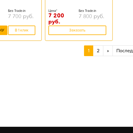
Без Trade-in
Цена*
Без Trade-in
7 200
7 700
руб.
7 800
руб.
руб.
НУ
В 1 клик
Заказать
1
2
»
Послед