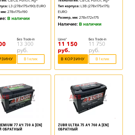
гия:
Ca/Ca, Punch, Ag+
Технология:
Ca/Ca, Punch, Ag+
пуса:
L3 (278x175x190) EURO
Тип корпуса:
L3B (278x175x175)
 мм:
278x175x190
EURO
Размер, мм:
278x172x175
ие:
В наличии
Наличие:
В наличии
Без Trade-in
Цена*
Без Trade-in
00
13 300
11 150
11 750
руб.
руб.
руб.
РЗИНУ
В 1 клик
В КОРЗИНУ
В 1 клик
EMIUM 77 АЧ 730 А [EN]
ZUBR ULTRA 75 АЧ 760 А [EN]
Й ОБРАТНЫЙ
ОБРАТНЫЙ