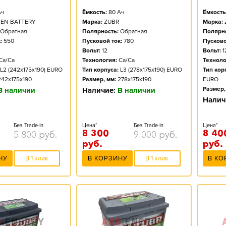
ч
Ёмкость:
80
Ач
Ёмкость
EN BATTERY
Марка:
ZUBR
Марка:
Обратная
Полярность:
Обратная
Полярно
:
550
Пусковой ток:
780
Пусково
Вольт:
12
Вольт:
1
Ca/Ca
Технология:
Ca/Ca
Техноло
L2 (242x175x190) EURO
Тип корпуса:
L3 (278x175x190) EURO
Тип кор
242x175x190
Размер, мм:
278x175x190
EURO
Размер,
В наличии
Наличие:
В наличии
Налич
Без Trade-in
Цена*
Без Trade-in
Цена*
8 300
8 40
5 800
руб.
9 000
руб.
руб.
руб.
НУ
В 1 клик
В КОРЗИНУ
В 1 клик
В КО