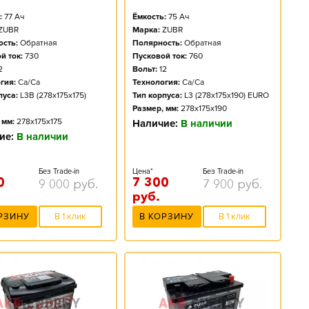
:
77
Ач
Ёмкость:
75
Ач
ZUBR
Марка:
ZUBR
сть:
Обратная
Полярность:
Обратная
й ток:
730
Пусковой ток:
760
2
Вольт:
12
гия:
Ca/Ca
Технология:
Ca/Ca
пуса:
L3B (278x175x175)
Тип корпуса:
L3 (278x175x190) EURO
Размер, мм:
278x175x190
 мм:
278x175x175
Наличие:
В наличии
ие:
В наличии
Без Trade-in
Цена*
Без Trade-in
0
7 300
9 000
руб.
7 900
руб.
руб.
РЗИНУ
В 1 клик
В КОРЗИНУ
В 1 клик