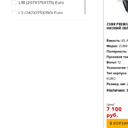
L1B (207X175X175) Euro
L2 (242X175X190) Euro
L2B (242X175X175) Euro
ZUBR PREMIU
НИЗКИЙ ОБ
L3 (278X175X190) Euro
Ёмкость:
65
А
L3B (278X175X175) Euro
Марка:
ZUBR
Полярность:
L4 (315X175X190) Euro
Пусковой ток
Вольт:
12
L4B (315X175X175) Euro
Технология:
Тип корпуса:
EURO
Размер, мм:
Наличие:
Цена*
7 100
руб.
В КОРЗИ