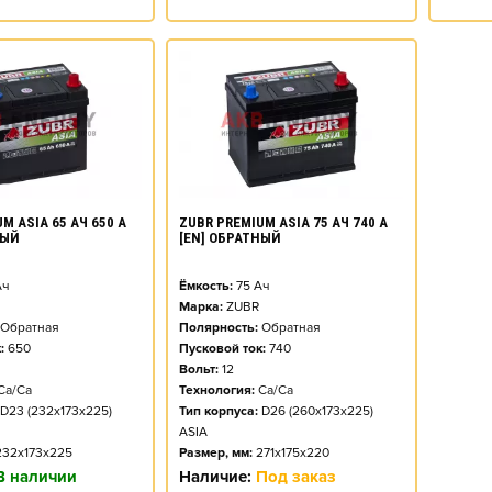
M ASIA 65 АЧ 650 А
ZUBR PREMIUM ASIA 75 АЧ 740 А
НЫЙ
[EN] ОБРАТНЫЙ
ч
Ёмкость:
75
Ач
Марка:
ZUBR
Обратная
Полярность:
Обратная
:
650
Пусковой ток:
740
Вольт:
12
Ca/Ca
Технология:
Ca/Ca
D23 (232x173x225)
Тип корпуса:
D26 (260x173x225)
ASIA
232x173x225
Размер, мм:
271x175x220
В наличии
Наличие:
Под заказ