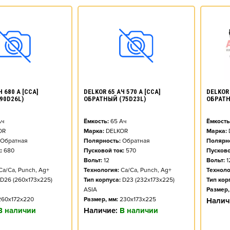
DELKOR 
 680 А [CCA]
DELKOR 65 АЧ 570 А [CCA]
ОБРАТН
90D26L)
ОБРАТНЫЙ (75D23L)
Ёмкость
ч
Ёмкость:
65
Ач
Марка:
OR
Марка:
DELKOR
Полярно
Обратная
Полярность:
Обратная
Пусково
:
680
Пусковой ток:
570
Вольт:
1
Вольт:
12
Техноло
Ca/Ca, Punch, Ag+
Технология:
Ca/Ca, Punch, Ag+
Тип кор
D26 (260x173x225)
Тип корпуса:
D23 (232x173x225)
Размер,
ASIA
260x172x220
Размер, мм:
230x173x225
Налич
В наличии
Наличие:
В наличии