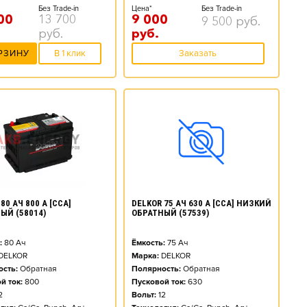
Без Trade-in
Цена*
Без Trade-in
00
13 700
9 000
9 500
руб.
руб.
руб.
РЗИНУ
В 1 клик
Заказать
80 АЧ 800 А [CCA]
DELKOR 75 АЧ 630 А [CCA] НИЗКИЙ
ЫЙ (58014)
ОБРАТНЫЙ (57539)
:
80
Ач
Ёмкость:
75
Ач
DELKOR
Марка:
DELKOR
сть:
Обратная
Полярность:
Обратная
й ток:
800
Пусковой ток:
630
2
Вольт:
12