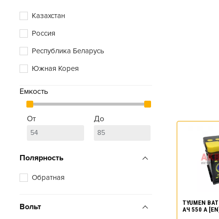
Zubr
Казахстан
Россия
Республика Беларусь
Южная Корея
Емкость
От
До
Полярность
Обратная
TYUMEN BAT
Вольт
АЧ 550 А [E