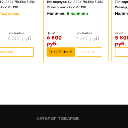
L2 (242x175x190) EURO
Тип корпуса:
L2 (242x175x190) EURO
Тип кор
242x175x190
Размер, мм:
242x175x190
Размер,
Под заказ
Наличие:
В наличии
Налич
Без Trade-in
Цена*
Без Trade-in
Цена*
6 800
5 80
4 500
руб.
7 300
руб.
руб.
руб.
Заказать
В КОРЗИНУ
В 1 клик
КАТАЛОГ ТОВАРОВ