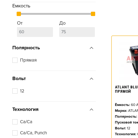
Емкость
От
До
Полярность
Прямая
Вольт
ATLANT BLUE
12
ПРЯМОЙ
Ёмкость:
60
А
Технология
Марка:
ATLA
Полярность:
Ca/Ca
Пусковой ток
Вольт:
12
Ca/Ca, Punch
Технология: