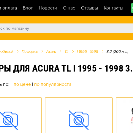
и оплата
Блог
Новости
О нас
Отзывы
Контакты
мобилей
По марке
Acura
TL
I 1995 - 1998
3.2 (200 л.с.)
ЛЯ ACURA TL I 1995 - 1998 3.2
ь по:
по цене
|
по популярности