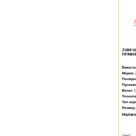
ZUBR UL
ПРЯМО
Ёмкость
Марка:
Полярно
Пусково
Вольт:
1
Техноло
Тип кор
Размер,
Налич
Цена*