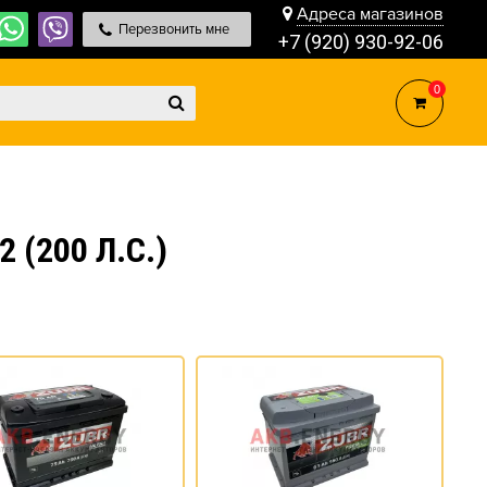
Адреса магазинов
Перезвонить мне
+7 (920) 930-92-06
0
 (200 Л.С.)