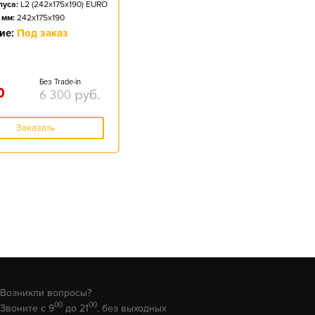
пуса:
L2 (242x175x190) EURO
 мм:
242x175x190
ие:
Под заказ
Без Trade-in
0
6 300
руб.
Заказать
Возникли вопросы?
00
00
Звоните с 9
до 21
, без выходных