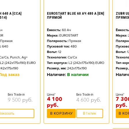
ZUBR UL
 640 А [CCA]
EUROSTART BLUE 60 АЧ 480 А [EN]
ПРЯМО
514)
ПРЯМОЙ
Ёмкость
ч
Ёмкость:
60
Ач
Марка:
OR
Марка:
EUROSTART
Полярно
Прямая
Полярность:
Прямая
Пусково
:
640
Пусковой ток:
480
Вольт:
1
Вольт:
12
Техноло
Ca/Ca, Punch, Ag+
Технология:
Ca/Ca
Тип кор
L2 (242x175x190) EURO
Тип корпуса:
L2 (242x175x190) EURO
Размер,
242x175x190
Размер, мм:
242x175x190
Налич
Под заказ
Наличие:
В наличии
Цена*
Без Trade-in
Цена*
Без Trade-in
7 30
4 100
9 500
руб.
4 600
руб.
руб.
руб.
В КО
Заказать
В КОРЗИНУ
В 1 клик