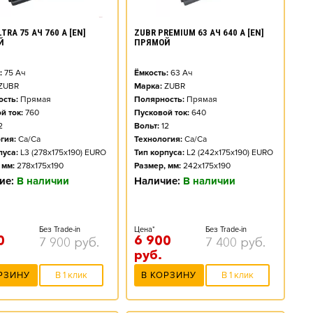
TRA 75 АЧ 760 А [EN]
ZUBR PREMIUM 63 АЧ 640 А [EN]
Й
ПРЯМОЙ
:
75
Ач
Ёмкость:
63
Ач
ZUBR
Марка:
ZUBR
сть:
Прямая
Полярность:
Прямая
й ток:
760
Пусковой ток:
640
2
Вольт:
12
гия:
Ca/Ca
Технология:
Ca/Ca
пуса:
L3 (278x175x190) EURO
Тип корпуса:
L2 (242x175x190) EURO
 мм:
278x175x190
Размер, мм:
242x175x190
ие:
В наличии
Наличие:
В наличии
Без Trade-in
Цена*
Без Trade-in
0
6 900
7 900
руб.
7 400
руб.
руб.
РЗИНУ
В 1 клик
В КОРЗИНУ
В 1 клик