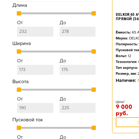
Длина
DELKOR 65 АЧ
ПРЯМОЙ (56
От
До
Ёмкость:
65
А
Марка:
DELK
Ширина
Полярность:
Пусковой ток
Вольт:
12
От
До
Технология:
Тип корпуса:
Размер, мм:
Наличие:
Высота
От
До
Цена*
9 000
руб.
Пусковой ток
От
До