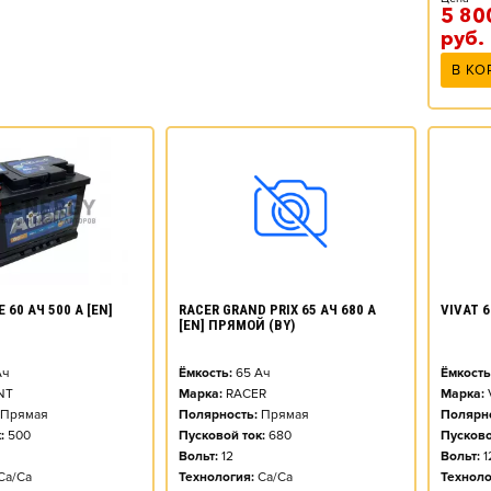
5 80
руб.
В КО
 60 АЧ 500 А [EN]
RACER GRAND PRIX 65 АЧ 680 А
VIVAT 6
[EN] ПРЯМОЙ (BY)
ч
Ёмкость:
65
Ач
Ёмкость
NT
Марка:
RACER
Марка:
Прямая
Полярность:
Прямая
Полярно
:
500
Пусковой ток:
680
Пусково
Вольт:
12
Вольт:
1
Ca/Ca
Технология:
Ca/Ca
Техноло