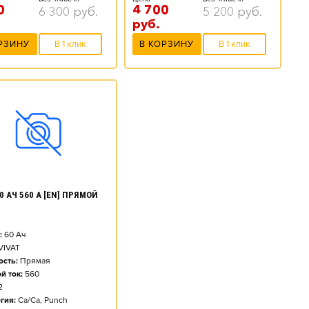
0
4 700
6 300
руб.
5 200
руб.
руб.
РЗИНУ
В 1 клик
В КОРЗИНУ
В 1 клик
0 АЧ 560 А [EN] ПРЯМОЙ
:
60
Ач
VIVAT
сть:
Прямая
й ток:
560
2
гия:
Ca/Ca, Punch