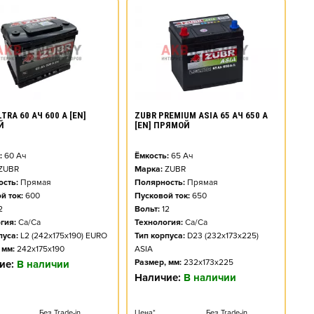
TRA 60 АЧ 600 А [EN]
ZUBR PREMIUM ASIA 65 АЧ 650 А
Й
[EN] ПРЯМОЙ
:
60
Ач
Ёмкость:
65
Ач
ZUBR
Марка:
ZUBR
сть:
Прямая
Полярность:
Прямая
й ток:
600
Пусковой ток:
650
2
Вольт:
12
гия:
Ca/Ca
Технология:
Ca/Ca
пуса:
L2 (242x175x190) EURO
Тип корпуса:
D23 (232x173x225)
 мм:
242x175x190
ASIA
Размер, мм:
232x173x225
ие:
В наличии
Наличие:
В наличии
Без Trade-in
Цена*
Без Trade-in