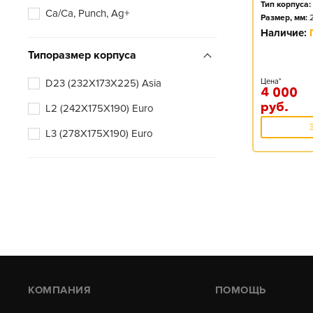
Тип корпуса:
Ca/Ca, Punch, Ag+
Размер, мм:
Наличие:
Типоразмер корпуса
D23 (232X173X225) Asia
Цена*
4 000
руб.
L2 (242X175X190) Euro
L3 (278X175X190) Euro
КОМПАНИЯ
ПОМОЩЬ