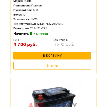
Марка:
ZUBR
Полярность:
Прямая
Пусковой ток:
650
Вольт:
12
Технология:
Ca/Ca
Тип корпуса:
D23 (232x173x225) ASIA
Размер, мм:
232x173x225
Наличие:
В наличии
Цена*
Без Trade-in
4 700
руб.
5 200
руб.
В КОРЗИНУ
В 1 клик