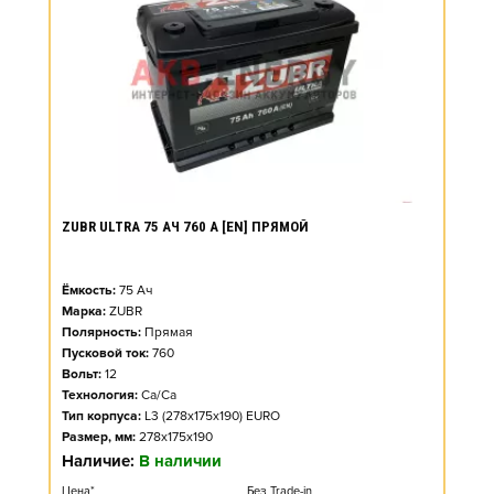
ZUBR ULTRA 75 АЧ 760 А [EN] ПРЯМОЙ
Ёмкость:
75
Ач
Марка:
ZUBR
Полярность:
Прямая
Пусковой ток:
760
Вольт:
12
Технология:
Ca/Ca
Тип корпуса:
L3 (278x175x190) EURO
Размер, мм:
278x175x190
Наличие:
В наличии
Цена*
Без Trade-in