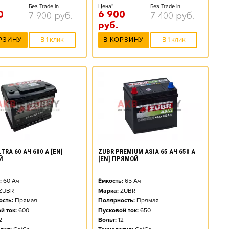
Без Trade-in
Цена*
Без Trade-in
0
6 900
7 900
руб.
7 400
руб.
руб.
РЗИНУ
В 1 клик
В КОРЗИНУ
В 1 клик
TRA 60 АЧ 600 А [EN]
ZUBR PREMIUM ASIA 65 АЧ 650 А
Й
[EN] ПРЯМОЙ
:
60
Ач
Ёмкость:
65
Ач
ZUBR
Марка:
ZUBR
сть:
Прямая
Полярность:
Прямая
й ток:
600
Пусковой ток:
650
2
Вольт:
12