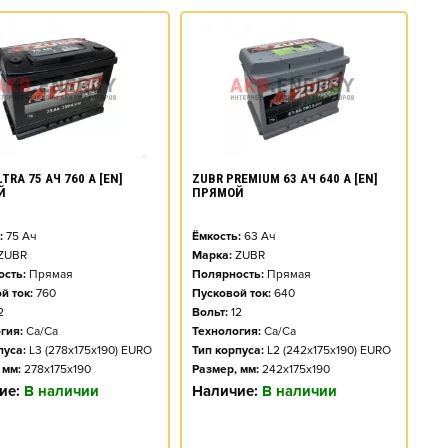
TRA 75 АЧ 760 А [EN]
ZUBR PREMIUM 63 АЧ 640 А [EN]
Й
ПРЯМОЙ
:
75
Ач
Ёмкость:
63
Ач
ZUBR
Марка:
ZUBR
сть:
Прямая
Полярность:
Прямая
й ток:
760
Пусковой ток:
640
2
Вольт:
12
гия:
Ca/Ca
Технология:
Ca/Ca
пуса:
L3 (278x175x190) EURO
Тип корпуса:
L2 (242x175x190) EURO
 мм:
278x175x190
Размер, мм:
242x175x190
ие:
В наличии
Наличие:
В наличии