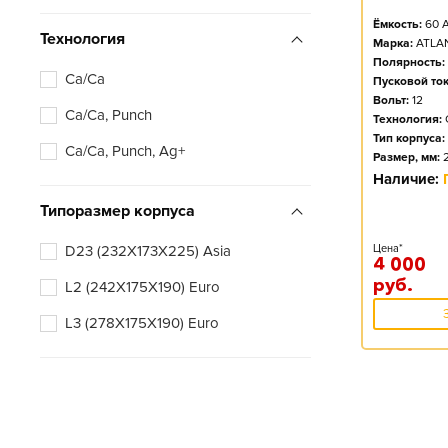
Ёмкость:
60
А
Технология
Марка:
ATLA
Полярность:
Ca/Ca
Пусковой ток
Вольт:
12
Ca/Ca, Punch
Технология:
Тип корпуса:
Ca/Ca, Punch, Ag+
Размер, мм:
Наличие:
Типоразмер корпуса
D23 (232X173X225) Asia
Цена*
4 000
руб.
L2 (242X175X190) Euro
L3 (278X175X190) Euro