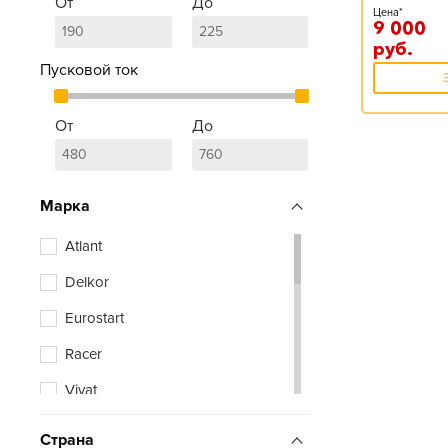
От
До
Цена*
9 000
руб.
Пусковой ток
От
До
Марка
Atlant
Delkor
Eurostart
Racer
Vivat
Zubr
Страна