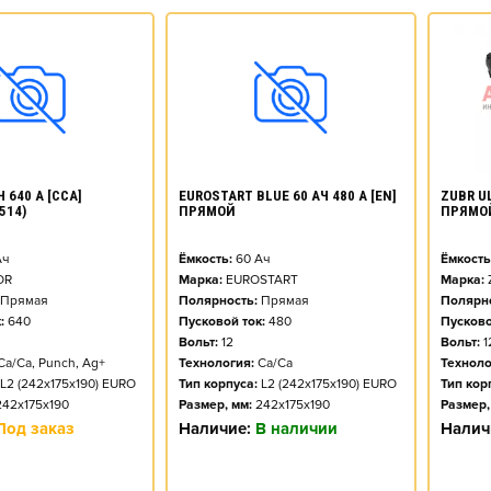
ZUBR UL
 640 А [CCA]
EUROSTART BLUE 60 АЧ 480 А [EN]
ПРЯМО
514)
ПРЯМОЙ
Ёмкость
ч
Ёмкость:
60
Ач
Марка:
OR
Марка:
EUROSTART
Полярно
Прямая
Полярность:
Прямая
Пусково
:
640
Пусковой ток:
480
Вольт:
1
Вольт:
12
Техноло
Ca/Ca, Punch, Ag+
Технология:
Ca/Ca
Тип кор
L2 (242x175x190) EURO
Тип корпуса:
L2 (242x175x190) EURO
Размер,
242x175x190
Размер, мм:
242x175x190
Налич
Под заказ
Наличие:
В наличии