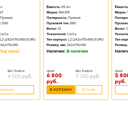
ч
Ёмкость:
65
Ач
Ёмкость
NT
Марка:
RACER
Марка:
Прямая
Полярность:
Прямая
Полярно
:
500
Пусковой ток:
680
Пусково
Вольт:
12
Вольт:
1
Ca/Ca
Технология:
Ca/Ca
Техноло
L2 (242x175x190) EURO
Тип корпуса:
L2 (242x175x190) EURO
Тип кор
242x175x190
Размер, мм:
242x175x190
Размер,
Под заказ
Наличие:
В наличии
Налич
Без Trade-in
Цена*
Без Trade-in
Цена*
6 800
5 80
4 500
руб.
7 300
руб.
руб.
руб.
Заказать
В КОРЗИНУ
В 1 клик