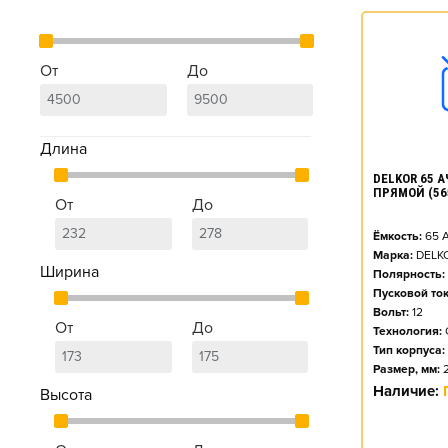
От
До
Длина
DELKOR 65 АЧ
ПРЯМОЙ (56
От
До
Ёмкость:
65
А
Марка:
DELK
Ширина
Полярность:
Пусковой ток
Вольт:
12
От
До
Технология:
Тип корпуса:
Размер, мм:
Наличие:
Высота