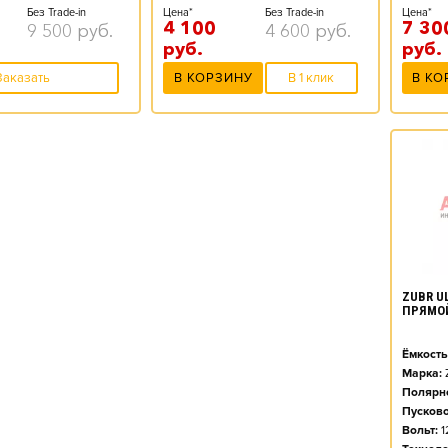
Цена*
Без Trade-in
Цена*
Без Trade-in
7 30
4 100
9 500
руб.
4 600
руб.
руб.
руб.
В КО
Заказать
В КОРЗИНУ
В 1 клик
ZUBR UL
ПРЯМО
Ёмкость
Марка:
Полярно
Пусково
Вольт:
1