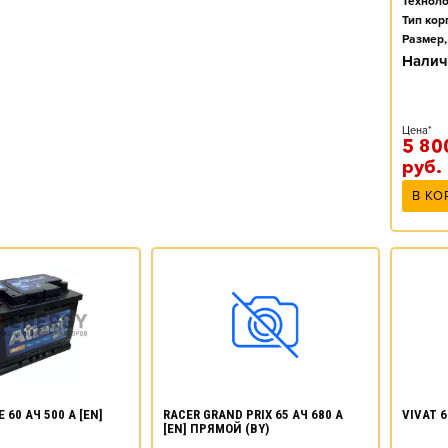
Техноло
Тип кор
Размер,
Налич
Цена*
5 80
руб.
В КО
 60 АЧ 500 А [EN]
RACER GRAND PRIX 65 АЧ 680 А
VIVAT 6
[EN] ПРЯМОЙ (BY)