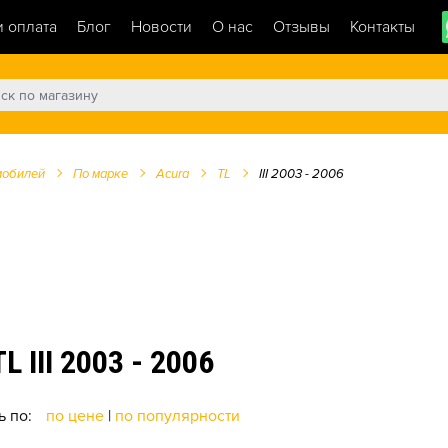
и оплата
Блог
Новости
О нас
Отзывы
Контакты
мобилей
По марке
Acura
TL
III 2003 - 2006
III 2003 - 2006
ь по:
по цене
|
по популярности