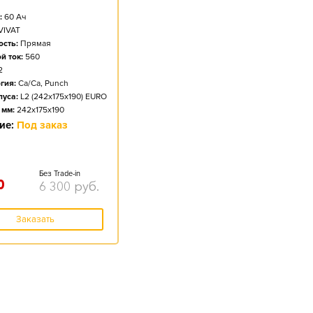
:
60
Ач
VIVAT
сть:
Прямая
й ток:
560
2
гия:
Ca/Ca, Punch
пуса:
L2 (242x175x190) EURO
 мм:
242x175x190
ие:
Под заказ
Без Trade-in
0
6 300
руб.
Заказать