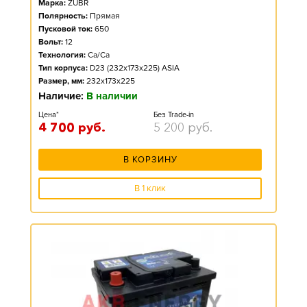
Марка:
ZUBR
Полярность:
Прямая
Пусковой ток:
650
Вольт:
12
Технология:
Ca/Ca
Тип корпуса:
D23 (232x173x225) ASIA
Размер, мм:
232x173x225
Наличие:
В наличии
Цена*
Без Trade-in
4 700
руб.
5 200
руб.
В КОРЗИНУ
В 1 клик