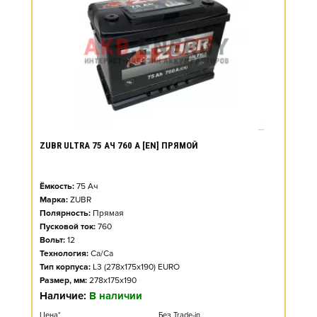
ZUBR ULTRA 75 АЧ 760 А [EN] ПРЯМОЙ
Ёмкость:
75
Ач
Марка:
ZUBR
Полярность:
Прямая
Пусковой ток:
760
Вольт:
12
Технология:
Ca/Ca
Тип корпуса:
L3 (278x175x190) EURO
Размер, мм:
278x175x190
Наличие:
В наличии
Цена*
Без Trade-in