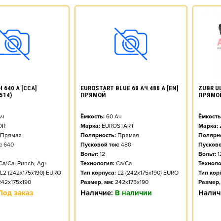
ZUBR UL
 640 А [CCA]
EUROSTART BLUE 60 АЧ 480 А [EN]
ПРЯМО
514)
ПРЯМОЙ
Ёмкость
ч
Ёмкость:
60
Ач
Марка:
OR
Марка:
EUROSTART
Полярно
Прямая
Полярность:
Прямая
Пусково
:
640
Пусковой ток:
480
Вольт:
1
Вольт:
12
Техноло
Ca/Ca, Punch, Ag+
Технология:
Ca/Ca
Тип кор
L2 (242x175x190) EURO
Тип корпуса:
L2 (242x175x190) EURO
Размер,
242x175x190
Размер, мм:
242x175x190
Налич
Под заказ
Наличие:
В наличии