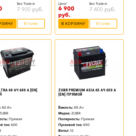
Без Trade-in
Цена*
Без Trade-in
0
6 900
7 900
руб.
7 400
руб.
руб.
РЗИНУ
В 1 клик
В КОРЗИНУ
В 1 клик
TRA 60 АЧ 600 А [EN]
ZUBR PREMIUM ASIA 65 АЧ 650 А
Й
[EN] ПРЯМОЙ
:
60
Ач
Ёмкость:
65
Ач
ZUBR
Марка:
ZUBR
сть:
Прямая
Полярность:
Прямая
й ток:
600
Пусковой ток:
650
2
Вольт:
12