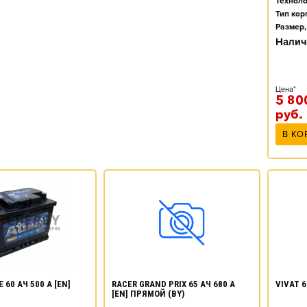
Техноло
Тип кор
Размер,
Налич
Цена*
5 80
руб.
В КО
 60 АЧ 500 А [EN]
RACER GRAND PRIX 65 АЧ 680 А
VIVAT 6
[EN] ПРЯМОЙ (BY)