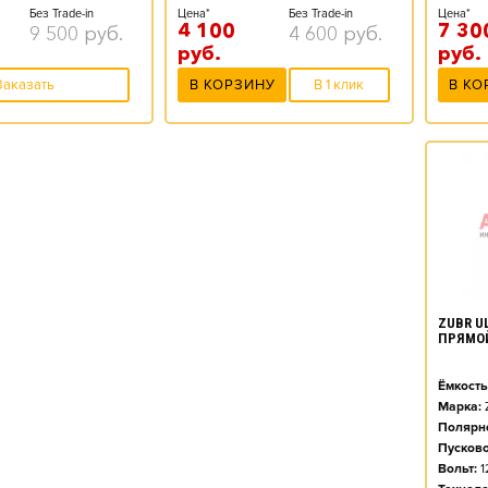
Цена*
Без Trade-in
Цена*
Без Trade-in
7 30
4 100
9 500
руб.
4 600
руб.
руб.
руб.
В КО
Заказать
В КОРЗИНУ
В 1 клик
ZUBR UL
ПРЯМО
Ёмкость
Марка:
Полярно
Пусково
Вольт:
1