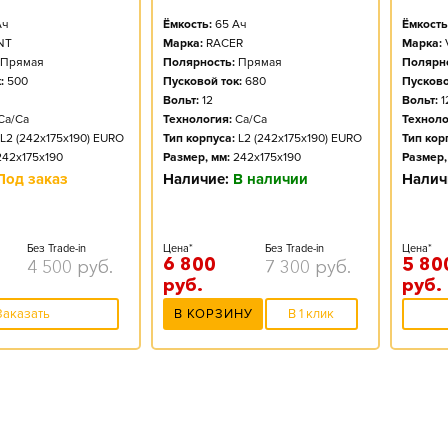
ч
Ёмкость:
65
Ач
Ёмкость
NT
Марка:
RACER
Марка:
Прямая
Полярность:
Прямая
Полярно
:
500
Пусковой ток:
680
Пусково
Вольт:
12
Вольт:
1
Ca/Ca
Технология:
Ca/Ca
Техноло
L2 (242x175x190) EURO
Тип корпуса:
L2 (242x175x190) EURO
Тип кор
242x175x190
Размер, мм:
242x175x190
Размер,
Под заказ
Наличие:
В наличии
Налич
Без Trade-in
Цена*
Без Trade-in
Цена*
6 800
5 80
4 500
руб.
7 300
руб.
руб.
руб.
Заказать
В КОРЗИНУ
В 1 клик