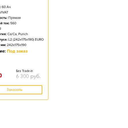
:
60
Ач
VIVAT
сть:
Прямая
й ток:
560
2
гия:
Ca/Ca, Punch
пуса:
L2 (242x175x190) EURO
 мм:
242x175x190
ие:
Под заказ
Без Trade-in
0
6 300
руб.
Заказать