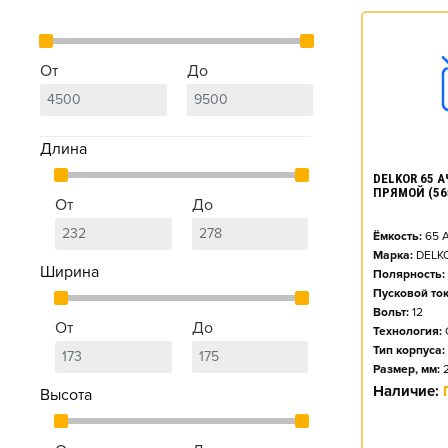
От
До
Длина
DELKOR 65 АЧ
ПРЯМОЙ (56
От
До
Ёмкость:
65
А
Марка:
DELK
Ширина
Полярность:
Пусковой ток
Вольт:
12
От
До
Технология:
Тип корпуса:
Размер, мм:
Наличие:
Высота