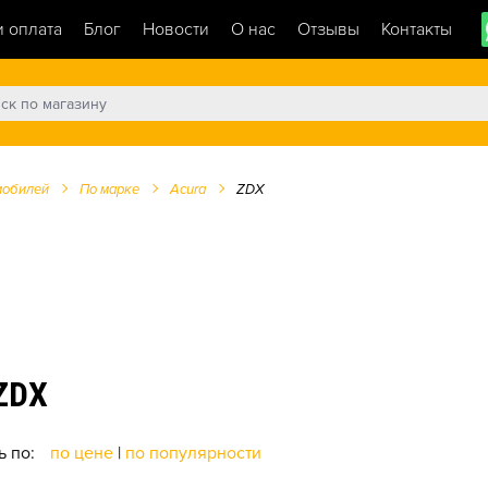
и оплата
Блог
Новости
О нас
Отзывы
Контакты
мобилей
По марке
Acura
ZDX
ZDX
ь по:
по цене
|
по популярности