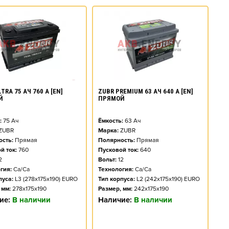
TRA 75 АЧ 760 А [EN]
ZUBR PREMIUM 63 АЧ 640 А [EN]
Й
ПРЯМОЙ
:
75
Ач
Ёмкость:
63
Ач
ZUBR
Марка:
ZUBR
сть:
Прямая
Полярность:
Прямая
й ток:
760
Пусковой ток:
640
2
Вольт:
12
гия:
Ca/Ca
Технология:
Ca/Ca
пуса:
L3 (278x175x190) EURO
Тип корпуса:
L2 (242x175x190) EURO
 мм:
278x175x190
Размер, мм:
242x175x190
ие:
В наличии
Наличие:
В наличии