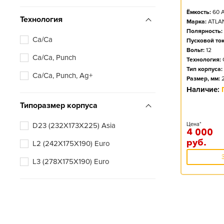
Ёмкость:
60
А
Технология
Марка:
ATLA
Полярность:
Ca/Ca
Пусковой ток
Вольт:
12
Ca/Ca, Punch
Технология:
Тип корпуса:
Ca/Ca, Punch, Ag+
Размер, мм:
Наличие:
Типоразмер корпуса
D23 (232X173X225) Asia
Цена*
4 000
руб.
L2 (242X175X190) Euro
L3 (278X175X190) Euro