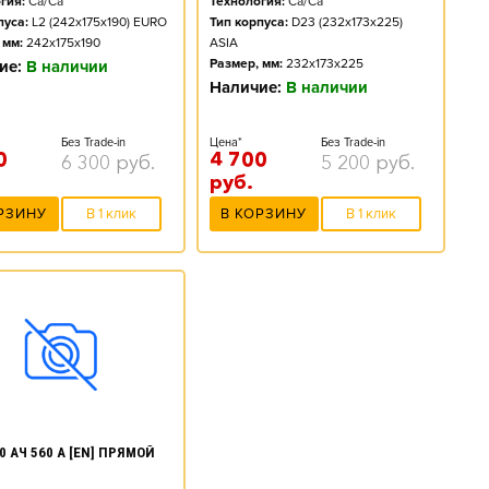
гия:
Ca/Ca
Технология:
Ca/Ca
пуса:
L2 (242x175x190) EURO
Тип корпуса:
D23 (232x173x225)
 мм:
242x175x190
ASIA
Размер, мм:
232x173x225
ие:
В наличии
Наличие:
В наличии
Без Trade-in
Цена*
Без Trade-in
0
4 700
6 300
руб.
5 200
руб.
руб.
РЗИНУ
В 1 клик
В КОРЗИНУ
В 1 клик
0 АЧ 560 А [EN] ПРЯМОЙ