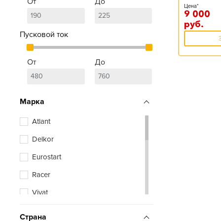
От
До
Цена*
9 000
руб.
Пусковой ток
От
До
Марка
Atlant
Delkor
Eurostart
Racer
Vivat
Zubr
Страна