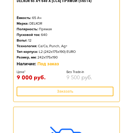
DELKOR 65 АЧ 640 А [CCA] ПРЯМОЙ (56514)
Ёмкость:
65
Ач
Марка:
DELKOR
Полярность:
Прямая
Пусковой ток:
640
Вольт:
12
Технология:
Ca/Ca, Punch, Ag+
Тип корпуса:
L2 (242x175x190) EURO
Размер, мм:
242x175x190
Наличие:
Под заказ
Цена*
Без Trade-in
9 000
руб.
9 500
руб.
Заказать