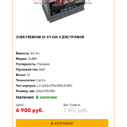
ZUBR PREMIUM 63 АЧ 640 А [EN] ПРЯМОЙ
Ёмкость:
63
Ач
Марка:
ZUBR
Полярность:
Прямая
Пусковой ток:
640
Вольт:
12
Технология:
Ca/Ca
Тип корпуса:
L2 (242x175x190) EURO
Размер, мм:
242x175x190
Наличие:
В наличии
Цена*
Без Trade-in
6 900
руб.
7 400
руб.
В КОРЗИНУ