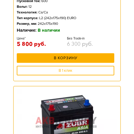
Пусковой ток:
600
Вольт:
12
Технология:
Ca/Ca
Тип корпуса:
L2 (242x175x190) EURO
Размер, мм:
242x175x190
Наличие:
В наличии
Цена*
Без Trade-in
5 800
руб.
6 300
руб.
В КОРЗИНУ
В 1 клик