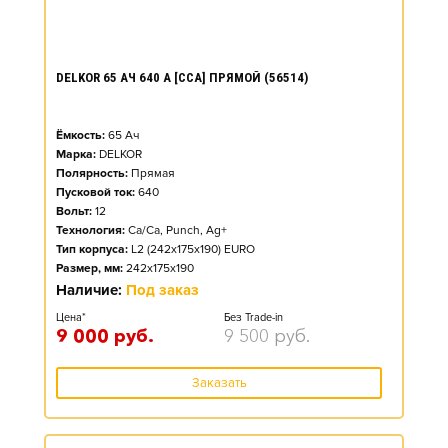
DELKOR 65 АЧ 640 А [CCA] ПРЯМОЙ (56514)
Ёмкость:
65
Ач
Марка:
DELKOR
Полярность:
Прямая
Пусковой ток:
640
Вольт:
12
Технология:
Ca/Ca, Punch, Ag+
Тип корпуса:
L2 (242x175x190) EURO
Размер, мм:
242x175x190
Наличие:
Под заказ
Цена*
Без Trade-in
9 000
руб.
9 500
руб.
Заказать