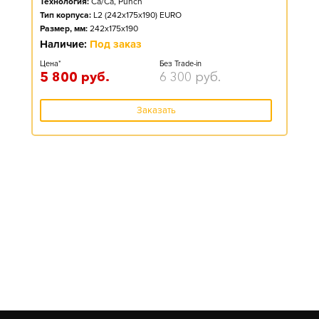
Технология:
Ca/Ca, Punch
Тип корпуса:
L2 (242x175x190) EURO
Размер, мм:
242x175x190
Наличие:
Под заказ
Цена*
Без Trade-in
5 800
руб.
6 300
руб.
Заказать