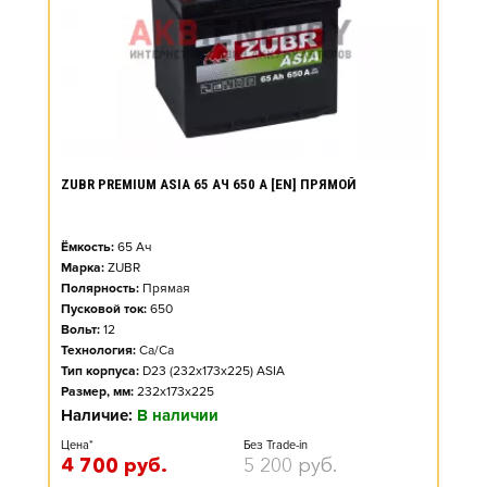
ZUBR PREMIUM ASIA 65 АЧ 650 А [EN] ПРЯМОЙ
Ёмкость:
65
Ач
Марка:
ZUBR
Полярность:
Прямая
Пусковой ток:
650
Вольт:
12
Технология:
Ca/Ca
Тип корпуса:
D23 (232x173x225) ASIA
Размер, мм:
232x173x225
Наличие:
В наличии
Цена*
Без Trade-in
4 700
руб.
5 200
руб.