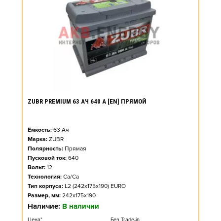
ZUBR PREMIUM 63 АЧ 640 А [EN] ПРЯМОЙ
Ёмкость:
63
Ач
Марка:
ZUBR
Полярность:
Прямая
Пусковой ток:
640
Вольт:
12
Технология:
Ca/Ca
Тип корпуса:
L2 (242x175x190) EURO
Размер, мм:
242x175x190
Наличие:
В наличии
Цена*
Без Trade-in