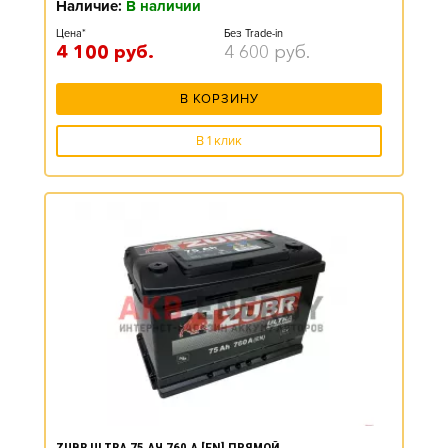
Наличие:
В наличии
Цена*
Без Trade-in
4 100
руб.
4 600
руб.
В КОРЗИНУ
В 1 клик
ZUBR ULTRA 75 АЧ 760 А [EN] ПРЯМОЙ