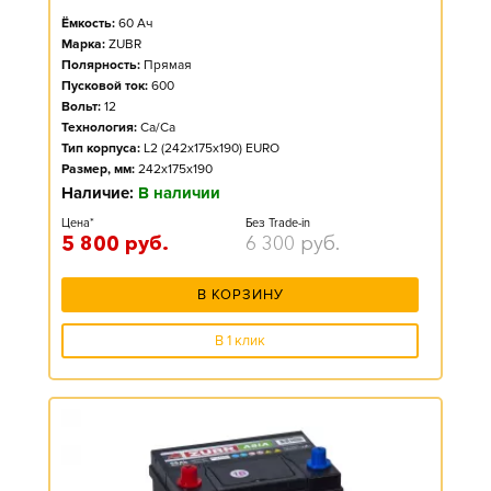
Ёмкость:
60
Ач
Марка:
ZUBR
Полярность:
Прямая
Пусковой ток:
600
Вольт:
12
Технология:
Ca/Ca
Тип корпуса:
L2 (242x175x190) EURO
Размер, мм:
242x175x190
Наличие:
В наличии
Цена*
Без Trade-in
5 800
руб.
6 300
руб.
В КОРЗИНУ
В 1 клик