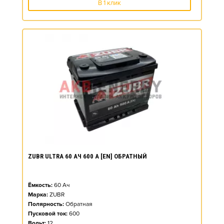
В 1 клик
ZUBR ULTRA 60 АЧ 600 А [EN] ОБРАТНЫЙ
Ёмкость:
60
Ач
Марка:
ZUBR
Полярность:
Обратная
Пусковой ток:
600
Вольт:
12