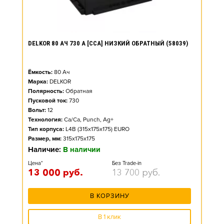
DELKOR 80 АЧ 730 А [CCA] НИЗКИЙ ОБРАТНЫЙ (58039)
Ёмкость:
80
Ач
Марка:
DELKOR
Полярность:
Обратная
Пусковой ток:
730
Вольт:
12
Технология:
Ca/Ca, Punch, Ag+
Тип корпуса:
L4B (315x175x175) EURO
Размер, мм:
315x175x175
Наличие:
В наличии
Цена*
Без Trade-in
13 000
руб.
13 700
руб.
В КОРЗИНУ
В 1 клик