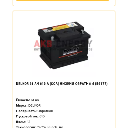
DELKOR 61 АЧ 610 А [CCA] НИЗКИЙ ОБРАТНЫЙ (56177)
Ёмкость:
61
Ач
Марка:
DELKOR
Полярность:
Обратная
Пусковой ток:
610
Вольт:
12
Технология:
Ca/Ca, Punch, Ag+