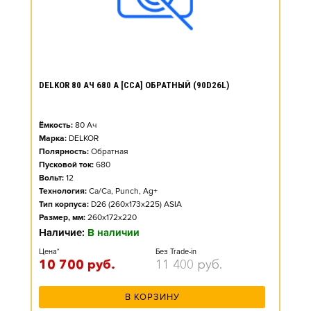
DELKOR 80 АЧ 680 А [CCA] ОБРАТНЫЙ (90D26L)
Ёмкость:
80
Ач
Марка:
DELKOR
Полярность:
Обратная
Пусковой ток:
680
Вольт:
12
Технология:
Ca/Ca, Punch, Ag+
Тип корпуса:
D26 (260x173x225) ASIA
Размер, мм:
260x172x220
Наличие:
В наличии
Цена*
Без Trade-in
10 700
руб.
11 400
руб.
В КОРЗИНУ