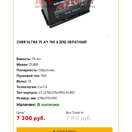
ZUBR ULTRA 75 АЧ 760 А [EN] ОБРАТНЫЙ
Ёмкость:
75
Ач
Марка:
ZUBR
Полярность:
Обратная
Пусковой ток:
760
Вольт:
12
Технология:
Ca/Ca
Тип корпуса:
L3 (278x175x190) EURO
Размер, мм:
278x175x190
Наличие:
В наличии
Цена*
Без Trade-in
7 300
руб.
7 900
руб.