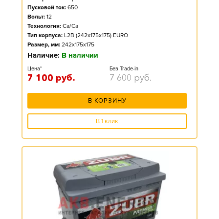
Пусковой ток:
650
Вольт:
12
Технология:
Ca/Ca
Тип корпуса:
L2B (242x175x175) EURO
Размер, мм:
242x175x175
Наличие:
В наличии
Цена*
Без Trade-in
7 100
руб.
7 600
руб.
В КОРЗИНУ
В 1 клик