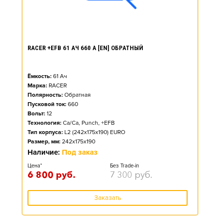
RACER +EFB 61 АЧ 660 А [EN] ОБРАТНЫЙ
Ёмкость:
61
Ач
Марка:
RACER
Полярность:
Обратная
Пусковой ток:
660
Вольт:
12
Технология:
Ca/Ca, Punch, +EFB
Тип корпуса:
L2 (242x175x190) EURO
Размер, мм:
242x175x190
Наличие:
Под заказ
Цена*
Без Trade-in
6 800
руб.
7 300
руб.
Заказать