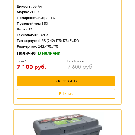
Ёмкость:
65
Ач
Марка:
ZUBR
Полярность:
Обратная
Пусковой ток:
650
Вольт:
12
Технология:
Ca/Ca
Тип корпуса:
L2B (242x175x175) EURO
Размер, мм:
242x175x175
Наличие:
В наличии
Цена*
Без Trade-in
7 100
руб.
7 600
руб.
В КОРЗИНУ
В 1 клик