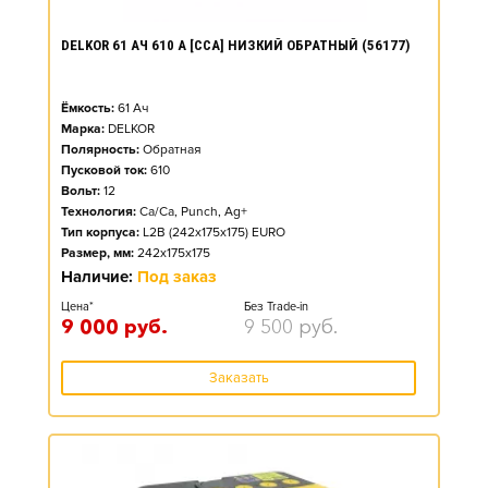
DELKOR 61 АЧ 610 А [CCA] НИЗКИЙ ОБРАТНЫЙ (56177)
Ёмкость:
61
Ач
Марка:
DELKOR
Полярность:
Обратная
Пусковой ток:
610
Вольт:
12
Технология:
Ca/Ca, Punch, Ag+
Тип корпуса:
L2B (242x175x175) EURO
Размер, мм:
242x175x175
Наличие:
Под заказ
Цена*
Без Trade-in
9 000
руб.
9 500
руб.
Заказать