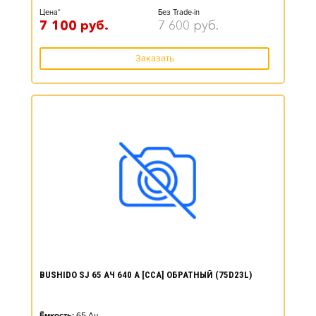
Цена*
Без Trade-in
7 100
руб.
7 600
руб.
Заказать
BUSHIDO SJ 65 АЧ 640 А [CCA] ОБРАТНЫЙ (75D23L)
Ёмкость:
65
Ач