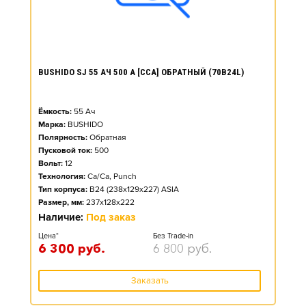
BUSHIDO SJ 55 АЧ 500 А [CCA] ОБРАТНЫЙ (70B24L)
Ёмкость:
55
Ач
Марка:
BUSHIDO
Полярность:
Обратная
Пусковой ток:
500
Вольт:
12
Технология:
Ca/Ca, Punch
Тип корпуса:
B24 (238x129x227) ASIA
Размер, мм:
237x128x222
Наличие:
Под заказ
Цена*
Без Trade-in
6 300
руб.
6 800
руб.
Заказать