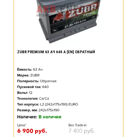
ZUBR PREMIUM 63 АЧ 640 А [EN] ОБРАТНЫЙ
Ёмкость:
63
Ач
Марка:
ZUBR
Полярность:
Обратная
Пусковой ток:
640
Вольт:
12
Технология:
Ca/Ca
Тип корпуса:
L2 (242x175x190) EURO
Размер, мм:
242x175x190
Наличие:
В наличии
Цена*
Без Trade-in
6 900
руб.
7 400
руб.