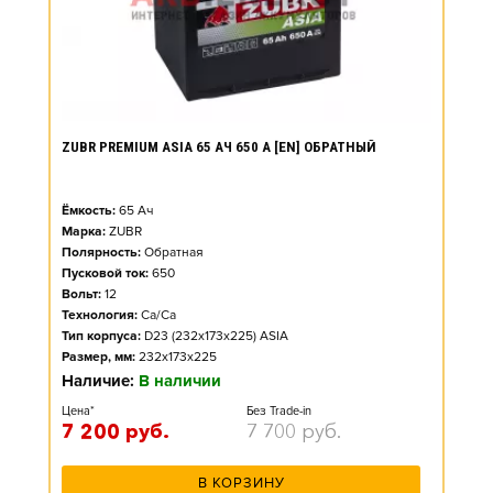
ZUBR PREMIUM ASIA 65 АЧ 650 А [EN] ОБРАТНЫЙ
Ёмкость:
65
Ач
Марка:
ZUBR
Полярность:
Обратная
Пусковой ток:
650
Вольт:
12
Технология:
Ca/Ca
Тип корпуса:
D23 (232x173x225) ASIA
Размер, мм:
232x173x225
Наличие:
В наличии
Цена*
Без Trade-in
7 200
руб.
7 700
руб.
В КОРЗИНУ