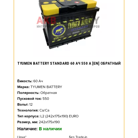
TYUMEN BATTERY STANDARD 60 АЧ 550 А [EN] ОБРАТНЫЙ
Ёмкость:
60
Ач
Марка:
TYUMEN BATTERY
Полярность:
Обратная
Пусковой ток:
550
Вольт:
12
Технология:
Ca/Ca
Тип корпуса:
L2 (242x175x190) EURO
Размер, мм:
242x175x190
Наличие:
В наличии
Цена*
Без Trade-in