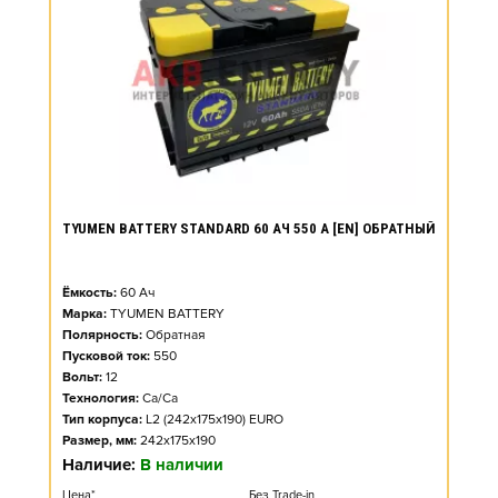
TYUMEN BATTERY STANDARD 60 АЧ 550 А [EN] ОБРАТНЫЙ
Ёмкость:
60
Ач
Марка:
TYUMEN BATTERY
Полярность:
Обратная
Пусковой ток:
550
Вольт:
12
Технология:
Ca/Ca
Тип корпуса:
L2 (242x175x190) EURO
Размер, мм:
242x175x190
Наличие:
В наличии
Цена*
Без Trade-in