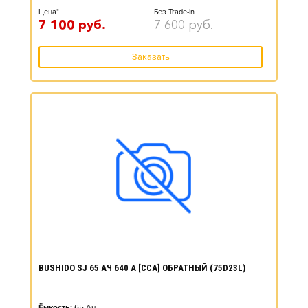
Цена*
Без Trade-in
7 100
руб.
7 600
руб.
Заказать
BUSHIDO SJ 65 АЧ 640 А [CCA] ОБРАТНЫЙ (75D23L)
Ёмкость:
65
Ач