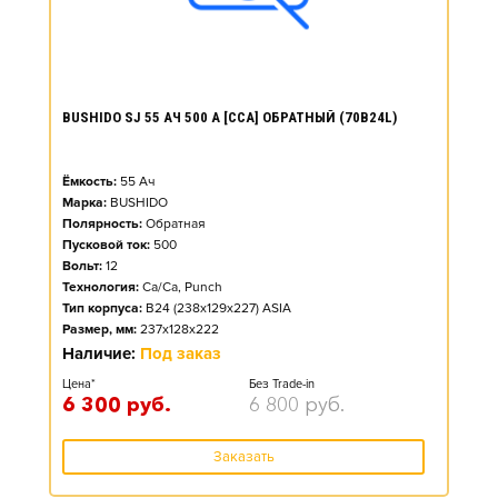
BUSHIDO SJ 55 АЧ 500 А [CCA] ОБРАТНЫЙ (70B24L)
Ёмкость:
55
Ач
Марка:
BUSHIDO
Полярность:
Обратная
Пусковой ток:
500
Вольт:
12
Технология:
Ca/Ca, Punch
Тип корпуса:
B24 (238x129x227) ASIA
Размер, мм:
237x128x222
Наличие:
Под заказ
Цена*
Без Trade-in
6 300
руб.
6 800
руб.
Заказать