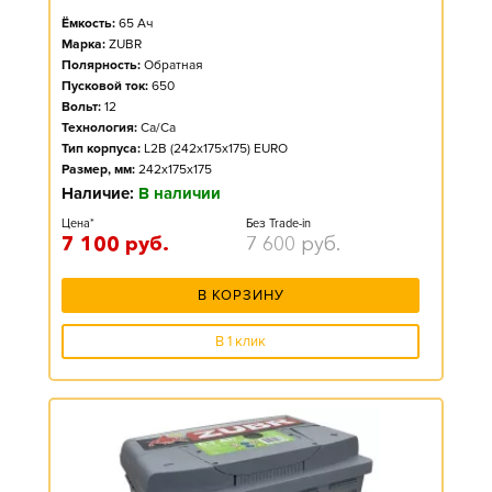
Ёмкость:
65
Ач
Марка:
ZUBR
Полярность:
Обратная
Пусковой ток:
650
Вольт:
12
Технология:
Ca/Ca
Тип корпуса:
L2B (242x175x175) EURO
Размер, мм:
242x175x175
Наличие:
В наличии
Цена*
Без Trade-in
7 100
руб.
7 600
руб.
В КОРЗИНУ
В 1 клик