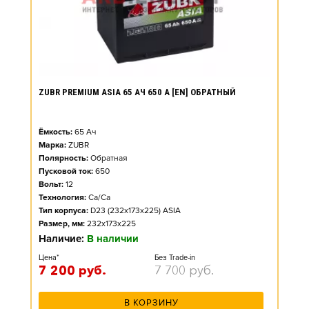
ZUBR PREMIUM ASIA 65 АЧ 650 А [EN] ОБРАТНЫЙ
Ёмкость:
65
Ач
Марка:
ZUBR
Полярность:
Обратная
Пусковой ток:
650
Вольт:
12
Технология:
Ca/Ca
Тип корпуса:
D23 (232x173x225) ASIA
Размер, мм:
232x173x225
Наличие:
В наличии
Цена*
Без Trade-in
7 200
руб.
7 700
руб.
В КОРЗИНУ