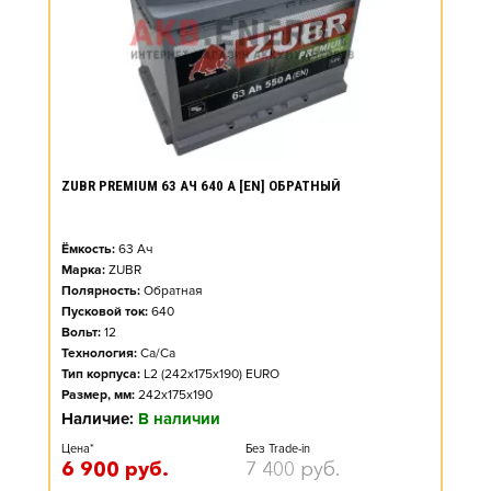
ZUBR PREMIUM 63 АЧ 640 А [EN] ОБРАТНЫЙ
Ёмкость:
63
Ач
Марка:
ZUBR
Полярность:
Обратная
Пусковой ток:
640
Вольт:
12
Технология:
Ca/Ca
Тип корпуса:
L2 (242x175x190) EURO
Размер, мм:
242x175x190
Наличие:
В наличии
Цена*
Без Trade-in
6 900
руб.
7 400
руб.