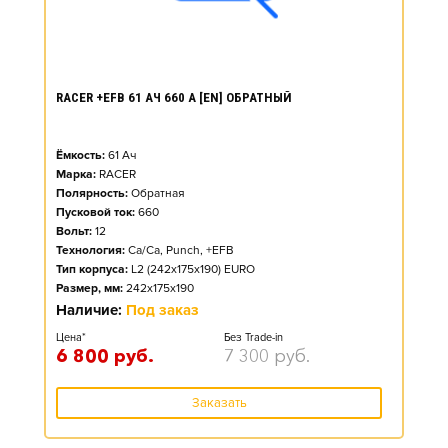
RACER +EFB 61 АЧ 660 А [EN] ОБРАТНЫЙ
Ёмкость:
61
Ач
Марка:
RACER
Полярность:
Обратная
Пусковой ток:
660
Вольт:
12
Технология:
Ca/Ca, Punch, +EFB
Тип корпуса:
L2 (242x175x190) EURO
Размер, мм:
242x175x190
Наличие:
Под заказ
Цена*
Без Trade-in
6 800
руб.
7 300
руб.
Заказать