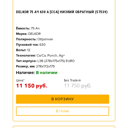
DELKOR 75 АЧ 630 А [CCA] НИЗКИЙ ОБРАТНЫЙ (57539)
Ёмкость:
75
Ач
Марка:
DELKOR
Полярность:
Обратная
Пусковой ток:
630
Вольт:
12
Технология:
Ca/Ca, Punch, Ag+
Тип корпуса:
L3B (278x175x175) EURO
Размер, мм:
278x172x175
Наличие:
В наличии
Цена*
Без Trade-in
11 150
руб.
11 750
руб.
В КОРЗИНУ
В 1 клик