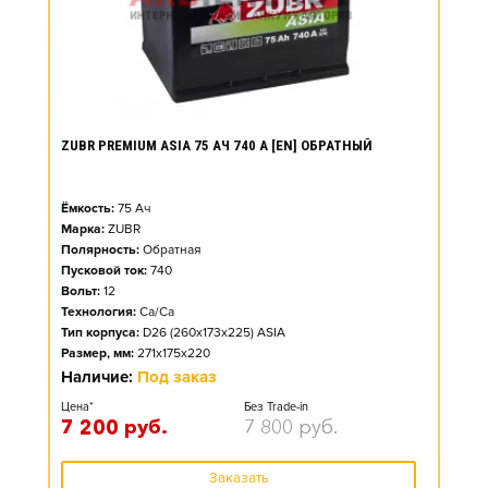
ZUBR PREMIUM ASIA 75 АЧ 740 А [EN] ОБРАТНЫЙ
Ёмкость:
75
Ач
Марка:
ZUBR
Полярность:
Обратная
Пусковой ток:
740
Вольт:
12
Технология:
Ca/Ca
Тип корпуса:
D26 (260x173x225) ASIA
Размер, мм:
271x175x220
Наличие:
Под заказ
Цена*
Без Trade-in
7 200
руб.
7 800
руб.
Заказать