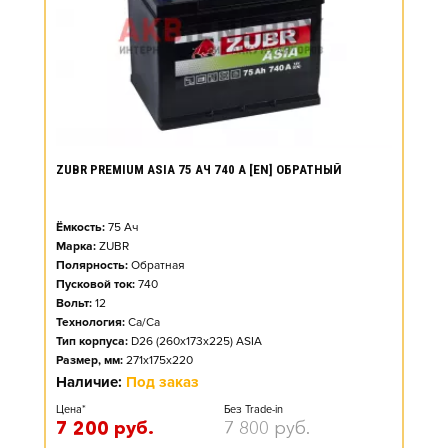
ZUBR PREMIUM ASIA 75 АЧ 740 А [EN] ОБРАТНЫЙ
Ёмкость:
75
Ач
Марка:
ZUBR
Полярность:
Обратная
Пусковой ток:
740
Вольт:
12
Технология:
Ca/Ca
Тип корпуса:
D26 (260x173x225) ASIA
Размер, мм:
271x175x220
Наличие:
Под заказ
Цена*
Без Trade-in
7 200
руб.
7 800
руб.