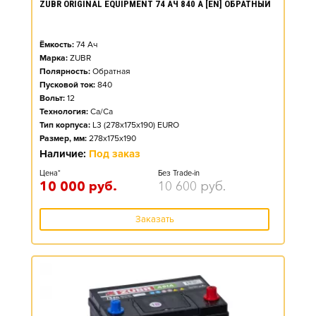
ZUBR ORIGINAL EQUIPMENT 74 АЧ 840 А [EN] ОБРАТНЫЙ
Ёмкость:
74
Ач
Марка:
ZUBR
Полярность:
Обратная
Пусковой ток:
840
Вольт:
12
Технология:
Ca/Ca
Тип корпуса:
L3 (278x175x190) EURO
Размер, мм:
278x175x190
Наличие:
Под заказ
Цена*
Без Trade-in
10 000
руб.
10 600
руб.
Заказать