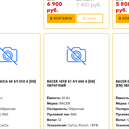
6 900
5 80
7 400
руб.
руб.
руб.
В КОРЗИНУ
В 1 клик
В КО
SIA 60 АЧ 550 А [EN]
RACER +EFB 61 АЧ 660 А [EN]
RACER G
ОБРАТНЫЙ
[EN] О
ч
Ёмкость:
61
Ач
Ёмкость
Марка:
RACER
Марка:
Обратная
Полярность:
Обратная
Полярно
:
550
Пусковой ток:
660
Пусково
Вольт:
12
Вольт:
1
Ca/Ca
Технология:
Ca/Ca, Punch, +EFB
Техноло