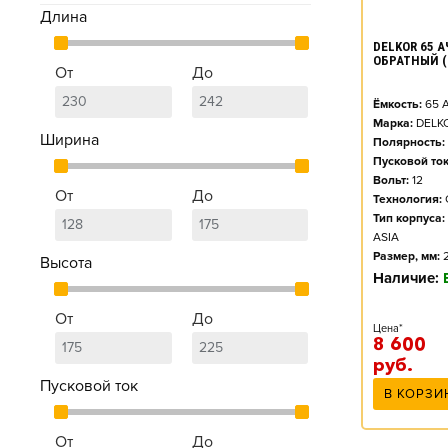
Длина
DELKOR 65 АЧ
ОБРАТНЫЙ (
От
До
Ёмкость:
65
А
Марка:
DELK
Ширина
Полярность:
Пусковой ток
Вольт:
12
От
До
Технология:
Тип корпуса:
ASIA
Размер, мм:
Высота
Наличие:
От
До
Цена*
8 600
руб.
Пусковой ток
В КОРЗИ
От
До