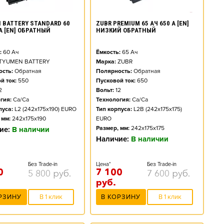
 BATTERY STANDARD 60
ZUBR PREMIUM 65 АЧ 650 А [EN]
 А [EN] ОБРАТНЫЙ
НИЗКИЙ ОБРАТНЫЙ
:
60
Ач
Ёмкость:
65
Ач
TYUMEN BATTERY
Марка:
ZUBR
сть:
Обратная
Полярность:
Обратная
й ток:
550
Пусковой ток:
650
2
Вольт:
12
гия:
Ca/Ca
Технология:
Ca/Ca
пуса:
L2 (242x175x190) EURO
Тип корпуса:
L2B (242x175x175)
 мм:
242x175x190
EURO
Размер, мм:
242x175x175
ие:
В наличии
Наличие:
В наличии
Без Trade-in
Цена*
Без Trade-in
0
7 100
5 800
руб.
7 600
руб.
руб.
РЗИНУ
В 1 клик
В КОРЗИНУ
В 1 клик