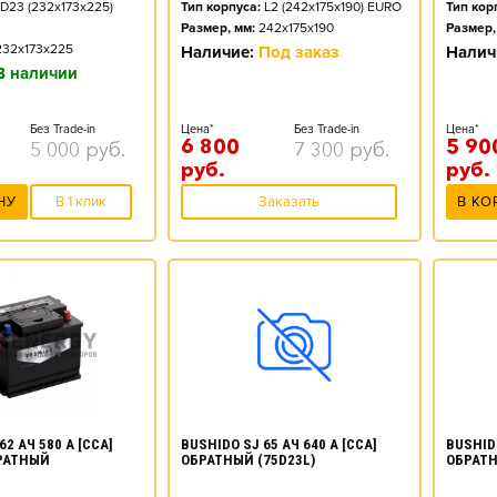
D23 (232x173x225)
Тип корпуса:
L2 (242x175x190) EURO
Тип кор
Размер, мм:
242x175x190
Размер,
232x173x225
Наличие:
Под заказ
Налич
В наличии
Без Trade-in
Цена*
Без Trade-in
Цена*
6 800
5 90
5 000
руб.
7 300
руб.
руб.
руб.
НУ
В 1 клик
Заказать
В КО
62 АЧ 580 А [CCA]
BUSHIDO SJ 65 АЧ 640 А [CCA]
BUSHIDO
РАТНЫЙ
ОБРАТНЫЙ (75D23L)
ОБРАТН