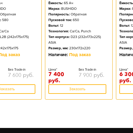
ч
Ёмкость:
65
Ач
Ёмкость
IDO
Марка:
BUSHIDO
Марка:
Обратная
Полярность:
Обратная
Полярно
:
580
Пусковой ток:
650
Пусково
Вольт:
12
Вольт:
1
Ca/Ca
Технология:
Ca/Ca, Punch
Техноло
L2B (242x175x175)
Тип корпуса:
D23 (232x173x225)
Тип кор
ASIA
ASIA
242x175x175
Размер, мм:
230x172x220
Размер,
Под заказ
Наличие:
Под заказ
Налич
Без Trade-in
Цена*
Без Trade-in
Цена*
7 400
6 30
7 600
руб.
7 900
руб.
руб.
руб.
Заказать
Заказать