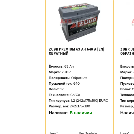
ZUBR PREMIUM 63 АЧ 640 А [EN]
ZUBR UL
ОБРАТНЫЙ
ОБРАТ
Ёмкость:
63
Ач
Ёмкость
Марка:
ZUBR
Марка:
Полярность:
Обратная
Полярно
Пусковой ток:
640
Пусково
Вольт:
12
Вольт:
1
Технология:
Ca/Ca
Техноло
Тип корпуса:
L2 (242x175x190) EURO
Тип кор
Размер, мм:
242x175x190
Размер,
Наличие:
В наличии
Налич
Цена*
Без Trade-in
Цена*