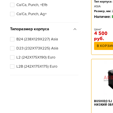
Тип корпуса:
Ca/Ca, Punch, +Efb
ASIA
Размер, мм:
Ca/Ca, Punch, Ag+
Наличие:
Типоразмер корпуса
Цена*
4 500
руб.
B24 (238X129X227) Asia
В КОРЗИ
D23 (232X173X225) Asia
L2 (242X175X190) Euro
L2B (242X175X175) Euro
BUSHIDO SJ 
НИЗКИЙ ОБ