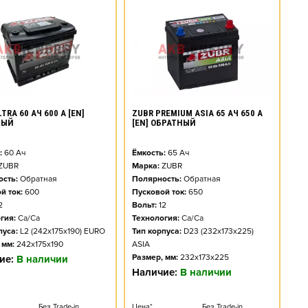
TRA 60 АЧ 600 А [EN]
ZUBR PREMIUM ASIA 65 АЧ 650 А
НЫЙ
[EN] ОБРАТНЫЙ
:
60
Ач
Ёмкость:
65
Ач
ZUBR
Марка:
ZUBR
сть:
Обратная
Полярность:
Обратная
й ток:
600
Пусковой ток:
650
2
Вольт:
12
гия:
Ca/Ca
Технология:
Ca/Ca
пуса:
L2 (242x175x190) EURO
Тип корпуса:
D23 (232x173x225)
 мм:
242x175x190
ASIA
Размер, мм:
232x173x225
ие:
В наличии
Наличие:
В наличии
Без Trade-in
Цена*
Без Trade-in