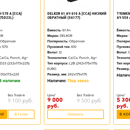
DELKOR 61 АЧ 610 А [CCA] НИЗКИЙ
TYUMEN
 570 А [CCA]
ОБРАТНЫЙ (56177)
АЧ 550
75D23L)
Ёмкость:
61
Ач
Ёмкость
ч
Марка:
DELKOR
Марка:
OR
Полярность:
Обратная
Полярно
Обратная
Пусковой ток:
610
Пусково
:
570
Вольт:
12
Вольт:
1
Технология:
Ca/Ca, Punch, Ag+
Техноло
Ca/Ca, Punch, Ag+
Тип корпуса:
L2B (242x175x175)
Тип кор
D23 (232x173x225)
EURO
Размер,
Размер, мм:
242x175x175
230x173x225
Налич
Наличие:
Под заказ
В наличии
Цена*
Без Trade-in
Цена*
Без Trade-in
9 000
5 30
9 500
руб.
9 100
руб.
руб.
руб.
Заказать
В КО
НУ
В 1 клик