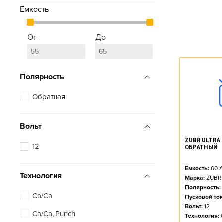
Емкость
От
До
Полярность
Обратная
Вольт
ZUBR ULTRA A
12
ОБРАТНЫЙ
Ёмкость:
60
А
Технология
Марка:
ZUBR
Полярность:
Ca/Ca
Пусковой ток
Вольт:
12
Ca/Ca, Punch
Технология: