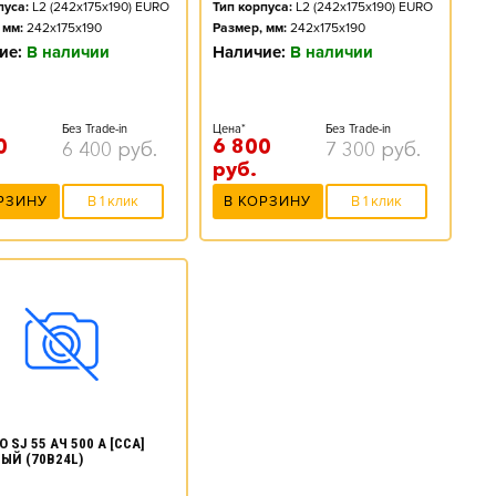
пуса:
L2 (242x175x190) EURO
Тип корпуса:
L2 (242x175x190) EURO
 мм:
242x175x190
Размер, мм:
242x175x190
ие:
В наличии
Наличие:
В наличии
Без Trade-in
Цена*
Без Trade-in
0
6 800
6 400
руб.
7 300
руб.
руб.
РЗИНУ
В 1 клик
В КОРЗИНУ
В 1 клик
 SJ 55 АЧ 500 А [CCA]
ЫЙ (70B24L)