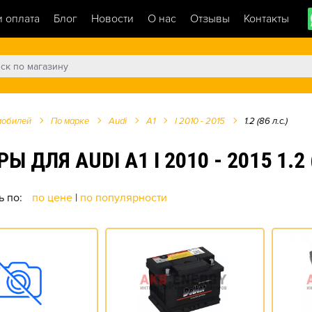
и оплата
Блог
Новости
О нас
Отзывы
Контакты
мобилей
По марке
Audi
A1
I 2010 - 2015
1.2 (86 л.с.)
ЛЯ AUDI A1 I 2010 - 2015 1.2 (
ь по:
по цене
|
по популярности