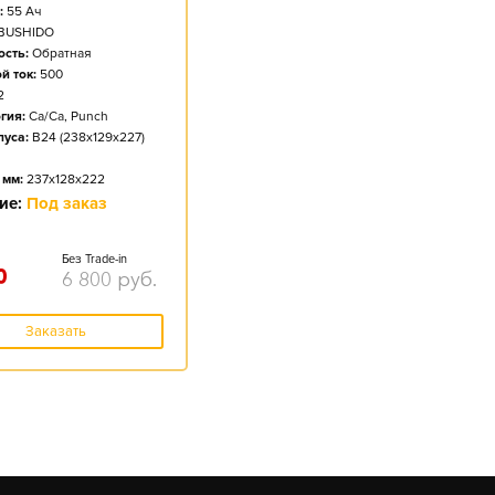
:
55
Ач
BUSHIDO
сть:
Обратная
й ток:
500
2
гия:
Ca/Ca, Punch
пуса:
B24 (238x129x227)
 мм:
237x128x222
ие:
Под заказ
Без Trade-in
0
6 800
руб.
Заказать