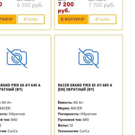
0
7 200
6 300
руб.
7 700
руб.
руб.
РЗИНУ
В 1 клик
В КОРЗИНУ
В 1 клик
RAND PRIX 60 АЧ 640 А
RACER GRAND PRIX 65 АЧ 680 А
БРАТНЫЙ (BY)
[EN] ОБРАТНЫЙ (BY)
:
60
Ач
Ёмкость:
65
Ач
RACER
Марка:
RACER
сть:
Обратная
Полярность:
Обратная
й ток:
640
Пусковой ток:
680
2
Вольт:
12
гия:
Ca/Ca
Технология:
Ca/Ca