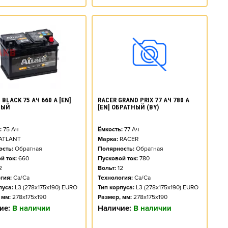
BLACK 75 АЧ 660 А [EN]
RACER GRAND PRIX 77 АЧ 780 А
НЫЙ
[EN] ОБРАТНЫЙ (BY)
:
75
Ач
Ёмкость:
77
Ач
ATLANT
Марка:
RACER
сть:
Обратная
Полярность:
Обратная
й ток:
660
Пусковой ток:
780
2
Вольт:
12
гия:
Ca/Ca
Технология:
Ca/Ca
пуса:
L3 (278x175x190) EURO
Тип корпуса:
L3 (278x175x190) EURO
 мм:
278x175x190
Размер, мм:
278x175x190
ие:
В наличии
Наличие:
В наличии