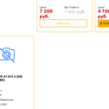
Цена*
Без Trade-in
Цена*
7 200
4 70
7 800
руб.
руб.
руб.
Заказать
В КО
8 АЧ 820 А [EN]
KN)
ч
R
Обратная
:
820