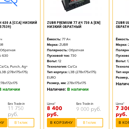
ZUBR PREMIUM 77 АЧ 730 А [EN]
ZUBR UL
Ч 630 А [CCA] НИЗКИЙ
НИЗКИЙ ОБРАТНЫЙ
ОБРАТ
57539)
Ёмкость:
77
Ач
Ёмкость
ч
Марка:
ZUBR
Марка:
OR
Полярность:
Обратная
Полярно
Обратная
Пусковой ток:
730
Пусково
:
630
Вольт:
12
Вольт:
1
Технология:
Ca/Ca
Техноло
Ca/Ca, Punch, Ag+
Тип корпуса:
L3B (278x175x175)
Тип кор
L3B (278x175x175)
EURO
Размер,
Размер, мм:
278x175x175
278x172x175
Налич
Наличие:
В наличии
В наличии
Цена*
Без Trade-in
Цена*
Без Trade-in
8 400
7 30
11 750
9 000
руб.
руб.
руб.
руб.
В КОРЗИНУ
В 1 клик
В КО
НУ
В 1 клик