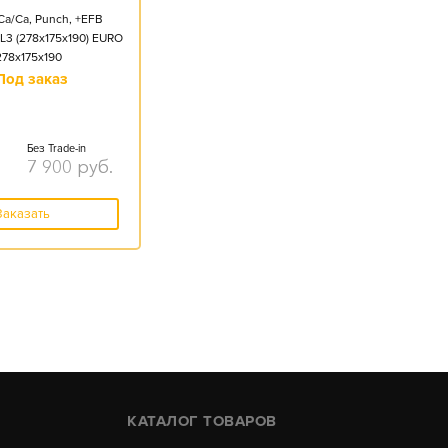
Ca/Ca, Punch, +EFB
L3 (278x175x190) EURO
278x175x190
Под заказ
Без Trade-in
7 900
руб.
Заказать
КАТАЛОГ ТОВАРОВ