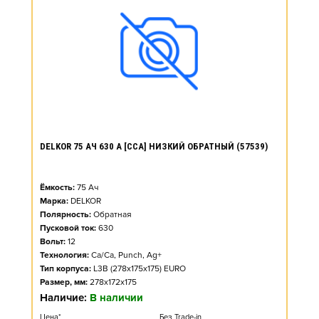
DELKOR 75 АЧ 630 А [CCA] НИЗКИЙ ОБРАТНЫЙ (57539)
Ёмкость:
75
Ач
Марка:
DELKOR
Полярность:
Обратная
Пусковой ток:
630
Вольт:
12
Технология:
Ca/Ca, Punch, Ag+
Тип корпуса:
L3B (278x175x175) EURO
Размер, мм:
278x172x175
Наличие:
В наличии
Цена*
Без Trade-in