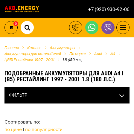
+7 (920) 930-92-06
0
Главная
Каталог
Аккумуляторы
Аккумуляторы для автомобилей
По марке
Audi
A4
I (B5) Рестайлинг 1997 - 2001
1.8 (180 л.с.)
ПОДОБРАННЫЕ АККУМУЛЯТОРЫ ДЛЯ AUDI A4 I
(B5) РЕСТАЙЛИНГ 1997 - 2001 1.8 (180 Л.С.)
ФИЛЬТР
Сортировать по:
по цене
|
по популярности