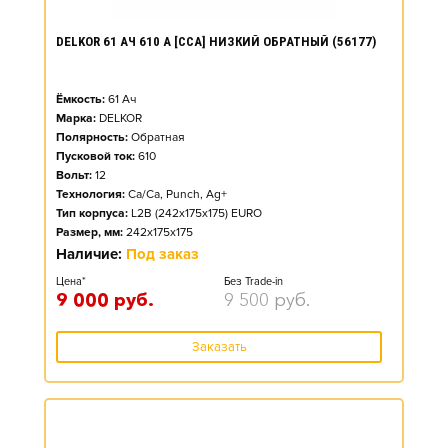
DELKOR 61 АЧ 610 А [CCA] НИЗКИЙ ОБРАТНЫЙ (56177)
Ёмкость:
61
Ач
Марка:
DELKOR
Полярность:
Обратная
Пусковой ток:
610
Вольт:
12
Технология:
Ca/Ca, Punch, Ag+
Тип корпуса:
L2B (242x175x175) EURO
Размер, мм:
242x175x175
Наличие:
Под заказ
Цена*
Без Trade-in
9 000
руб.
9 500
руб.
Заказать