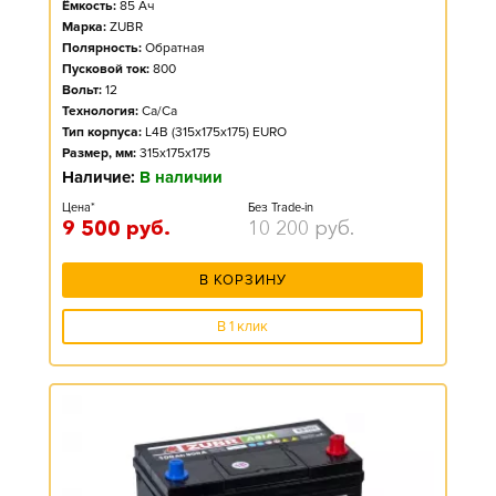
Ёмкость:
85
Ач
Марка:
ZUBR
Полярность:
Обратная
Пусковой ток:
800
Вольт:
12
Технология:
Ca/Ca
Тип корпуса:
L4B (315x175x175) EURO
Размер, мм:
315x175x175
Наличие:
В наличии
Цена*
Без Trade-in
9 500
руб.
10 200
руб.
В КОРЗИНУ
В 1 клик