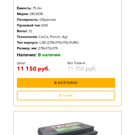
Ёмкость:
75
Ач
Марка:
DELKOR
Полярность:
Обратная
Пусковой ток:
630
Вольт:
12
Технология:
Ca/Ca, Punch, Ag+
Тип корпуса:
L3B (278x175x175) EURO
Размер, мм:
278x172x175
Наличие:
В наличии
Цена*
Без Trade-in
11 150
руб.
11 750
руб.
В КОРЗИНУ
В 1 клик