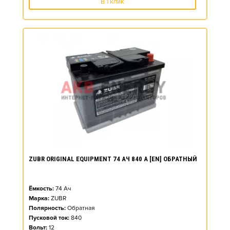
В 1 клик
ZUBR ORIGINAL EQUIPMENT 74 АЧ 840 А [EN] ОБРАТНЫЙ
Ёмкость:
74
Ач
Марка:
ZUBR
Полярность:
Обратная
Пусковой ток:
840
Вольт:
12