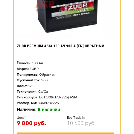
ZUBR PREMIUM ASIA 100 АЧ 900 А [EN] ОБРАТНЫЙ
Ёмкость:
100
Ач
Марка:
ZUBR
Полярность:
Обратная
Пусковой ток:
900
Вольт:
12
Технология:
Ca/Ca
Тип корпуса:
D31 (306x173x225) ASIA
Размер, мм:
306x173x225
Наличие:
В наличии
Цена*
Без Trade-in
9 800
руб.
10 600
руб.