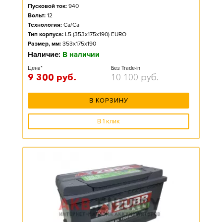
Пусковой ток:
940
Вольт:
12
Технология:
Ca/Ca
Тип корпуса:
L5 (353x175x190) EURO
Размер, мм:
353x175x190
Наличие:
В наличии
Цена*
Без Trade-in
9 300
руб.
10 100
руб.
В КОРЗИНУ
В 1 клик