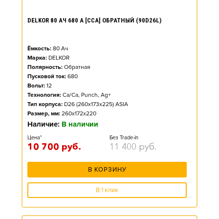
DELKOR 80 АЧ 680 А [CCA] ОБРАТНЫЙ (90D26L)
Ёмкость:
80
Ач
Марка:
DELKOR
Полярность:
Обратная
Пусковой ток:
680
Вольт:
12
Технология:
Ca/Ca, Punch, Ag+
Тип корпуса:
D26 (260x173x225) ASIA
Размер, мм:
260x172x220
Наличие:
В наличии
Цена*
Без Trade-in
10 700
руб.
11 400
руб.
В КОРЗИНУ
В 1 клик