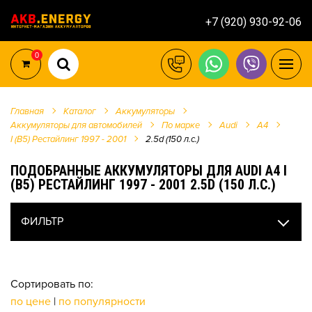
+7 (920) 930-92-06
0
Главная
Каталог
Аккумуляторы
Аккумуляторы для автомобилей
По марке
Audi
A4
I (B5) Рестайлинг 1997 - 2001
2.5d (150 л.с.)
ПОДОБРАННЫЕ АККУМУЛЯТОРЫ ДЛЯ AUDI A4 I
(B5) РЕСТАЙЛИНГ 1997 - 2001 2.5D (150 Л.С.)
ФИЛЬТР
Сортировать по:
по цене
|
по популярности