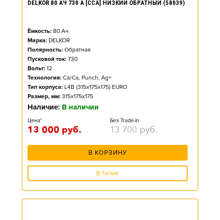
DELKOR 80 АЧ 730 А [CCA] НИЗКИЙ ОБРАТНЫЙ (58039)
Ёмкость:
80
Ач
Марка:
DELKOR
Полярность:
Обратная
Пусковой ток:
730
Вольт:
12
Технология:
Ca/Ca, Punch, Ag+
Тип корпуса:
L4B (315x175x175) EURO
Размер, мм:
315x175x175
Наличие:
В наличии
Цена*
Без Trade-in
13 000
руб.
13 700
руб.
В КОРЗИНУ
В 1 клик