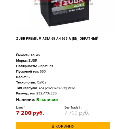
ZUBR PREMIUM ASIA 65 АЧ 650 А [EN] ОБРАТНЫЙ
Ёмкость:
65
Ач
Марка:
ZUBR
Полярность:
Обратная
Пусковой ток:
650
Вольт:
12
Технология:
Ca/Ca
Тип корпуса:
D23 (232x173x225) ASIA
Размер, мм:
232x173x225
Наличие:
В наличии
Цена*
Без Trade-in
7 200
руб.
7 700
руб.
В КОРЗИНУ