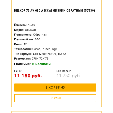
DELKOR 75 АЧ 630 А [CCA] НИЗКИЙ ОБРАТНЫЙ (57539)
Ёмкость:
75
Ач
Марка:
DELKOR
Полярность:
Обратная
Пусковой ток:
630
Вольт:
12
Технология:
Ca/Ca, Punch, Ag+
Тип корпуса:
L3B (278x175x175) EURO
Размер, мм:
278x172x175
Наличие:
В наличии
Цена*
Без Trade-in
11 150
руб.
11 750
руб.
В КОРЗИНУ
В 1 клик