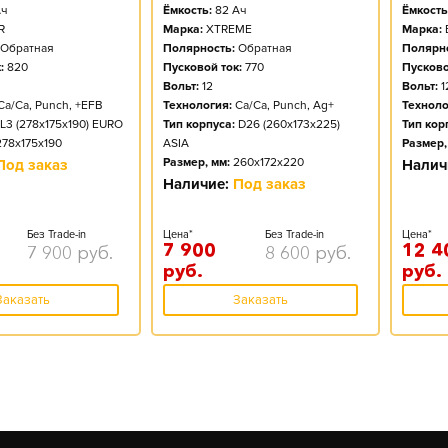
ч
Ёмкость:
82
Ач
Ёмкость
R
Марка:
XTREME
Марка:
Обратная
Полярность:
Обратная
Полярно
:
820
Пусковой ток:
770
Пусково
Вольт:
12
Вольт:
1
Ca/Ca, Punch, +EFB
Технология:
Ca/Ca, Punch, Ag+
Техноло
L3 (278x175x190) EURO
Тип корпуса:
D26 (260x173x225)
Тип кор
278x175x190
ASIA
Размер,
Размер, мм:
260x172x220
Под заказ
Налич
Наличие:
Под заказ
Без Trade-in
Цена*
Без Trade-in
Цена*
7 900
12 4
7 900
руб.
8 600
руб.
руб.
руб.
Заказать
Заказать