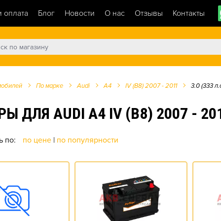
и оплата
Блог
Новости
О нас
Отзывы
Контакты
мобилей
По марке
Audi
A4
IV (B8) 2007 - 2011
3.0 (333 л.с
Я AUDI A4 IV (B8) 2007 - 2011 
ь по:
по цене
|
по популярности