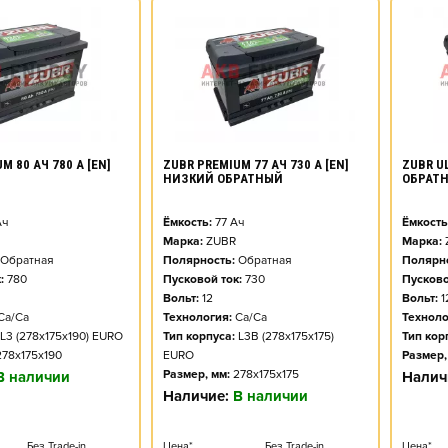
M 80 АЧ 780 А [EN]
ZUBR PREMIUM 77 АЧ 730 А [EN]
ZUBR UL
НИЗКИЙ ОБРАТНЫЙ
ОБРАТ
ч
Ёмкость:
77
Ач
Ёмкость
Марка:
ZUBR
Марка:
Обратная
Полярность:
Обратная
Полярно
:
780
Пусковой ток:
730
Пусково
Вольт:
12
Вольт:
1
Ca/Ca
Технология:
Ca/Ca
Техноло
L3 (278x175x190) EURO
Тип корпуса:
L3B (278x175x175)
Тип кор
278x175x190
EURO
Размер,
Размер, мм:
278x175x175
В наличии
Налич
Наличие:
В наличии
Без Trade-in
Цена*
Без Trade-in
Цена*