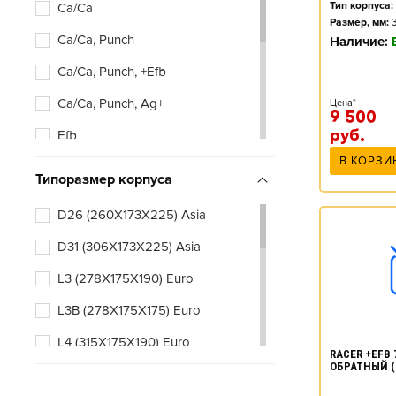
Тип корпуса:
Ca/Ca
Размер, мм:
Ca/Ca, Punch
Наличие:
Ca/Ca, Punch, +Efb
Ca/Ca, Punch, Ag+
Цена*
9 500
руб.
Efb
В КОРЗИ
Типоразмер корпуса
D26 (260X173X225) Asia
D31 (306X173X225) Asia
L3 (278X175X190) Euro
L3B (278X175X175) Euro
L4 (315X175X190) Euro
RACER +EFB 7
ОБРАТНЫЙ (
L4B (315X175X175) Euro