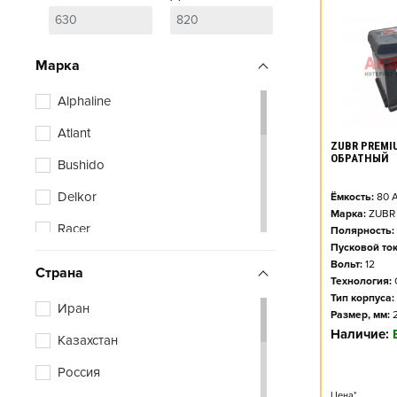
Марка
Alphaline
Atlant
ZUBR PREMIU
ОБРАТНЫЙ
Bushido
Delkor
Ёмкость:
80
А
Марка:
ZUBR
Racer
Полярность:
Пусковой ток
Vivat
Вольт:
12
Страна
Технология:
Xtreme
Тип корпуса:
Иран
Размер, мм:
Zubr
Наличие:
Казахстан
Россия
Цена*