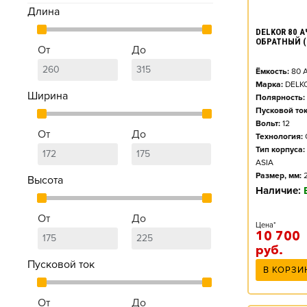
Длина
DELKOR 80 АЧ
ОБРАТНЫЙ (
От
До
Ёмкость:
80
А
Марка:
DELK
Ширина
Полярность:
Пусковой ток
Вольт:
12
От
До
Технология:
Тип корпуса:
ASIA
Размер, мм:
Высота
Наличие:
От
До
Цена*
10 700
руб.
Пусковой ток
В КОРЗИ
От
До