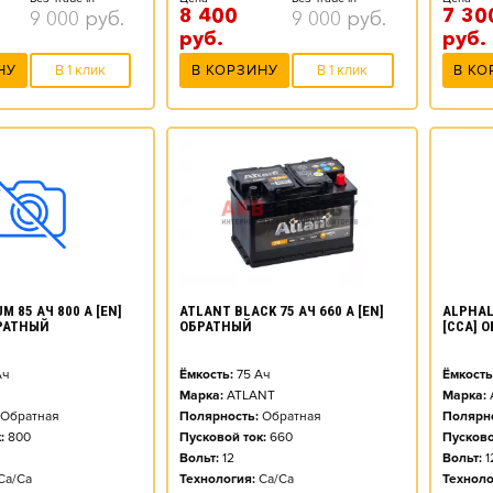
8 400
7 30
9 000
руб.
9 000
руб.
руб.
руб.
НУ
В 1 клик
В КОРЗИНУ
В 1 клик
В КО
ATLANT BLACK 75 АЧ 660 А [EN]
M 85 АЧ 800 А [EN]
ALPHALI
ОБРАТНЫЙ
РАТНЫЙ
[CCA] 
Ёмкость:
75
Ач
ч
Ёмкость
Марка:
ATLANT
Марка:
Полярность:
Обратная
Обратная
Полярно
Пусковой ток:
660
:
800
Пусково
Вольт:
12
Вольт:
1
Технология:
Ca/Ca
Ca/Ca
Техноло