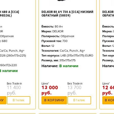
DELKOR 80 АЧ 730 А [CCA] НИЗКИЙ
DELKOR 
 680 А [CCA]
ОБРАТНЫЙ (58039)
ОБРАТН
90D26L)
Ёмкость:
80
Ач
Ёмкость
ч
Марка:
DELKOR
Марка:
OR
Полярность:
Обратная
Полярно
Обратная
Пусковой ток:
730
Пусково
:
680
Вольт:
12
Вольт:
1
Технология:
Ca/Ca, Punch, Ag+
Техноло
Ca/Ca, Punch, Ag+
Тип корпуса:
L4B (315x175x175) EURO
Тип кор
D26 (260x173x225)
Размер, мм:
315x175x175
Размер,
260x172x220
Наличие:
В наличии
Налич
В наличии
Цена*
Без Trade-in
Цена*
Без Trade-in
13 000
13 700
12 6
11 400
руб.
руб.
руб.
руб.
В КОРЗИНУ
В 1 клик
В КО
НУ
В 1 клик