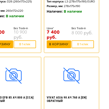
пуса:
D26 (260x173x225)
Тип корпуса:
L3 (278x175x190) EURO
Размер, мм:
278x175x190
 мм:
260x172x220
Наличие:
В наличии
ие:
В наличии
Без Trade-in
Цена*
Без Trade-in
00
10 900
7 400
8 000
руб.
руб.
руб.
РЗИНУ
В 1 клик
В КОРЗИНУ
В 1 клик
 EFB 85 АЧ 800 А [CCA]
VIVAT ASIA 90 АЧ 760 А [EN]
НЫЙ
ОБРАТНЫЙ