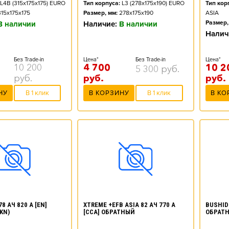
Тип корпуса:
L3 (278x175x190) EURO
L4B (315x175x175) EURO
Тип кор
Размер, мм:
278x175x190
315x175x175
ASIA
Размер,
Наличие:
В наличии
В наличии
Налич
Цена*
Без Trade-in
Без Trade-in
Цена*
4 700
10 200
10 2
5 300
руб.
руб.
руб.
руб.
В КОРЗИНУ
В 1 клик
НУ
В 1 клик
В КО
8 АЧ 820 А [EN]
XTREME +EFB ASIA 82 АЧ 770 А
BUSHIDO
KN)
[CCA] ОБРАТНЫЙ
ОБРАТ