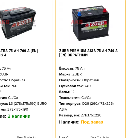
TRA 75 АЧ 760 А [EN]
ZUBR PREMIUM ASIA 75 АЧ 740 А
НЫЙ
[EN] ОБРАТНЫЙ
:
75
Ач
Ёмкость:
75
Ач
ZUBR
Марка:
ZUBR
сть:
Обратная
Полярность:
Обратная
й ток:
760
Пусковой ток:
740
2
Вольт:
12
гия:
Ca/Ca
Технология:
Ca/Ca
пуса:
L3 (278x175x190) EURO
Тип корпуса:
D26 (260x173x225)
 мм:
278x175x190
ASIA
Размер, мм:
271x175x220
ие:
В наличии
Наличие:
Под заказ
Без Trade-in
Цена*
Без Trade-in