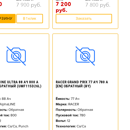
0
7 200
7 900
руб.
7 800
руб.
руб.
РЗИНУ
В 1 клик
Заказать
NE ULTRA 88 АЧ 800 А
RACER GRAND PRIX 77 АЧ 780 А
ОБРАТНЫЙ (UMF115D26L)
[EN] ОБРАТНЫЙ (BY)
:
88
Ач
Ёмкость:
77
Ач
AlphaLINE
Марка:
RACER
сть:
Обратная
Полярность:
Обратная
й ток:
800
Пусковой ток:
780
2
Вольт:
12
гия:
Ca/Ca, Punch
Технология:
Ca/Ca