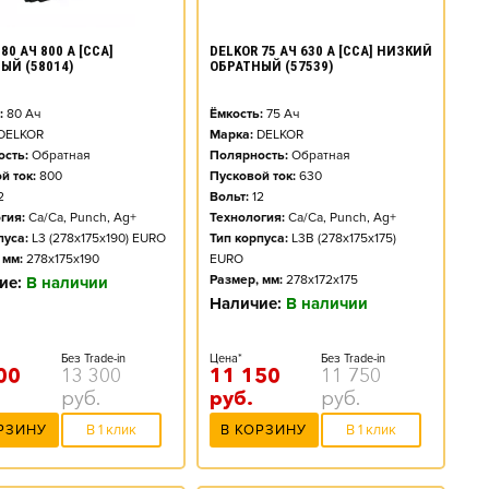
80 АЧ 800 А [CCA]
DELKOR 75 АЧ 630 А [CCA] НИЗКИЙ
ЫЙ (58014)
ОБРАТНЫЙ (57539)
:
80
Ач
Ёмкость:
75
Ач
DELKOR
Марка:
DELKOR
сть:
Обратная
Полярность:
Обратная
й ток:
800
Пусковой ток:
630
2
Вольт:
12
гия:
Ca/Ca, Punch, Ag+
Технология:
Ca/Ca, Punch, Ag+
пуса:
L3 (278x175x190) EURO
Тип корпуса:
L3B (278x175x175)
 мм:
278x175x190
EURO
Размер, мм:
278x172x175
ие:
В наличии
Наличие:
В наличии
Без Trade-in
Цена*
Без Trade-in
00
13 300
11 150
11 750
руб.
руб.
руб.
РЗИНУ
В 1 клик
В КОРЗИНУ
В 1 клик