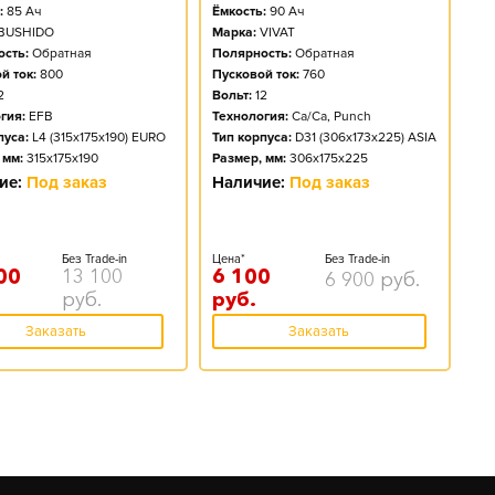
:
85
Ач
Ёмкость:
90
Ач
BUSHIDO
Марка:
VIVAT
сть:
Обратная
Полярность:
Обратная
й ток:
800
Пусковой ток:
760
2
Вольт:
12
гия:
EFB
Технология:
Ca/Ca, Punch
пуса:
L4 (315x175x190) EURO
Тип корпуса:
D31 (306x173x225) ASIA
 мм:
315x175x190
Размер, мм:
306x175x225
ие:
Под заказ
Наличие:
Под заказ
Без Trade-in
Цена*
Без Trade-in
00
13 100
6 100
6 900
руб.
руб.
руб.
Заказать
Заказать