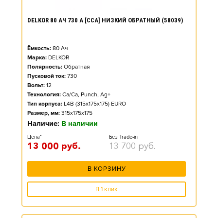
DELKOR 80 АЧ 730 А [CCA] НИЗКИЙ ОБРАТНЫЙ (58039)
Ёмкость:
80
Ач
Марка:
DELKOR
Полярность:
Обратная
Пусковой ток:
730
Вольт:
12
Технология:
Ca/Ca, Punch, Ag+
Тип корпуса:
L4B (315x175x175) EURO
Размер, мм:
315x175x175
Наличие:
В наличии
Цена*
Без Trade-in
13 000
руб.
13 700
руб.
В КОРЗИНУ
В 1 клик