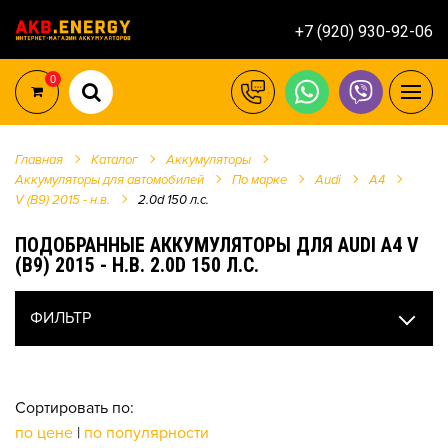
+7 (920) 930-92-06
0
Главная
Каталог
Аккумуляторы
Аккумуляторы для автомобилей
По марке
Audi
A4
V (B9) 2015 - н.в.
2.0d 150 л.c.
ПОДОБРАННЫЕ АККУМУЛЯТОРЫ ДЛЯ AUDI A4 V
(B9) 2015 - Н.В. 2.0D 150 Л.C.
ФИЛЬТР
Сортировать по:
по цене
|
по популярности