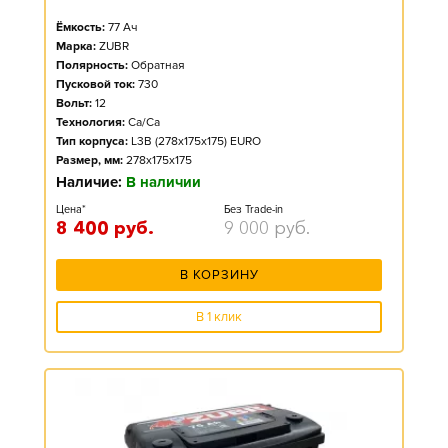
Ёмкость:
77
Ач
Марка:
ZUBR
Полярность:
Обратная
Пусковой ток:
730
Вольт:
12
Технология:
Ca/Ca
Тип корпуса:
L3B (278x175x175) EURO
Размер, мм:
278x175x175
Наличие:
В наличии
Цена*
Без Trade-in
8 400
руб.
9 000
руб.
В КОРЗИНУ
В 1 клик