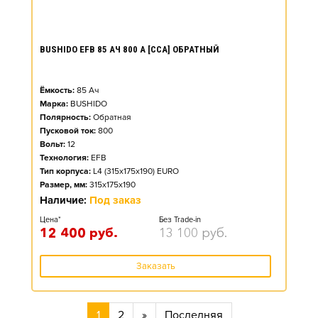
BUSHIDO EFB 85 АЧ 800 А [CCA] ОБРАТНЫЙ
Ёмкость:
85
Ач
Марка:
BUSHIDO
Полярность:
Обратная
Пусковой ток:
800
Вольт:
12
Технология:
EFB
Тип корпуса:
L4 (315x175x190) EURO
Размер, мм:
315x175x190
Наличие:
Под заказ
Цена*
Без Trade-in
12 400
руб.
13 100
руб.
Заказать
1
2
»
Последняя