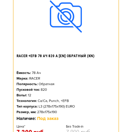
RACER +EFB 78 АЧ 820 А [EN] ОБРАТНЫЙ (KN)
Ёмкость:
78
Ач
Марка:
RACER
Полярность:
Обратная
Пусковой ток:
820
Вольт:
12
Технология:
Ca/Ca, Punch, +EFB
Тип корпуса:
L3 (278x175x190) EURO
Размер, мм:
278x175x190
Наличие:
Под заказ
Цена*
Без Trade-in