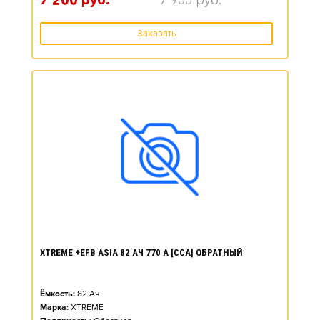
7 200
руб.
7 900
руб.
Заказать
XTREME +EFB ASIA 82 АЧ 770 А [CCA] ОБРАТНЫЙ
Ёмкость:
82
Ач
Марка:
XTREME