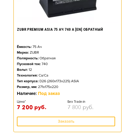
ZUBR PREMIUM ASIA 75 АЧ 740 А [EN] ОБРАТНЫЙ
Ёмкость:
75
Ач
Марка:
ZUBR
Полярность:
Обратная
Пусковой ток:
740
Вольт:
12
Технология:
Ca/Ca
Тип корпуса:
D26 (260x173x225) ASIA
Размер, мм:
271x175x220
Наличие:
Под заказ
Цена*
Без Trade-in
7 200
руб.
7 800
руб.
Заказать