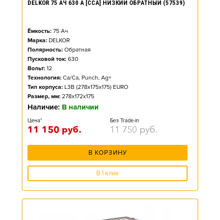
DELKOR 75 АЧ 630 А [CCA] НИЗКИЙ ОБРАТНЫЙ (57539)
Ёмкость:
75
Ач
Марка:
DELKOR
Полярность:
Обратная
Пусковой ток:
630
Вольт:
12
Технология:
Ca/Ca, Punch, Ag+
Тип корпуса:
L3B (278x175x175) EURO
Размер, мм:
278x172x175
Наличие:
В наличии
Цена*
Без Trade-in
11 150
руб.
11 750
руб.
В КОРЗИНУ
В 1 клик