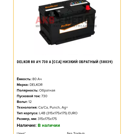
DELKOR 80 АЧ 730 А [CCA] НИЗКИЙ ОБРАТНЫЙ (58039)
Ёмкость:
80
Ач
Марка:
DELKOR
Полярность:
Обратная
Пусковой ток:
730
Вольт:
12
Технология:
Ca/Ca, Punch, Ag+
Тип корпуса:
L4B (315x175x175) EURO
Размер, мм:
315x175x175
Наличие:
В наличии
Цена*
Без Trade-in