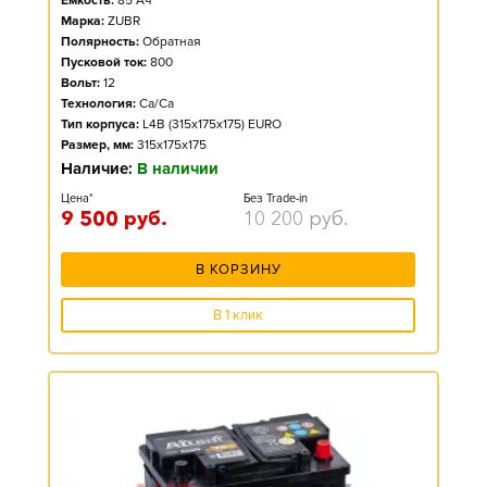
Ёмкость:
85
Ач
Марка:
ZUBR
Полярность:
Обратная
Пусковой ток:
800
Вольт:
12
Технология:
Ca/Ca
Тип корпуса:
L4B (315x175x175) EURO
Размер, мм:
315x175x175
Наличие:
В наличии
Цена*
Без Trade-in
9 500
руб.
10 200
руб.
В КОРЗИНУ
В 1 клик