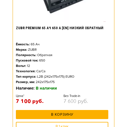
ZUBR PREMIUM 65 АЧ 650 А [EN] НИЗКИЙ ОБРАТНЫЙ
Ёмкость:
65
Ач
Марка:
ZUBR
Полярность:
Обратная
Пусковой ток:
650
Вольт:
12
Технология:
Ca/Ca
Тип корпуса:
L2B (242x175x175) EURO
Размер, мм:
242x175x175
Наличие:
В наличии
Цена*
Без Trade-in
7 100
руб.
7 600
руб.
В КОРЗИНУ
В 1 клик