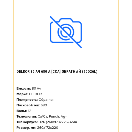
DELKOR 80 АЧ 680 А [CCA] ОБРАТНЫЙ (90D26L)
Ёмкость:
80
Ач
Марка:
DELKOR
Полярность:
Обратная
Пусковой ток:
680
Вольт:
12
Технология:
Ca/Ca, Punch, Ag+
Тип корпуса:
D26 (260x173x225) ASIA
Размер, мм:
260x172x220