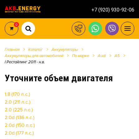
+7 (920) 930-92-06
0
Главная
Каталог
Аккумуляторы
Аккумуляторы для автомобилей
По марке
Audi
A5
I Рестайлинг 2011 - н.в.
Уточните объем двигателя
1.8 (170 л.с.)
2.0 (211 л.с.)
2.0 (225 л.с.)
2.0d (136 л.с.)
2.0d (150 л.с.)
2.0d (177 л.с.)