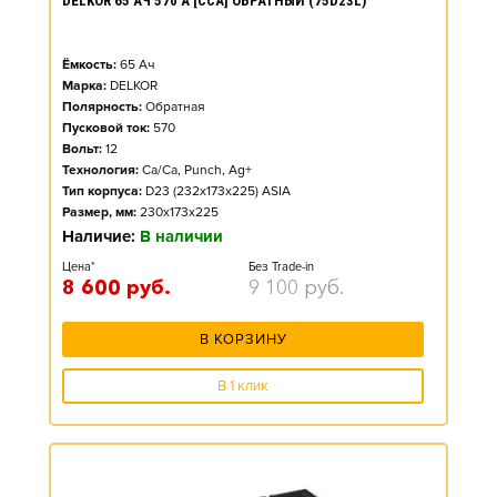
DELKOR 65 АЧ 570 А [CCA] ОБРАТНЫЙ (75D23L)
Ёмкость:
65
Ач
Марка:
DELKOR
Полярность:
Обратная
Пусковой ток:
570
Вольт:
12
Технология:
Ca/Ca, Punch, Ag+
Тип корпуса:
D23 (232x173x225) ASIA
Размер, мм:
230x173x225
Наличие:
В наличии
Цена*
Без Trade-in
8 600
руб.
9 100
руб.
В КОРЗИНУ
В 1 клик