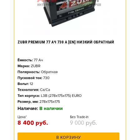
ZUBR PREMIUM 77 АЧ 730 А [EN] НИЗКИЙ ОБРАТНЫЙ
Ёмкость:
77
Ач
Марка:
ZUBR
Полярность:
Обратная
Пусковой ток:
730
Вольт:
12
Технология:
Ca/Ca
Тип корпуса:
L3B (278x175x175) EURO
Размер, мм:
278x175x175
Наличие:
В наличии
Цена*
Без Trade-in
8 400
руб.
9 000
руб.
В КОРЗИНУ