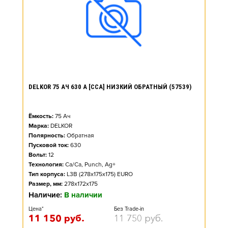
DELKOR 75 АЧ 630 А [CCA] НИЗКИЙ ОБРАТНЫЙ (57539)
Ёмкость:
75
Ач
Марка:
DELKOR
Полярность:
Обратная
Пусковой ток:
630
Вольт:
12
Технология:
Ca/Ca, Punch, Ag+
Тип корпуса:
L3B (278x175x175) EURO
Размер, мм:
278x172x175
Наличие:
В наличии
Цена*
Без Trade-in
11 150
руб.
11 750
руб.