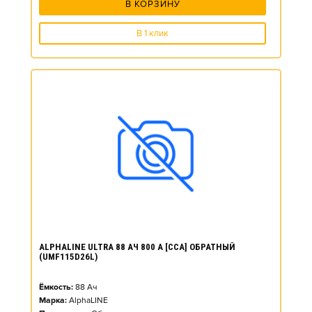
В КОРЗИНУ
В 1 клик
ALPHALINE ULTRA 88 АЧ 800 А [CCA] ОБРАТНЫЙ
(UMF115D26L)
Ёмкость:
88
Ач
Марка:
AlphaLINE