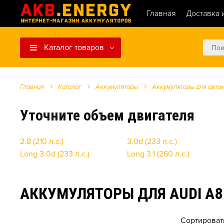
Главная
Доставка 
Каталог товаров
Главная
Каталог
Аккумуляторы
Аккумуляторы для авто
Уточните объем двигателя
2.8 (210 л.с.)
3.0d (233 л.с.)
Long 3.0d (233 л.с.)
Long 3.1 (260 л.с.)
АККУМУЛЯТОРЫ ДЛЯ AUDI A8 I
Сортироват