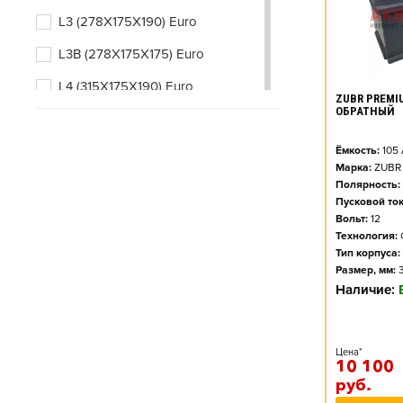
L3 (278X175X190) Euro
L3B (278X175X175) Euro
L4 (315X175X190) Euro
ZUBR PREMIU
ОБРАТНЫЙ
L4B (315X175X175) Euro
L5 (353X175X190) Euro
Ёмкость:
105
Марка:
ZUBR
Полярность:
Пусковой ток
Вольт:
12
Технология:
Тип корпуса:
Размер, мм:
Наличие:
Цена*
10 100
руб.