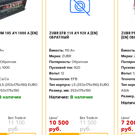
M 105 АЧ 1000 А [EN]
ZUBR PR
ZUBR EFB 110 АЧ 920 А [EN]
[EN] О
ОБРАТНЫЙ
Ач
Ёмкость
Ёмкость:
110
Ач
Марка:
Марка:
ZUBR
Обратная
Полярно
Полярность:
Обратная
:
1000
Пусково
Пусковой ток:
920
Вольт:
1
Вольт:
12
Ca/Ca
Техноло
Технология:
EFB
L5 (353x175x190) EURO
Тип кор
Тип корпуса:
L5 (353x175x190) EURO
353x175x190
ASIA
Размер, мм:
353x175x190
Размер,
В наличии
Наличие:
В наличии
Налич
Без Trade-in
Цена*
Цена*
Без Trade-in
11 100
7 20
10 500
11 500
руб.
руб.
руб.
руб.