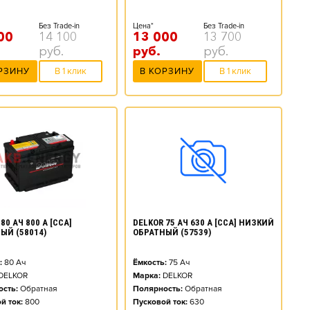
Без Trade-in
Цена*
Без Trade-in
00
14 100
13 000
13 700
руб.
руб.
руб.
РЗИНУ
В 1 клик
В КОРЗИНУ
В 1 клик
80 АЧ 800 А [CCA]
DELKOR 75 АЧ 630 А [CCA] НИЗКИЙ
ЫЙ (58014)
ОБРАТНЫЙ (57539)
:
80
Ач
Ёмкость:
75
Ач
DELKOR
Марка:
DELKOR
сть:
Обратная
Полярность:
Обратная
й ток:
800
Пусковой ток:
630