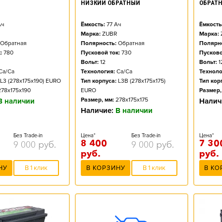
НИЗКИЙ ОБРАТНЫЙ
ОБРАТ
ч
Ёмкость:
77
Ач
Ёмкость
Марка:
ZUBR
Марка:
Обратная
Полярность:
Обратная
Полярно
:
780
Пусковой ток:
730
Пусково
Вольт:
12
Вольт:
1
Ca/Ca
Технология:
Ca/Ca
Техноло
L3 (278x175x190) EURO
Тип корпуса:
L3B (278x175x175)
Тип кор
278x175x190
EURO
Размер,
Размер, мм:
278x175x175
В наличии
Налич
Наличие:
В наличии
Без Trade-in
Цена*
Без Trade-in
Цена*
8 400
7 30
9 000
руб.
9 000
руб.
руб.
руб.
НУ
В 1 клик
В КОРЗИНУ
В 1 клик
В КО