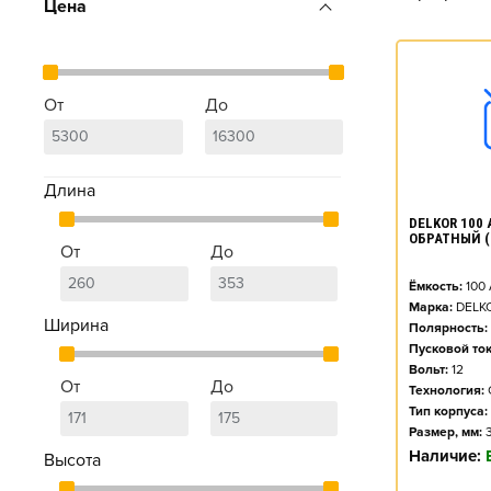
Цена
От
До
Длина
DELKOR 100 
ОБРАТНЫЙ (
От
До
Ёмкость:
100
Марка:
DELK
Ширина
Полярность:
Пусковой ток
Вольт:
12
От
До
Технология:
Тип корпуса:
Размер, мм:
Наличие:
Высота