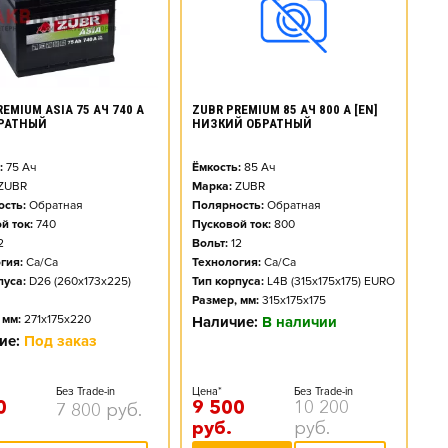
EMIUM ASIA 75 АЧ 740 А
ZUBR PREMIUM 85 АЧ 800 А [EN]
БРАТНЫЙ
НИЗКИЙ ОБРАТНЫЙ
:
75
Ач
Ёмкость:
85
Ач
ZUBR
Марка:
ZUBR
сть:
Обратная
Полярность:
Обратная
й ток:
740
Пусковой ток:
800
2
Вольт:
12
гия:
Ca/Ca
Технология:
Ca/Ca
пуса:
D26 (260x173x225)
Тип корпуса:
L4B (315x175x175) EURO
Размер, мм:
315x175x175
 мм:
271x175x220
Наличие:
В наличии
ие:
Под заказ
Без Trade-in
Цена*
Без Trade-in
0
9 500
10 200
7 800
руб.
руб.
руб.