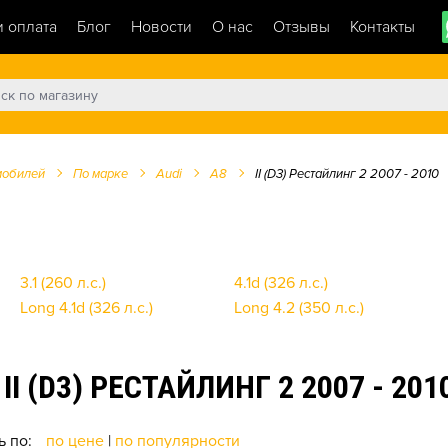
и оплата
Блог
Новости
О нас
Отзывы
Контакты
мобилей
По марке
Audi
A8
II (D3) Рестайлинг 2 2007 - 2010
3.1 (260 л.с.)
4.1d (326 л.с.)
Long 4.1d (326 л.с.)
Long 4.2 (350 л.с.)
I (D3) РЕСТАЙЛИНГ 2 2007 - 201
ь по:
по цене
|
по популярности