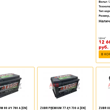
Вольт:
1
Техноло
Тип кор
Размер,
Налич
Цена*
12 6
руб.
В КО
M 80 АЧ 780 А [EN]
ZUBR PREMIUM 77 АЧ 730 А [EN]
ZUBR UL