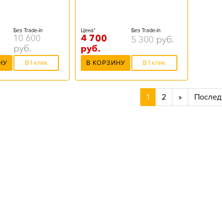
Без Trade-in
Цена*
Без Trade-in
10 600
4 700
5 300
руб.
руб.
руб.
НУ
В 1 клик
В КОРЗИНУ
В 1 клик
1
2
»
Послед