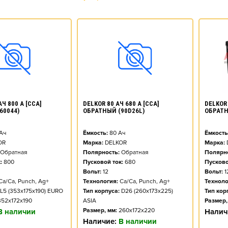
DELKOR 
АЧ 800 А [CCA]
DELKOR 80 АЧ 680 А [CCA]
ОБРАТН
60044)
ОБРАТНЫЙ (90D26L)
Ёмкость
Ач
Ёмкость:
80
Ач
Марка:
OR
Марка:
DELKOR
Полярно
Обратная
Полярность:
Обратная
Пусково
:
800
Пусковой ток:
680
Вольт:
1
Вольт:
12
Техноло
Ca/Ca, Punch, Ag+
Технология:
Ca/Ca, Punch, Ag+
Тип кор
L5 (353x175x190) EURO
Тип корпуса:
D26 (260x173x225)
Размер,
352x172x190
ASIA
Размер, мм:
260x172x220
Налич
В наличии
Наличие:
В наличии