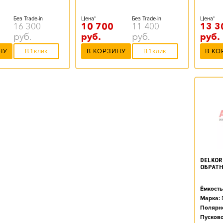
Цена*
Без Trade-in
Цена*
Без Trade-in
13 3
16 300
10 700
11 400
руб.
руб.
руб.
руб.
В КО
НУ
В 1 клик
В КОРЗИНУ
В 1 клик
DELKOR 
ОБРАТН
Ёмкость
Марка:
Полярно
Пусково