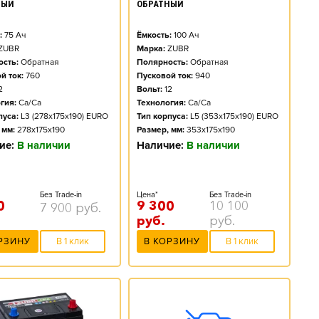
НЫЙ
ОБРАТНЫЙ
:
75
Ач
Ёмкость:
100
Ач
ZUBR
Марка:
ZUBR
сть:
Обратная
Полярность:
Обратная
й ток:
760
Пусковой ток:
940
2
Вольт:
12
гия:
Ca/Ca
Технология:
Ca/Ca
пуса:
L3 (278x175x190) EURO
Тип корпуса:
L5 (353x175x190) EURO
 мм:
278x175x190
Размер, мм:
353x175x190
ие:
В наличии
Наличие:
В наличии
Без Trade-in
Цена*
Без Trade-in
0
9 300
10 100
7 900
руб.
руб.
руб.
РЗИНУ
В 1 клик
В КОРЗИНУ
В 1 клик