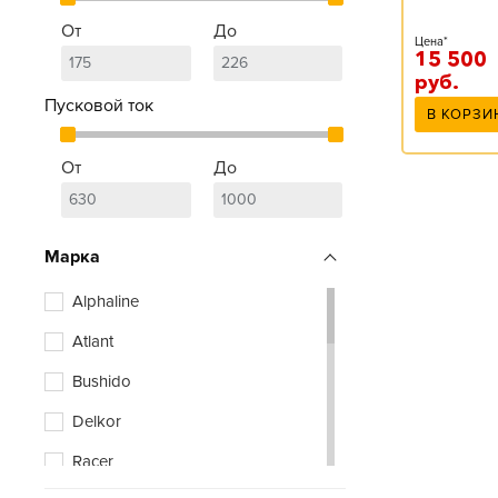
От
До
Цена*
15 500
руб.
Пусковой ток
В КОРЗИ
От
До
Марка
Alphaline
Atlant
Bushido
Delkor
Racer