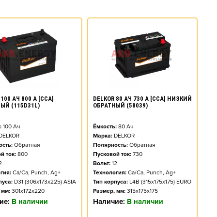
100 АЧ 800 А [CCA]
DELKOR 80 АЧ 730 А [CCA] НИЗКИЙ
ЫЙ (115D31L)
ОБРАТНЫЙ (58039)
:
100
Ач
Ёмкость:
80
Ач
DELKOR
Марка:
DELKOR
сть:
Обратная
Полярность:
Обратная
й ток:
800
Пусковой ток:
730
2
Вольт:
12
гия:
Ca/Ca, Punch, Ag+
Технология:
Ca/Ca, Punch, Ag+
пуса:
D31 (306x173x225) ASIA
Тип корпуса:
L4B (315x175x175) EURO
 мм:
301x172x220
Размер, мм:
315x175x175
ие:
В наличии
Наличие:
В наличии