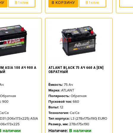
НУ
В 1 клик
В КОРЗИНУ
В 1 клик
M ASIA 100 АЧ 900 А
ATLANT BLACK 75 АЧ 660 А [EN]
НЫЙ
ОБРАТНЫЙ
Ач
Ёмкость:
75
Ач
Марка:
ATLANT
Обратная
Полярность:
Обратная
:
900
Пусковой ток:
660
Вольт:
12
Ca/Ca
Технология:
Ca/Ca
D31 (306x173x225) ASIA
Тип корпуса:
L3 (278x175x190) EURO
306x173x225
Размер, мм:
278x175x190
В наличии
Наличие:
В наличии