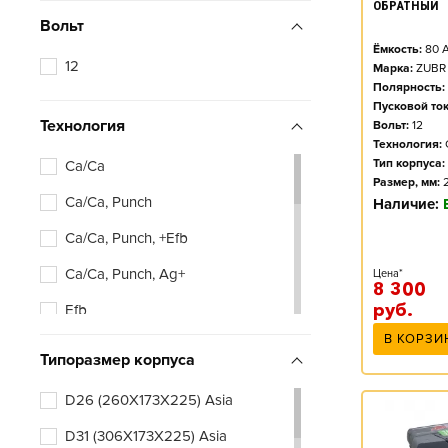
ОБРАТНЫЙ
Вольт
Ёмкость:
80
А
12
Марка:
ZUBR
Полярность:
Пусковой ток
Технология
Вольт:
12
Технология:
Тип корпуса:
Ca/Ca
Размер, мм:
Ca/Ca, Punch
Наличие:
Ca/Ca, Punch, +Efb
Ca/Ca, Punch, Ag+
Цена*
8 300
руб.
Efb
В КОРЗИ
Типоразмер корпуса
D26 (260X173X225) Asia
D31 (306X173X225) Asia