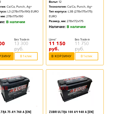
2
Вольт:
12
гия:
Ca/Ca, Punch, Ag+
Технология:
Ca/Ca, Punch, Ag+
пуса:
L3 (278x175x190) EURO
Тип корпуса:
L3B (278x175x175)
 мм:
278x175x190
EURO
Размер, мм:
278x172x175
ие:
В наличии
Наличие:
В наличии
Без Trade-in
Цена*
Без Trade-in
00
13 300
11 150
11 750
руб.
руб.
руб.
РЗИНУ
В 1 клик
В КОРЗИНУ
В 1 клик
TRA 75 АЧ 760 А [EN]
ZUBR ULTRA 100 АЧ 940 А [EN]