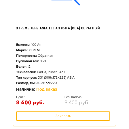
XTREME +EFB ASIA 100 АЧ 850 А [CCA] ОБРАТНЫЙ
Ёмкость:
100
Ач
Марка:
XTREME
Полярность:
Обратная
Пусковой ток:
850
Вольт:
12
Технология:
Ca/Ca, Punch, Ag+
Тип корпуса:
D31 (306x173x225) ASIA
Размер, мм:
302x172x220
Наличие:
Под заказ
Цена*
Без Trade-in
8 600
руб.
9 400
руб.
Заказать