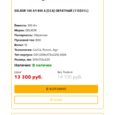
DELKOR 100 АЧ 800 А [CCA] ОБРАТНЫЙ (115D31L)
Ёмкость:
100
Ач
Марка:
DELKOR
Полярность:
Обратная
Пусковой ток:
800
Вольт:
12
Технология:
Ca/Ca, Punch, Ag+
Тип корпуса:
D31 (306x173x225) ASIA
Размер, мм:
301x172x220
Наличие:
В наличии
Цена*
Без Trade-in
13 300
руб.
14 100
руб.
В КОРЗИНУ
В 1 клик