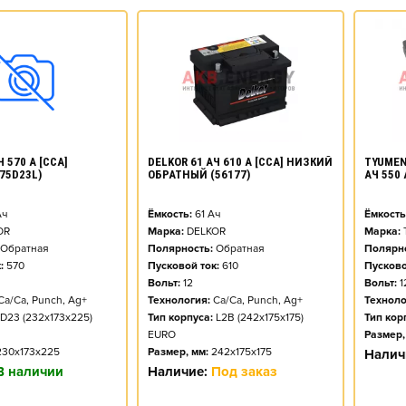
DELKOR 61 АЧ 610 А [CCA] НИЗКИЙ
TYUMEN
 570 А [CCA]
ОБРАТНЫЙ (56177)
АЧ 550
75D23L)
Ёмкость:
61
Ач
Ёмкость
ч
Марка:
DELKOR
Марка:
OR
Полярность:
Обратная
Полярно
Обратная
Пусковой ток:
610
Пусково
:
570
Вольт:
12
Вольт:
1
Технология:
Ca/Ca, Punch, Ag+
Техноло
Ca/Ca, Punch, Ag+
Тип корпуса:
L2B (242x175x175)
Тип кор
D23 (232x173x225)
EURO
Размер,
Размер, мм:
242x175x175
230x173x225
Налич
Наличие:
Под заказ
В наличии