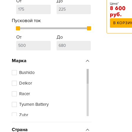
От
До
Цена*
8 600
руб.
Пусковой ток
В КОРЗИ
От
До
Марка
Bushido
Delkor
Racer
Tyumen Battery
Zubr
Страна