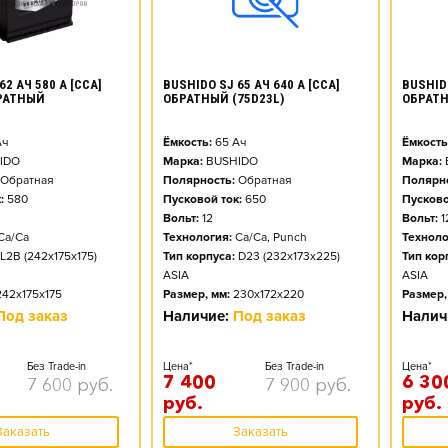
62 АЧ 580 А [CCA]
BUSHIDO SJ 65 АЧ 640 А [CCA]
BUSHIDO
РАТНЫЙ
ОБРАТНЫЙ (75D23L)
ОБРАТН
ч
Ёмкость:
65
Ач
Ёмкость
IDO
Марка:
BUSHIDO
Марка:
Обратная
Полярность:
Обратная
Полярно
:
580
Пусковой ток:
650
Пусково
Вольт:
12
Вольт:
1
Ca/Ca
Технология:
Ca/Ca, Punch
Техноло
L2B (242x175x175)
Тип корпуса:
D23 (232x173x225)
Тип кор
ASIA
ASIA
242x175x175
Размер, мм:
230x172x220
Размер,
Под заказ
Наличие:
Под заказ
Налич
Без Trade-in
Цена*
Без Trade-in
Цена*
7 400
6 30
7 600
руб.
7 900
руб.
руб.
руб.
Заказать
Заказать