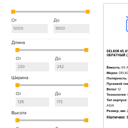
От
До
Длина
DELKOR 65 АЧ
ОБРАТНЫЙ (
От
До
Ёмкость:
65
А
Марка:
DELK
Ширина
Полярность:
Пусковой ток
Вольт:
12
От
До
Технология:
Тип корпуса:
ASIA
Размер, мм:
Высота
Наличие: