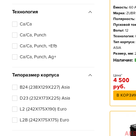
Ёмкость:
60
А
Технология
Марка:
ZUBR
Полярность:
Ca/Ca
Пусковой ток
Вольт:
12
Ca/Ca, Punch
Технология:
Тип корпуса:
Ca/Ca, Punch, +Efb
ASIA
Размер, мм:
Ca/Ca, Punch, Ag+
Наличие:
Типоразмер корпуса
Цена*
4 500
руб.
B24 (238X129X227) Asia
В КОРЗИ
D23 (232X173X225) Asia
L2 (242X175X190) Euro
L2B (242X175X175) Euro