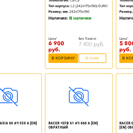
Технология:
Ca/Ca
Техноло
Тип корпуса:
L2 (242x175x190) EURO
Тип кор
Размер, мм:
242x175x190
Размер,
Наличие:
В наличии
Налич
Цена*
Без Trade-in
Цена*
6 900
5 80
7 400
руб.
руб.
руб.
В КОРЗИНУ
В 1 клик
В КО
SIA 60 АЧ 550 А [EN]
RACER +EFB 61 АЧ 660 А [EN]
RACER G
ОБРАТНЫЙ
[EN] О