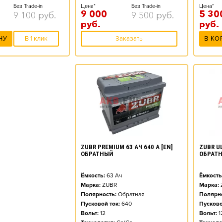
Цена*
Без Trade-in
Цена*
Без Trade-in
9 000
5 30
9 500
руб.
9 100
руб.
руб.
руб.
Заказать
В КО
НУ
В 1 клик
ZUBR PREMIUM 63 АЧ 640 А [EN]
ZUBR UL
ОБРАТНЫЙ
ОБРАТ
Ёмкость:
63
Ач
Ёмкость
Марка:
ZUBR
Марка:
Полярность:
Обратная
Полярно
Пусковой ток:
640
Пусково
Вольт:
12
Вольт:
1