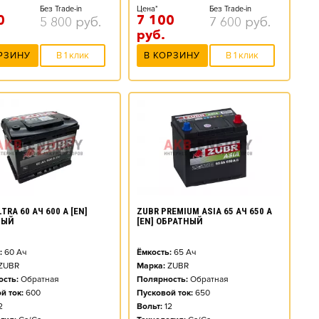
Без Trade-in
Цена*
Без Trade-in
0
7 100
5 800
руб.
7 600
руб.
руб.
РЗИНУ
В 1 клик
В КОРЗИНУ
В 1 клик
TRA 60 АЧ 600 А [EN]
ZUBR PREMIUM ASIA 65 АЧ 650 А
НЫЙ
[EN] ОБРАТНЫЙ
:
60
Ач
Ёмкость:
65
Ач
ZUBR
Марка:
ZUBR
сть:
Обратная
Полярность:
Обратная
й ток:
600
Пусковой ток:
650
2
Вольт:
12