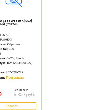
 SJ 55 АЧ 500 А [CCA]
ЫЙ (70B24L)
:
55
Ач
BUSHIDO
сть:
Обратная
й ток:
500
2
гия:
Ca/Ca, Punch
пуса:
B24 (238x129x227)
 мм:
237x128x222
ие:
Под заказ
Без Trade-in
0
6 800
руб.
Заказать