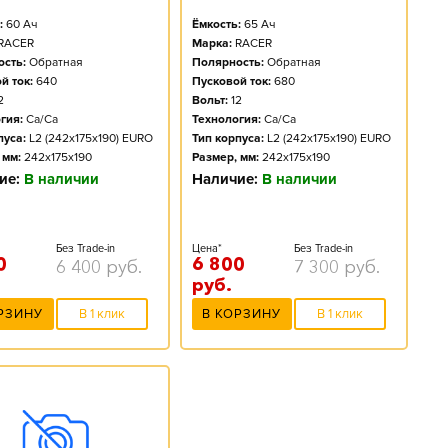
:
60
Ач
Ёмкость:
65
Ач
RACER
Марка:
RACER
сть:
Обратная
Полярность:
Обратная
й ток:
640
Пусковой ток:
680
2
Вольт:
12
гия:
Ca/Ca
Технология:
Ca/Ca
пуса:
L2 (242x175x190) EURO
Тип корпуса:
L2 (242x175x190) EURO
 мм:
242x175x190
Размер, мм:
242x175x190
ие:
В наличии
Наличие:
В наличии
Без Trade-in
Цена*
Без Trade-in
0
6 800
6 400
руб.
7 300
руб.
руб.
РЗИНУ
В 1 клик
В КОРЗИНУ
В 1 клик