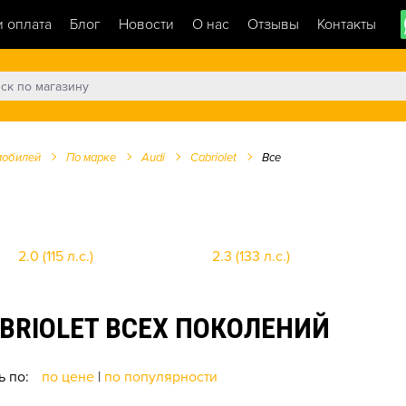
и оплата
Блог
Новости
О нас
Отзывы
Контакты
мобилей
По марке
Audi
Cabriolet
Все
2.0 (115 л.с.)
2.3 (133 л.с.)
BRIOLET ВСЕХ ПОКОЛЕНИЙ
ь по:
по цене
|
по популярности