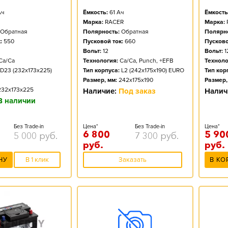
ч
Ёмкость:
61
Ач
Ёмкость
Марка:
RACER
Марка:
Обратная
Полярность:
Обратная
Полярно
:
550
Пусковой ток:
660
Пусково
Вольт:
12
Вольт:
1
Ca/Ca
Технология:
Ca/Ca, Punch, +EFB
Техноло
D23 (232x173x225)
Тип корпуса:
L2 (242x175x190) EURO
Тип кор
Размер, мм:
242x175x190
Размер,
232x173x225
Наличие:
Под заказ
Налич
В наличии
Без Trade-in
Цена*
Без Trade-in
Цена*
6 800
5 90
5 000
руб.
7 300
руб.
руб.
руб.
НУ
В 1 клик
Заказать
В КО