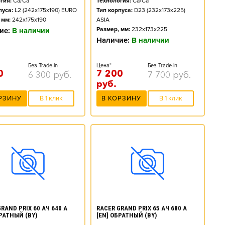
гия:
Ca/Ca
Технология:
Ca/Ca
пуса:
L2 (242x175x190) EURO
Тип корпуса:
D23 (232x173x225)
 мм:
242x175x190
ASIA
Размер, мм:
232x173x225
ие:
В наличии
Наличие:
В наличии
Без Trade-in
Цена*
Без Trade-in
0
7 200
6 300
руб.
7 700
руб.
руб.
РЗИНУ
В 1 клик
В КОРЗИНУ
В 1 клик
RAND PRIX 60 АЧ 640 А
RACER GRAND PRIX 65 АЧ 680 А
БРАТНЫЙ (BY)
[EN] ОБРАТНЫЙ (BY)