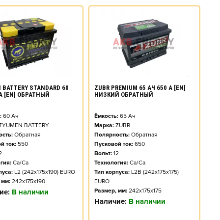
 BATTERY STANDARD 60
ZUBR PREMIUM 65 АЧ 650 А [EN]
 А [EN] ОБРАТНЫЙ
НИЗКИЙ ОБРАТНЫЙ
:
60
Ач
Ёмкость:
65
Ач
TYUMEN BATTERY
Марка:
ZUBR
сть:
Обратная
Полярность:
Обратная
й ток:
550
Пусковой ток:
650
2
Вольт:
12
гия:
Ca/Ca
Технология:
Ca/Ca
пуса:
L2 (242x175x190) EURO
Тип корпуса:
L2B (242x175x175)
 мм:
242x175x190
EURO
Размер, мм:
242x175x175
ие:
В наличии
Наличие:
В наличии