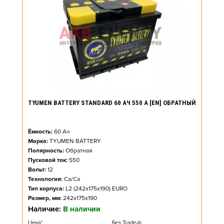
TYUMEN BATTERY STANDARD 60 АЧ 550 А [EN] ОБРАТНЫЙ
Ёмкость:
60
Ач
Марка:
TYUMEN BATTERY
Полярность:
Обратная
Пусковой ток:
550
Вольт:
12
Технология:
Ca/Ca
Тип корпуса:
L2 (242x175x190) EURO
Размер, мм:
242x175x190
Наличие:
В наличии
Цена*
Без Trade-in