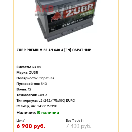
ZUBR PREMIUM 63 АЧ 640 А [EN] ОБРАТНЫЙ
Ёмкость:
63
Ач
Марка:
ZUBR
Полярность:
Обратная
Пусковой ток:
640
Вольт:
12
Технология:
Ca/Ca
Тип корпуса:
L2 (242x175x190) EURO
Размер, мм:
242x175x190
Наличие:
В наличии
Цена*
Без Trade-in
6 900
руб.
7 400
руб.