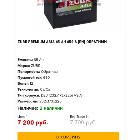
ZUBR PREMIUM ASIA 65 АЧ 650 А [EN] ОБРАТНЫЙ
Ёмкость:
65
Ач
Марка:
ZUBR
Полярность:
Обратная
Пусковой ток:
650
Вольт:
12
Технология:
Ca/Ca
Тип корпуса:
D23 (232x173x225) ASIA
Размер, мм:
232x173x225
Наличие:
В наличии
Цена*
Без Trade-in
7 200
руб.
7 700
руб.
В КОРЗИНУ