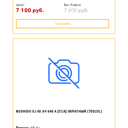
Цена*
Без Trade-in
7 100
руб.
7 600
руб.
Заказать
BUSHIDO SJ 65 АЧ 640 А [CCA] ОБРАТНЫЙ (75D23L)
Ёмкость:
65
Ач