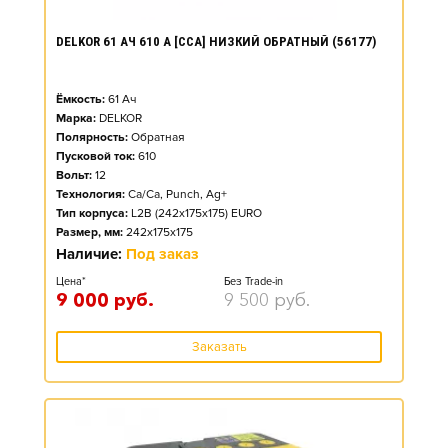
DELKOR 61 АЧ 610 А [CCA] НИЗКИЙ ОБРАТНЫЙ (56177)
Ёмкость:
61
Ач
Марка:
DELKOR
Полярность:
Обратная
Пусковой ток:
610
Вольт:
12
Технология:
Ca/Ca, Punch, Ag+
Тип корпуса:
L2B (242x175x175) EURO
Размер, мм:
242x175x175
Наличие:
Под заказ
Цена*
Без Trade-in
9 000
руб.
9 500
руб.
Заказать