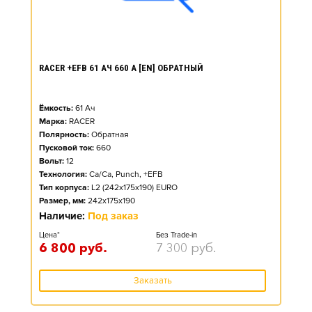
RACER +EFB 61 АЧ 660 А [EN] ОБРАТНЫЙ
Ёмкость:
61
Ач
Марка:
RACER
Полярность:
Обратная
Пусковой ток:
660
Вольт:
12
Технология:
Ca/Ca, Punch, +EFB
Тип корпуса:
L2 (242x175x190) EURO
Размер, мм:
242x175x190
Наличие:
Под заказ
Цена*
Без Trade-in
6 800
руб.
7 300
руб.
Заказать