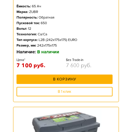
Ёмкость:
65
Ач
Марка:
ZUBR
Полярность:
Обратная
Пусковой ток:
650
Вольт:
12
Технология:
Ca/Ca
Тип корпуса:
L2B (242x175x175) EURO
Размер, мм:
242x175x175
Наличие:
В наличии
Цена*
Без Trade-in
7 100
руб.
7 600
руб.
В КОРЗИНУ
В 1 клик