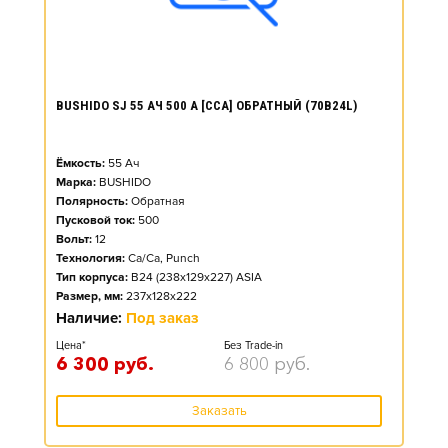
BUSHIDO SJ 55 АЧ 500 А [CCA] ОБРАТНЫЙ (70B24L)
Ёмкость:
55
Ач
Марка:
BUSHIDO
Полярность:
Обратная
Пусковой ток:
500
Вольт:
12
Технология:
Ca/Ca, Punch
Тип корпуса:
B24 (238x129x227) ASIA
Размер, мм:
237x128x222
Наличие:
Под заказ
Цена*
Без Trade-in
6 300
руб.
6 800
руб.
Заказать