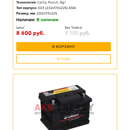
Технология:
Ca/Ca, Punch, Ag+
Тип корпуса:
D23 (232x173x225) ASIA
Размер, мм:
230x173x225
Наличие:
В наличии
Цена*
Без Trade-in
8 600
руб.
9 100
руб.
В КОРЗИНУ
В 1 клик