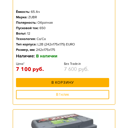
Ёмкость:
65
Ач
Марка:
ZUBR
Полярность:
Обратная
Пусковой ток:
650
Вольт:
12
Технология:
Ca/Ca
Тип корпуса:
L2B (242x175x175) EURO
Размер, мм:
242x175x175
Наличие:
В наличии
Цена*
Без Trade-in
7 100
руб.
7 600
руб.
В КОРЗИНУ
В 1 клик