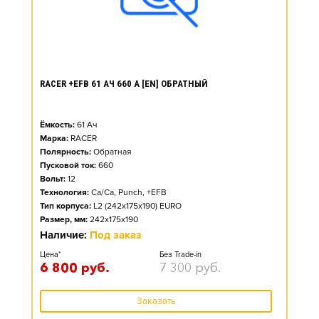
RACER +EFB 61 АЧ 660 А [EN] ОБРАТНЫЙ
Ёмкость:
61
Ач
Марка:
RACER
Полярность:
Обратная
Пусковой ток:
660
Вольт:
12
Технология:
Ca/Ca, Punch, +EFB
Тип корпуса:
L2 (242x175x190) EURO
Размер, мм:
242x175x190
Наличие:
Под заказ
Цена*
Без Trade-in
6 800
руб.
7 300
руб.
Заказать