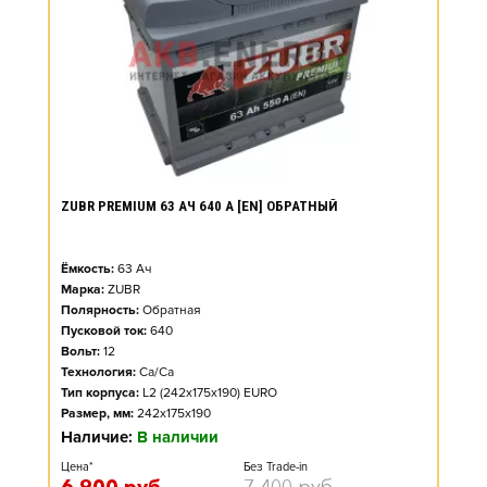
ZUBR PREMIUM 63 АЧ 640 А [EN] ОБРАТНЫЙ
Ёмкость:
63
Ач
Марка:
ZUBR
Полярность:
Обратная
Пусковой ток:
640
Вольт:
12
Технология:
Ca/Ca
Тип корпуса:
L2 (242x175x190) EURO
Размер, мм:
242x175x190
Наличие:
В наличии
Цена*
Без Trade-in