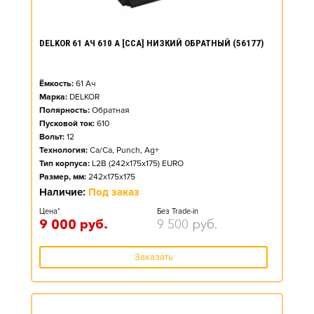
DELKOR 61 АЧ 610 А [CCA] НИЗКИЙ ОБРАТНЫЙ (56177)
Ёмкость:
61
Ач
Марка:
DELKOR
Полярность:
Обратная
Пусковой ток:
610
Вольт:
12
Технология:
Ca/Ca, Punch, Ag+
Тип корпуса:
L2B (242x175x175) EURO
Размер, мм:
242x175x175
Наличие:
Под заказ
Цена*
Без Trade-in
9 000
руб.
9 500
руб.
Заказать