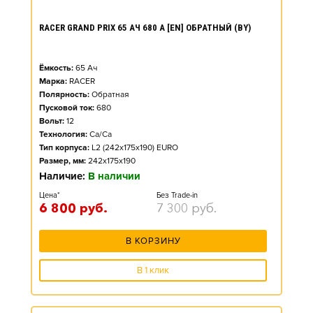
RACER GRAND PRIX 65 АЧ 680 А [EN] ОБРАТНЫЙ (BY)
Ёмкость:
65
Ач
Марка:
RACER
Полярность:
Обратная
Пусковой ток:
680
Вольт:
12
Технология:
Ca/Ca
Тип корпуса:
L2 (242x175x190) EURO
Размер, мм:
242x175x190
Наличие:
В наличии
Цена*
Без Trade-in
6 800
руб.
7 300
руб.
В КОРЗИНУ
В 1 клик