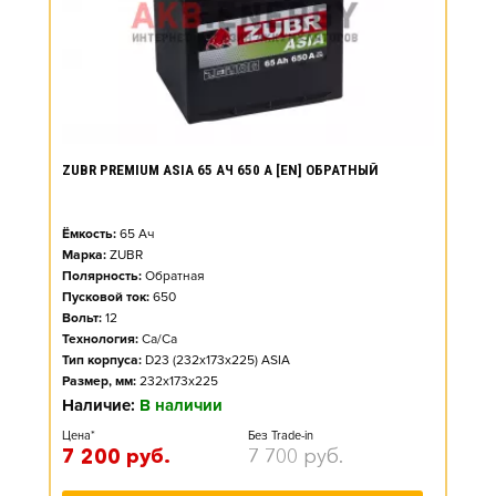
ZUBR PREMIUM ASIA 65 АЧ 650 А [EN] ОБРАТНЫЙ
Ёмкость:
65
Ач
Марка:
ZUBR
Полярность:
Обратная
Пусковой ток:
650
Вольт:
12
Технология:
Ca/Ca
Тип корпуса:
D23 (232x173x225) ASIA
Размер, мм:
232x173x225
Наличие:
В наличии
Цена*
Без Trade-in
7 200
руб.
7 700
руб.