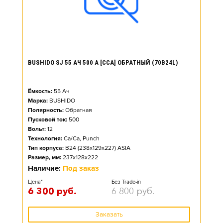
BUSHIDO SJ 55 АЧ 500 А [CCA] ОБРАТНЫЙ (70B24L)
Ёмкость:
55
Ач
Марка:
BUSHIDO
Полярность:
Обратная
Пусковой ток:
500
Вольт:
12
Технология:
Ca/Ca, Punch
Тип корпуса:
B24 (238x129x227) ASIA
Размер, мм:
237x128x222
Наличие:
Под заказ
Цена*
Без Trade-in
6 300
руб.
6 800
руб.
Заказать