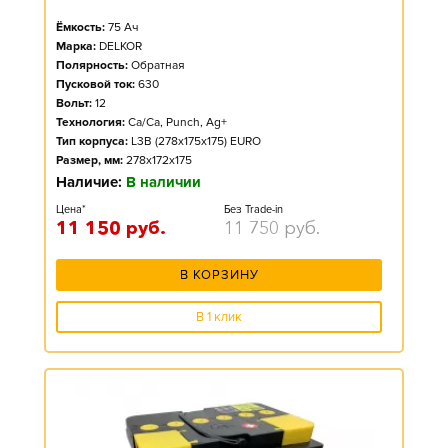
Ёмкость:
75
Ач
Марка:
DELKOR
Полярность:
Обратная
Пусковой ток:
630
Вольт:
12
Технология:
Ca/Ca, Punch, Ag+
Тип корпуса:
L3B (278x175x175) EURO
Размер, мм:
278x172x175
Наличие:
В наличии
Цена*
Без Trade-in
11 150
руб.
11 750
руб.
В КОРЗИНУ
В 1 клик