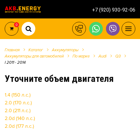
+7 (920) 930-92-06
0
Главная
Каталог
Аккумуляторы
Аккумуляторы для автомобилей
По марке
Audi
Q3
I 2011 - 2014
Уточните объем двигателя
1.4 (150 л.с.)
2.0 (170 л.с.)
2.0 (211 л.с.)
2.0d (140 л.с.)
2.0d (177 л.с.)