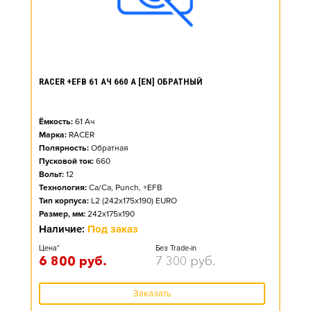
RACER +EFB 61 АЧ 660 А [EN] ОБРАТНЫЙ
Ёмкость:
61
Ач
Марка:
RACER
Полярность:
Обратная
Пусковой ток:
660
Вольт:
12
Технология:
Ca/Ca, Punch, +EFB
Тип корпуса:
L2 (242x175x190) EURO
Размер, мм:
242x175x190
Наличие:
Под заказ
Цена*
Без Trade-in
6 800
руб.
7 300
руб.
Заказать