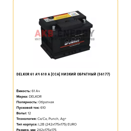
DELKOR 61 АЧ 610 А [CCA] НИЗКИЙ ОБРАТНЫЙ (56177)
Ёмкость:
61
Ач
Марка:
DELKOR
Полярность:
Обратная
Пусковой ток:
610
Вольт:
12
Технология:
Ca/Ca, Punch, Ag+
Тип корпуса:
L2B (242x175x175) EURO
Размер, мм:
242x175x175