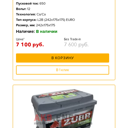
Пусковой ток:
650
Вольт:
12
Технология:
Ca/Ca
Тип корпуса:
L2B (242x175x175) EURO
Размер, мм:
242x175x175
Наличие:
В наличии
Цена*
Без Trade-in
7 100
руб.
7 600
руб.
В КОРЗИНУ
В 1 клик