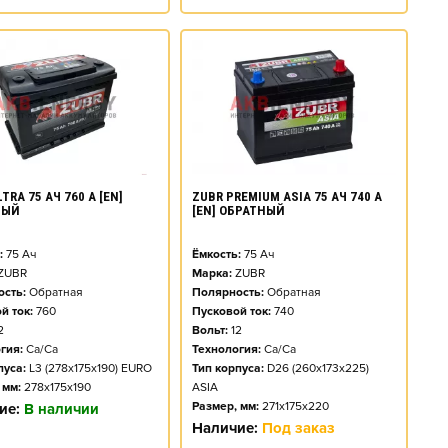
TRA 75 АЧ 760 А [EN]
ZUBR PREMIUM ASIA 75 АЧ 740 А
НЫЙ
[EN] ОБРАТНЫЙ
:
75
Ач
Ёмкость:
75
Ач
ZUBR
Марка:
ZUBR
сть:
Обратная
Полярность:
Обратная
й ток:
760
Пусковой ток:
740
2
Вольт:
12
гия:
Ca/Ca
Технология:
Ca/Ca
пуса:
L3 (278x175x190) EURO
Тип корпуса:
D26 (260x173x225)
 мм:
278x175x190
ASIA
Размер, мм:
271x175x220
ие:
В наличии
Наличие:
Под заказ