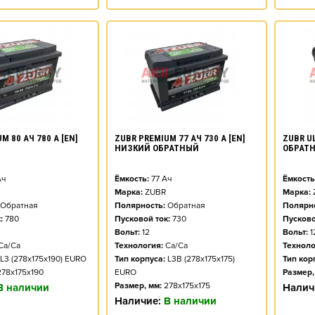
M 80 АЧ 780 А [EN]
ZUBR PREMIUM 77 АЧ 730 А [EN]
ZUBR UL
НИЗКИЙ ОБРАТНЫЙ
ОБРАТ
ч
Ёмкость:
77
Ач
Ёмкость
Марка:
ZUBR
Марка:
Обратная
Полярность:
Обратная
Полярно
:
780
Пусковой ток:
730
Пусково
Вольт:
12
Вольт:
1
Ca/Ca
Технология:
Ca/Ca
Техноло
L3 (278x175x190) EURO
Тип корпуса:
L3B (278x175x175)
Тип кор
278x175x190
EURO
Размер,
Размер, мм:
278x175x175
В наличии
Налич
Наличие:
В наличии