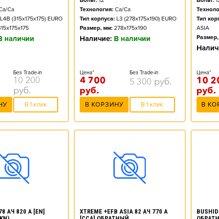
Вольт:
12
Вольт:
1
Технология:
Ca/Ca
Ca/Ca
Техноло
Тип корпуса:
L3 (278x175x190) EURO
L4B (315x175x175) EURO
Тип кор
Размер, мм:
278x175x190
315x175x175
ASIA
Размер,
Наличие:
В наличии
В наличии
Налич
Цена*
Без Trade-in
Без Trade-in
Цена*
4 700
10 200
10 2
5 300
руб.
руб.
руб.
руб.
В КОРЗИНУ
В 1 клик
НУ
В 1 клик
В КО
8 АЧ 820 А [EN]
XTREME +EFB ASIA 82 АЧ 770 А
BUSHIDO
KN)
[CCA] ОБРАТНЫЙ
ОБРАТ