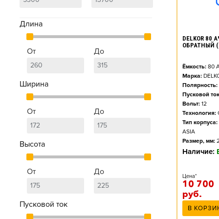
Длина
DELKOR 80 АЧ
ОБРАТНЫЙ (
От
До
Ёмкость:
80
А
Марка:
DELK
Ширина
Полярность:
Пусковой ток
Вольт:
12
От
До
Технология:
Тип корпуса:
ASIA
Размер, мм:
Высота
Наличие:
От
До
Цена*
10 700
руб.
Пусковой ток
В КОРЗИ