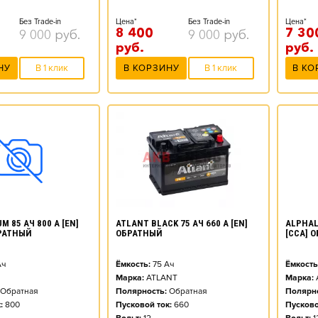
Без Trade-in
Цена*
Без Trade-in
Цена*
8 400
7 30
9 000
руб.
9 000
руб.
руб.
руб.
НУ
В 1 клик
В КОРЗИНУ
В 1 клик
В КО
ATLANT BLACK 75 АЧ 660 А [EN]
M 85 АЧ 800 А [EN]
ALPHALI
ОБРАТНЫЙ
РАТНЫЙ
[CCA] 
Ёмкость:
75
Ач
ч
Ёмкость
Марка:
ATLANT
Марка:
Полярность:
Обратная
Обратная
Полярно
Пусковой ток:
660
:
800
Пусково