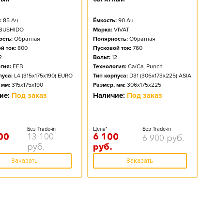
:
85
Ач
Ёмкость:
90
Ач
BUSHIDO
Марка:
VIVAT
сть:
Обратная
Полярность:
Обратная
й ток:
800
Пусковой ток:
760
2
Вольт:
12
гия:
EFB
Технология:
Ca/Ca, Punch
пуса:
L4 (315x175x190) EURO
Тип корпуса:
D31 (306x173x225) ASIA
 мм:
315x175x190
Размер, мм:
306x175x225
ие:
Под заказ
Наличие:
Под заказ
Без Trade-in
Цена*
Без Trade-in
00
13 100
6 100
6 900
руб.
руб.
руб.
Заказать
Заказать