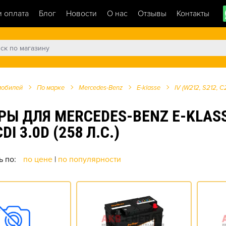
и оплата
Блог
Новости
О нас
Отзывы
Контакты
мобилей
По марке
Mercedes-Benz
E-klasse
IV (W212, S212, C
ДЛЯ MERCEDES-BENZ E-KLASSE I
I 3.0D (258 Л.С.)
ь по:
по цене
|
по популярности