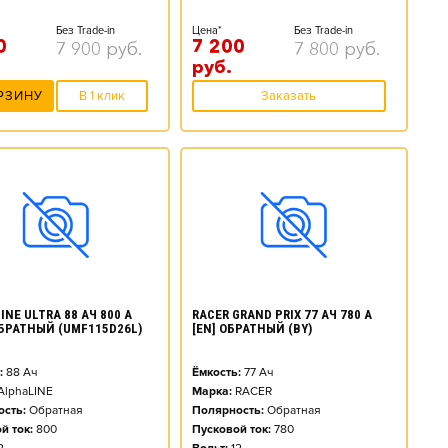
Без Trade-in
Цена*
Без Trade-in
0
7 200
7 900
руб.
7 800
руб.
руб.
РЗИНУ
В 1 клик
Заказать
NE ULTRA 88 АЧ 800 А
RACER GRAND PRIX 77 АЧ 780 А
ОБРАТНЫЙ (UMF115D26L)
[EN] ОБРАТНЫЙ (BY)
:
88
Ач
Ёмкость:
77
Ач
AlphaLINE
Марка:
RACER
сть:
Обратная
Полярность:
Обратная
й ток:
800
Пусковой ток:
780