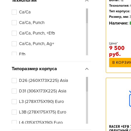
Технология
Вольт:
12
Технология:
Тип корпуса:
Ca/Ca
Размер, мм:
Ca/Ca, Punch
Наличие:
Ca/Ca, Punch, +Efb
Ca/Ca, Punch, Ag+
Цена*
9 500
руб.
Efb
В КОРЗИ
Типоразмер корпуса
D26 (260X173X225) Asia
D31 (306X173X225) Asia
L3 (278X175X190) Euro
L3B (278X175X175) Euro
L4 (315X175X190) Euro
RACER +EFB 7
ОБРАТНЫЙ (