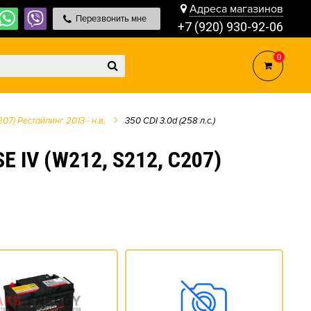
Адреса магазинов
Перезвонить мне
+7 (920) 930-92-06
0
207) Рестайлинг 2013 - н.в.
350 CDI 3.0d (258 л.с.)
V (W212, S212, C207)