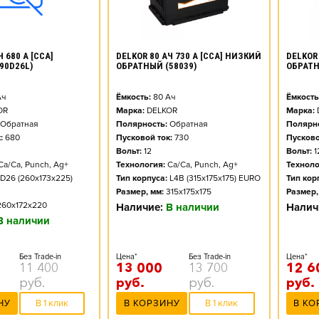
DELKOR 80 АЧ 730 А [CCA] НИЗКИЙ
DELKOR 
 680 А [CCA]
ОБРАТНЫЙ (58039)
ОБРАТН
90D26L)
Ёмкость:
80
Ач
Ёмкость
ч
Марка:
DELKOR
Марка:
OR
Полярность:
Обратная
Полярно
Обратная
Пусковой ток:
730
Пусково
:
680
Вольт:
12
Вольт:
1
Технология:
Ca/Ca, Punch, Ag+
Техноло
Ca/Ca, Punch, Ag+
Тип корпуса:
L4B (315x175x175) EURO
Тип кор
D26 (260x173x225)
Размер, мм:
315x175x175
Размер,
260x172x220
Наличие:
В наличии
Налич
В наличии
Цена*
Без Trade-in
Цена*
Без Trade-in
13 000
13 700
12 6
11 400
руб.
руб.
руб.
руб.
В КОРЗИНУ
В 1 клик
В КО
НУ
В 1 клик