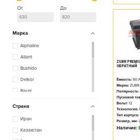
От
До
Марка
Alphaline
Atlant
ZUBR PREMIU
ОБРАТНЫЙ
Bushido
Delkor
Ёмкость:
80
А
Марка:
ZUBR
Racer
Полярность:
Пусковой ток
Vivat
Вольт:
12
Страна
Технология:
Xtreme
Тип корпуса:
Иран
Размер, мм:
Zubr
Наличие:
Казахстан