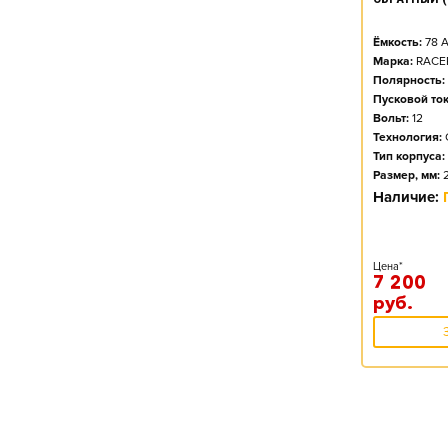
L4B (315X175X175) Euro
Ёмкость:
78
А
Марка:
RACE
Полярность:
Пусковой ток
Вольт:
12
Технология:
Тип корпуса:
Размер, мм:
Наличие:
Цена*
7 200
руб.