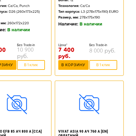
2
Вольт:
12
гия:
Ca/Ca, Punch
Технология:
Ca/Ca
пуса:
D26 (260x173x225)
Тип корпуса:
L3 (278x175x190) EURO
Размер, мм:
278x175x190
 мм:
260x172x220
Наличие:
В наличии
ие:
В наличии
Без Trade-in
Цена*
Без Trade-in
00
10 900
7 400
8 000
руб.
руб.
руб.
РЗИНУ
В 1 клик
В КОРЗИНУ
В 1 клик
 EFB 85 АЧ 800 А [CCA]
VIVAT ASIA 90 АЧ 760 А [EN]
НЫЙ
ОБРАТНЫЙ