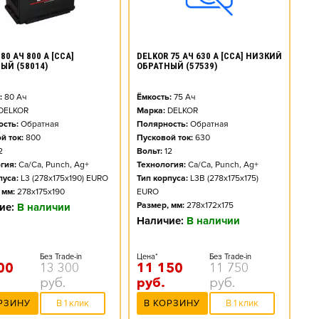
80 АЧ 800 А [CCA]
DELKOR 75 АЧ 630 А [CCA] НИЗКИЙ
ЫЙ (58014)
ОБРАТНЫЙ (57539)
:
80
Ач
Ёмкость:
75
Ач
DELKOR
Марка:
DELKOR
сть:
Обратная
Полярность:
Обратная
й ток:
800
Пусковой ток:
630
2
Вольт:
12
гия:
Ca/Ca, Punch, Ag+
Технология:
Ca/Ca, Punch, Ag+
пуса:
L3 (278x175x190) EURO
Тип корпуса:
L3B (278x175x175)
 мм:
278x175x190
EURO
Размер, мм:
278x172x175
ие:
В наличии
Наличие:
В наличии
Без Trade-in
Цена*
Без Trade-in
00
13 300
11 150
11 750
руб.
руб.
руб.
РЗИНУ
В 1 клик
В КОРЗИНУ
В 1 клик