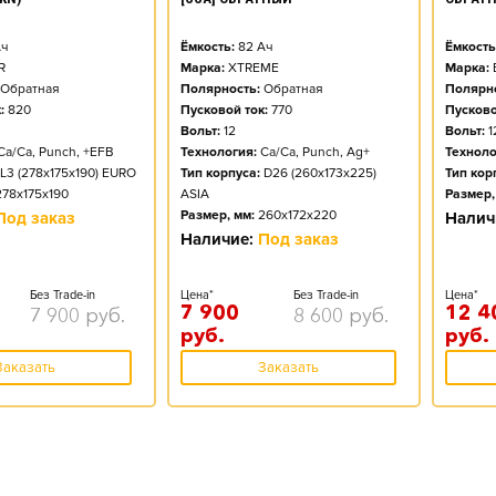
ч
Ёмкость:
82
Ач
Ёмкость
R
Марка:
XTREME
Марка:
Обратная
Полярность:
Обратная
Полярно
:
820
Пусковой ток:
770
Пусково
Вольт:
12
Вольт:
1
Ca/Ca, Punch, +EFB
Технология:
Ca/Ca, Punch, Ag+
Техноло
L3 (278x175x190) EURO
Тип корпуса:
D26 (260x173x225)
Тип кор
278x175x190
ASIA
Размер,
Размер, мм:
260x172x220
Под заказ
Налич
Наличие:
Под заказ
Без Trade-in
Цена*
Без Trade-in
Цена*
7 900
12 4
7 900
руб.
8 600
руб.
руб.
руб.
Заказать
Заказать