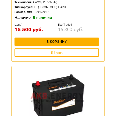
Технология:
Ca/Ca, Punch, Ag+
Тип корпуса:
L5 (353x175x190) EURO
Размер, мм:
352x172x190
Наличие:
В наличии
Цена*
Без Trade-in
15 500
руб.
16 300
руб.
В КОРЗИНУ
В 1 клик