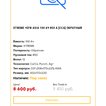
XTREME +EFB ASIA 100 АЧ 850 А [CCA] ОБРАТНЫЙ
Ёмкость:
100
Ач
Марка:
XTREME
Полярность:
Обратная
Пусковой ток:
850
Вольт:
12
Технология:
Ca/Ca, Punch, Ag+
Тип корпуса:
D31 (306x173x225) ASIA
Размер, мм:
302x172x220
Наличие:
Под заказ
Цена*
Без Trade-in
8 600
руб.
9 400
руб.
Заказать