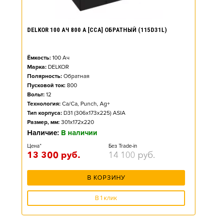
DELKOR 100 АЧ 800 А [CCA] ОБРАТНЫЙ (115D31L)
Ёмкость:
100
Ач
Марка:
DELKOR
Полярность:
Обратная
Пусковой ток:
800
Вольт:
12
Технология:
Ca/Ca, Punch, Ag+
Тип корпуса:
D31 (306x173x225) ASIA
Размер, мм:
301x172x220
Наличие:
В наличии
Цена*
Без Trade-in
13 300
руб.
14 100
руб.
В КОРЗИНУ
В 1 клик