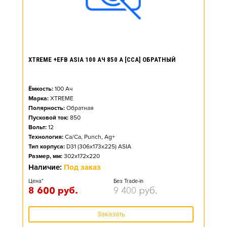
XTREME +EFB ASIA 100 АЧ 850 А [CCA] ОБРАТНЫЙ
Ёмкость:
100
Ач
Марка:
XTREME
Полярность:
Обратная
Пусковой ток:
850
Вольт:
12
Технология:
Ca/Ca, Punch, Ag+
Тип корпуса:
D31 (306x173x225) ASIA
Размер, мм:
302x172x220
Наличие:
Под заказ
Цена*
Без Trade-in
8 600
руб.
9 400
руб.
Заказать