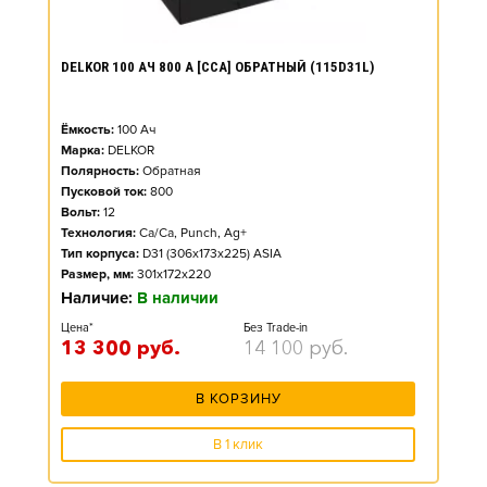
DELKOR 100 АЧ 800 А [CCA] ОБРАТНЫЙ (115D31L)
Ёмкость:
100
Ач
Марка:
DELKOR
Полярность:
Обратная
Пусковой ток:
800
Вольт:
12
Технология:
Ca/Ca, Punch, Ag+
Тип корпуса:
D31 (306x173x225) ASIA
Размер, мм:
301x172x220
Наличие:
В наличии
Цена*
Без Trade-in
13 300
руб.
14 100
руб.
В КОРЗИНУ
В 1 клик