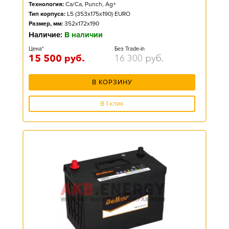
Технология:
Ca/Ca, Punch, Ag+
Тип корпуса:
L5 (353x175x190) EURO
Размер, мм:
352x172x190
Наличие:
В наличии
Цена*
Без Trade-in
15 500
руб.
16 300
руб.
В КОРЗИНУ
В 1 клик