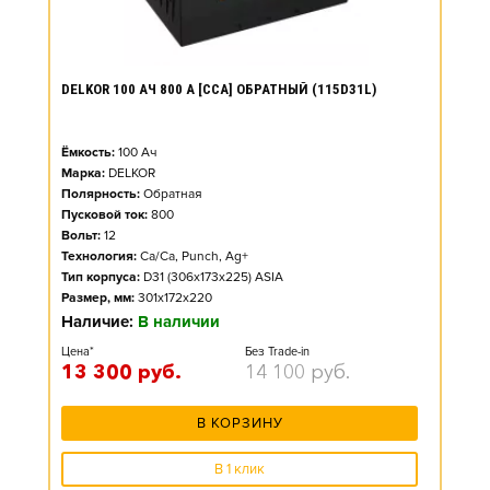
DELKOR 100 АЧ 800 А [CCA] ОБРАТНЫЙ (115D31L)
Ёмкость:
100
Ач
Марка:
DELKOR
Полярность:
Обратная
Пусковой ток:
800
Вольт:
12
Технология:
Ca/Ca, Punch, Ag+
Тип корпуса:
D31 (306x173x225) ASIA
Размер, мм:
301x172x220
Наличие:
В наличии
Цена*
Без Trade-in
13 300
руб.
14 100
руб.
В КОРЗИНУ
В 1 клик