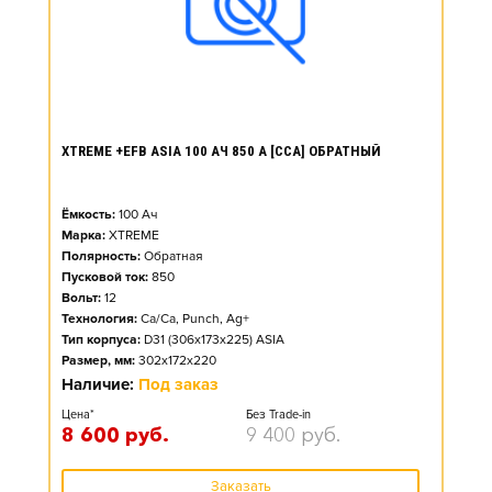
XTREME +EFB ASIA 100 АЧ 850 А [CCA] ОБРАТНЫЙ
Ёмкость:
100
Ач
Марка:
XTREME
Полярность:
Обратная
Пусковой ток:
850
Вольт:
12
Технология:
Ca/Ca, Punch, Ag+
Тип корпуса:
D31 (306x173x225) ASIA
Размер, мм:
302x172x220
Наличие:
Под заказ
Цена*
Без Trade-in
8 600
руб.
9 400
руб.
Заказать