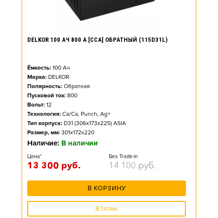
DELKOR 100 АЧ 800 А [CCA] ОБРАТНЫЙ (115D31L)
Ёмкость:
100
Ач
Марка:
DELKOR
Полярность:
Обратная
Пусковой ток:
800
Вольт:
12
Технология:
Ca/Ca, Punch, Ag+
Тип корпуса:
D31 (306x173x225) ASIA
Размер, мм:
301x172x220
Наличие:
В наличии
Цена*
Без Trade-in
13 300
руб.
14 100
руб.
В КОРЗИНУ
В 1 клик