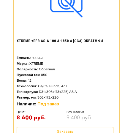
XTREME +EFB ASIA 100 АЧ 850 А [CCA] ОБРАТНЫЙ
Ёмкость:
100
Ач
Марка:
XTREME
Полярность:
Обратная
Пусковой ток:
850
Вольт:
12
Технология:
Ca/Ca, Punch, Ag+
Тип корпуса:
D31 (306x173x225) ASIA
Размер, мм:
302x172x220
Наличие:
Под заказ
Цена*
Без Trade-in
8 600
руб.
9 400
руб.
Заказать