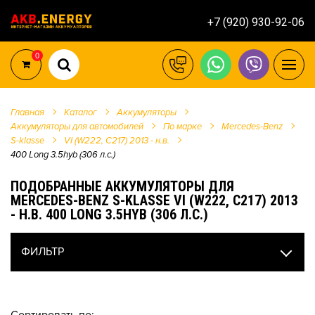
+7 (920) 930-92-06
0
Главная
Каталог
Аккумуляторы
Аккумуляторы для автомобилей
По марке
Mercedes-Benz
S-klasse
VI (W222, C217) 2013 - н.в.
400 Long 3.5hyb (306 л.с.)
ПОДОБРАННЫЕ АККУМУЛЯТОРЫ ДЛЯ
MERCEDES-BENZ S-KLASSE VI (W222, C217) 2013
- Н.В. 400 LONG 3.5HYB (306 Л.С.)
ФИЛЬТР