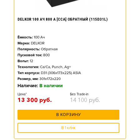
DELKOR 100 АЧ 800 А [CCA] ОБРАТНЫЙ (115D31L)
Ёмкость:
100
Ач
Марка:
DELKOR
Полярность:
Обратная
Пусковой ток:
800
Вольт:
12
Технология:
Ca/Ca, Punch, Ag+
Тип корпуса:
D31 (306x173x225) ASIA
Размер, мм:
301x172x220
Наличие:
В наличии
Цена*
Без Trade-in
13 300
руб.
14 100
руб.
В КОРЗИНУ
В 1 клик