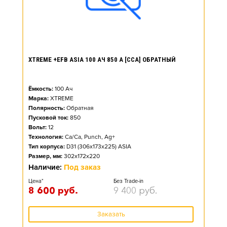
XTREME +EFB ASIA 100 АЧ 850 А [CCA] ОБРАТНЫЙ
Ёмкость:
100
Ач
Марка:
XTREME
Полярность:
Обратная
Пусковой ток:
850
Вольт:
12
Технология:
Ca/Ca, Punch, Ag+
Тип корпуса:
D31 (306x173x225) ASIA
Размер, мм:
302x172x220
Наличие:
Под заказ
Цена*
Без Trade-in
8 600
руб.
9 400
руб.
Заказать