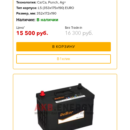
Технология:
Ca/Ca, Punch, Ag+
Тип корпуса:
L5 (353x175x190) EURO
Размер, мм:
352x172x190
Наличие:
В наличии
Цена*
Без Trade-in
15 500
руб.
16 300
руб.
В КОРЗИНУ
В 1 клик