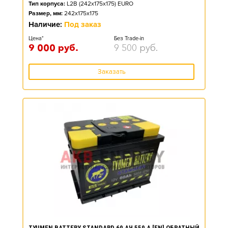
Тип корпуса:
L2B (242x175x175) EURO
Размер, мм:
242x175x175
Наличие:
Под заказ
Цена*
Без Trade-in
9 000
руб.
9 500
руб.
Заказать
TYUMEN BATTERY STANDARD 60 АЧ 550 А [EN] ОБРАТНЫЙ