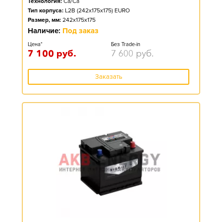
Технология:
Ca/Ca
Тип корпуса:
L2B (242x175x175) EURO
Размер, мм:
242x175x175
Наличие:
Под заказ
Цена*
Без Trade-in
7 100
руб.
7 600
руб.
Заказать