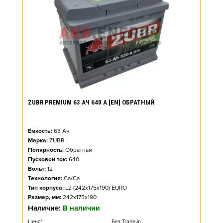
ZUBR PREMIUM 63 АЧ 640 А [EN] ОБРАТНЫЙ
Ёмкость:
63
Ач
Марка:
ZUBR
Полярность:
Обратная
Пусковой ток:
640
Вольт:
12
Технология:
Ca/Ca
Тип корпуса:
L2 (242x175x190) EURO
Размер, мм:
242x175x190
Наличие:
В наличии
Цена*
Без Trade-in