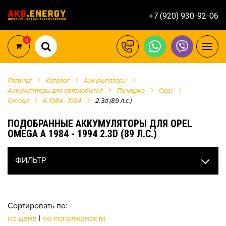
+7 (920) 930-92-06
0
Главная
Каталог
Аккумуляторы
Аккумуляторы для автомобилей
По марке
Opel
Omega
A 1984 - 1994
2.3d (89 л.с.)
ПОДОБРАННЫЕ АККУМУЛЯТОРЫ ДЛЯ OPEL
OMEGA A 1984 - 1994 2.3D (89 Л.С.)
ФИЛЬТР
Сортировать по:
по цене
|
по популярности