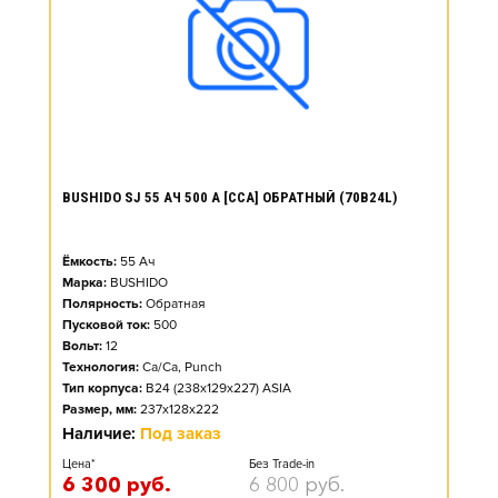
BUSHIDO SJ 55 АЧ 500 А [CCA] ОБРАТНЫЙ (70B24L)
Ёмкость:
55
Ач
Марка:
BUSHIDO
Полярность:
Обратная
Пусковой ток:
500
Вольт:
12
Технология:
Ca/Ca, Punch
Тип корпуса:
B24 (238x129x227) ASIA
Размер, мм:
237x128x222
Наличие:
Под заказ
Цена*
Без Trade-in
6 300
руб.
6 800
руб.