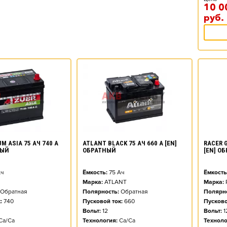
10 0
руб.
M ASIA 75 АЧ 740 А
ATLANT BLACK 75 АЧ 660 А [EN]
RACER G
НЫЙ
ОБРАТНЫЙ
[EN] О
ч
Ёмкость:
75
Ач
Ёмкость
Марка:
ATLANT
Марка:
Обратная
Полярность:
Обратная
Полярно
:
740
Пусковой ток:
660
Пусково
Вольт:
12
Вольт:
1
Ca/Ca
Технология:
Ca/Ca
Техноло