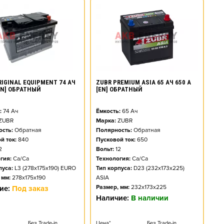
RIGINAL EQUIPMENT 74 АЧ
ZUBR PREMIUM ASIA 65 АЧ 650 А
[EN] ОБРАТНЫЙ
[EN] ОБРАТНЫЙ
:
74
Ач
Ёмкость:
65
Ач
ZUBR
Марка:
ZUBR
сть:
Обратная
Полярность:
Обратная
й ток:
840
Пусковой ток:
650
2
Вольт:
12
гия:
Ca/Ca
Технология:
Ca/Ca
пуса:
L3 (278x175x190) EURO
Тип корпуса:
D23 (232x173x225)
 мм:
278x175x190
ASIA
Размер, мм:
232x173x225
ие:
Под заказ
Наличие:
В наличии
Без Trade-in
Цена*
Без Trade-in