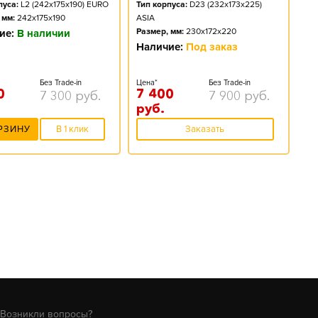
пуса:
L2 (242x175x190) EURO
Тип корпуса:
D23 (232x173x225)
 мм:
242x175x190
ASIA
Размер, мм:
230x172x220
ие:
В наличии
Наличие:
Под заказ
Без Trade-in
Цена*
Без Trade-in
0
7 400
7 300
руб.
7 900
руб.
руб.
РЗИНУ
В 1 клик
Заказать
Возникли вопросы?