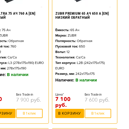
TRA 75 АЧ 760 А [EN]
ZUBR PREMIUM 65 АЧ 650 А [EN]
НЫЙ
НИЗКИЙ ОБРАТНЫЙ
:
75
Ач
Ёмкость:
65
Ач
ZUBR
Марка:
ZUBR
сть:
Обратная
Полярность:
Обратная
й ток:
760
Пусковой ток:
650
2
Вольт:
12
гия:
Ca/Ca
Технология:
Ca/Ca
пуса:
L3 (278x175x190) EURO
Тип корпуса:
L2B (242x175x175)
 мм:
278x175x190
EURO
Размер, мм:
242x175x175
ие:
В наличии
Наличие:
В наличии
Без Trade-in
Цена*
Без Trade-in
0
7 100
7 900
руб.
7 600
руб.
руб.
РЗИНУ
В 1 клик
В КОРЗИНУ
В 1 клик