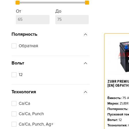
От
До
Полярность
Обратная
Вольт
12
ZUBR PREMIU
[EN] ОБРАТ
Технология
Ёмкость:
75
А
Ca/Ca
Марка:
ZUBR
Полярность:
Ca/Ca, Punch
Пусковой ток
Вольт:
12
Ca/Ca, Punch, Ag+
Технология: