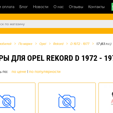
и оплата
Блог
Новости
О нас
Отзывы
Контакты
мобилей
По марке
Opel
Rekord
D 1972 - 1977
1.7 (83 л.с.)
ЛЯ OPEL REKORD D 1972 - 1977 
ь по:
по цене
|
по популярности