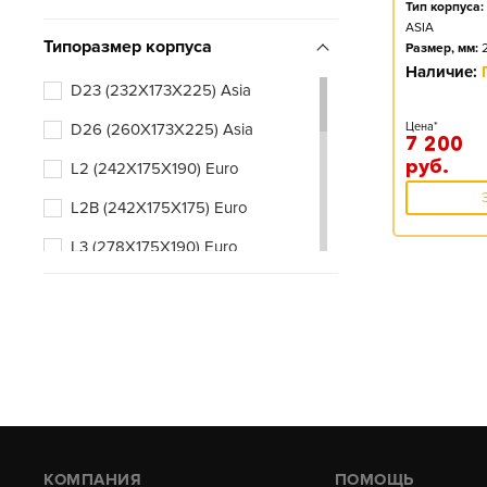
Тип корпуса:
ASIA
Типоразмер корпуса
Размер, мм:
Наличие:
D23 (232X173X225) Asia
D26 (260X173X225) Asia
Цена*
7 200
руб.
L2 (242X175X190) Euro
L2B (242X175X175) Euro
L3 (278X175X190) Euro
L3B (278X175X175) Euro
КОМПАНИЯ
ПОМОЩЬ