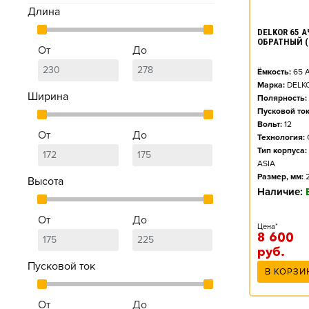
Длина
DELKOR 65 АЧ
ОБРАТНЫЙ (
От
До
Ёмкость:
65
А
Марка:
DELK
Ширина
Полярность:
Пусковой ток
Вольт:
12
От
До
Технология:
Тип корпуса:
ASIA
Размер, мм:
Высота
Наличие:
От
До
Цена*
8 600
руб.
Пусковой ток
В КОРЗИ
От
До