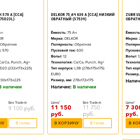
ZUBR UL
 570 А [CCA]
DELKOR 75 АЧ 630 А [CCA] НИЗКИЙ
ОБРАТ
75D23L)
ОБРАТНЫЙ (57539)
Ёмкость
ч
Ёмкость:
75
Ач
Марка:
OR
Марка:
DELKOR
Полярно
Обратная
Полярность:
Обратная
Пусково
:
570
Пусковой ток:
630
Вольт:
1
Вольт:
12
Техноло
Ca/Ca, Punch, Ag+
Технология:
Ca/Ca, Punch, Ag+
Тип кор
D23 (232x173x225)
Тип корпуса:
L3B (278x175x175)
Размер,
EURO
230x173x225
Размер, мм:
278x172x175
Налич
В наличии
Наличие:
В наличии
Цена*
Без Trade-in
Цена*
Без Trade-in
7 30
11 150
11 750
9 100
руб.
руб.
руб.
руб.
В КО
НУ
В 1 клик
В КОРЗИНУ
В 1 клик