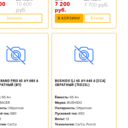
00
10 600
7 200
7 700
руб.
руб.
руб.
Заказать
В КОРЗИНУ
В 1 клик
RAND PRIX 65 АЧ 680 А
BUSHIDO SJ 65 АЧ 640 А [CCA]
БРАТНЫЙ (BY)
ОБРАТНЫЙ (75D23L)
:
65
Ач
Ёмкость:
65
Ач
RACER
Марка:
BUSHIDO
сть:
Обратная
Полярность:
Обратная
й ток:
680
Пусковой ток:
650
2
Вольт:
12
гия:
Ca/Ca
Технология:
Ca/Ca, Punch