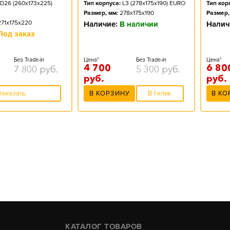
D26 (260x173x225)
Тип корпуса:
L3 (278x175x190) EURO
Тип кор
Размер, мм:
278x175x190
Размер,
271x175x220
Наличие:
В наличии
Налич
Под заказ
Без Trade-in
Цена*
Без Trade-in
Цена*
4 700
6 80
7 800
руб.
5 300
руб.
руб.
руб.
Заказать
В КОРЗИНУ
В 1 клик
В КО
КАТАЛОГ ТОВАРОВ