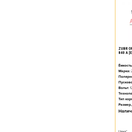
ZUBR O
840 А 
Ёмкость
Марка:
Полярно
Пусково
Вольт:
1
Техноло
Тип кор
Размер,
Налич
Цена*