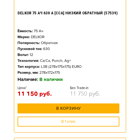
DELKOR 75 АЧ 630 А [CCA] НИЗКИЙ ОБРАТНЫЙ (57539)
Ёмкость:
75
Ач
Марка:
DELKOR
Полярность:
Обратная
Пусковой ток:
630
Вольт:
12
Технология:
Ca/Ca, Punch, Ag+
Тип корпуса:
L3B (278x175x175) EURO
Размер, мм:
278x172x175
Наличие:
В наличии
Цена*
Без Trade-in
11 150
руб.
11 750
руб.
В КОРЗИНУ
В 1 клик