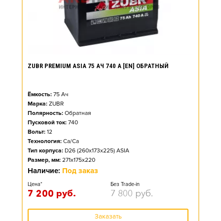
ZUBR PREMIUM ASIA 75 АЧ 740 А [EN] ОБРАТНЫЙ
Ёмкость:
75
Ач
Марка:
ZUBR
Полярность:
Обратная
Пусковой ток:
740
Вольт:
12
Технология:
Ca/Ca
Тип корпуса:
D26 (260x173x225) ASIA
Размер, мм:
271x175x220
Наличие:
Под заказ
Цена*
Без Trade-in
7 200
руб.
7 800
руб.
Заказать