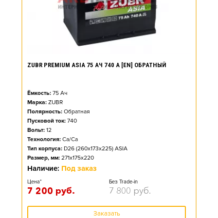
ZUBR PREMIUM ASIA 75 АЧ 740 А [EN] ОБРАТНЫЙ
Ёмкость:
75
Ач
Марка:
ZUBR
Полярность:
Обратная
Пусковой ток:
740
Вольт:
12
Технология:
Ca/Ca
Тип корпуса:
D26 (260x173x225) ASIA
Размер, мм:
271x175x220
Наличие:
Под заказ
Цена*
Без Trade-in
7 200
руб.
7 800
руб.
Заказать