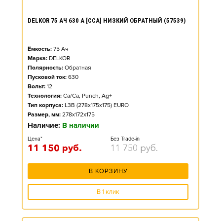
DELKOR 75 АЧ 630 А [CCA] НИЗКИЙ ОБРАТНЫЙ (57539)
Ёмкость:
75
Ач
Марка:
DELKOR
Полярность:
Обратная
Пусковой ток:
630
Вольт:
12
Технология:
Ca/Ca, Punch, Ag+
Тип корпуса:
L3B (278x175x175) EURO
Размер, мм:
278x172x175
Наличие:
В наличии
Цена*
Без Trade-in
11 150
руб.
11 750
руб.
В КОРЗИНУ
В 1 клик