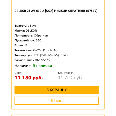
DELKOR 75 АЧ 630 А [CCA] НИЗКИЙ ОБРАТНЫЙ (57539)
Ёмкость:
75
Ач
Марка:
DELKOR
Полярность:
Обратная
Пусковой ток:
630
Вольт:
12
Технология:
Ca/Ca, Punch, Ag+
Тип корпуса:
L3B (278x175x175) EURO
Размер, мм:
278x172x175
Наличие:
В наличии
Цена*
Без Trade-in
11 150
руб.
11 750
руб.
В КОРЗИНУ
В 1 клик