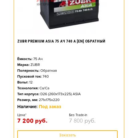
ZUBR PREMIUM ASIA 75 АЧ 740 А [EN] ОБРАТНЫЙ
Ёмкость:
75
Ач
Марка:
ZUBR
Полярность:
Обратная
Пусковой ток:
740
Вольт:
12
Технология:
Ca/Ca
Тип корпуса:
D26 (260x173x225) ASIA
Размер, мм:
271x175x220
Наличие:
Под заказ
Цена*
Без Trade-in
7 200
руб.
7 800
руб.
Заказать