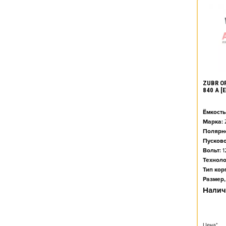
ZUBR O
840 А 
Ёмкость
Марка:
Полярно
Пусково
Вольт:
1
Техноло
Тип кор
Размер,
Налич
Цена*