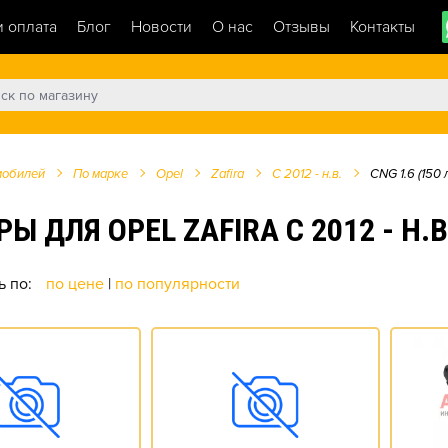
и оплата
Блог
Новости
О нас
Отзывы
Контакты
мобилей
По марке
Opel
Zafira
C 2012 - н.в.
CNG 1.6 (150 л
ЛЯ OPEL ZAFIRA C 2012 - Н.В. C
ь по:
по цене
|
по популярности