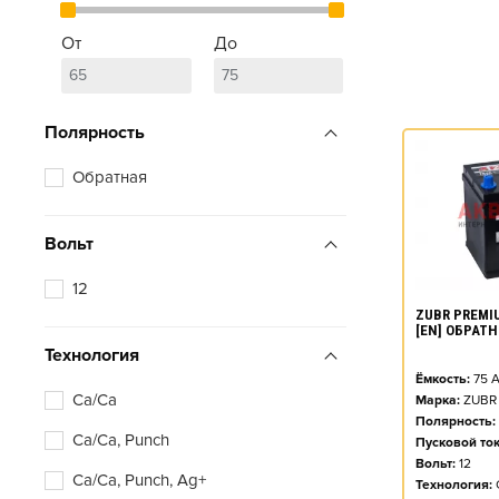
От
До
Полярность
Обратная
Вольт
12
ZUBR PREMIU
[EN] ОБРАТ
Технология
Ёмкость:
75
А
Ca/Ca
Марка:
ZUBR
Полярность:
Ca/Ca, Punch
Пусковой ток
Вольт:
12
Ca/Ca, Punch, Ag+
Технология: