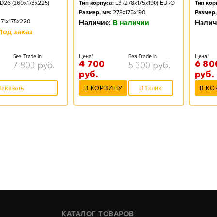
D26 (260x173x225)
Тип корпуса:
L3 (278x175x190) EURO
Тип кор
Размер, мм:
278x175x190
Размер,
271x175x220
Наличие:
В наличии
Налич
Под заказ
Без Trade-in
Цена*
Без Trade-in
Цена*
4 700
6 80
7 800
руб.
5 300
руб.
руб.
руб.
Заказать
В КОРЗИНУ
В 1 клик
В КО
КАТАЛОГ ТОВАРОВ