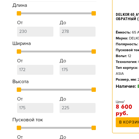
Длина
DELKOR 65 АЧ
ОБРАТНЫЙ (
От
До
Ёмкость:
65
А
Марка:
DELK
Ширина
Полярность:
Пусковой ток
Вольт:
12
От
До
Технология:
Тип корпуса:
ASIA
Размер, мм:
Высота
Наличие:
От
До
Цена*
8 600
руб.
Пусковой ток
В КОРЗИ
От
До