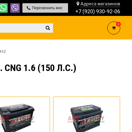
Адреса магазинов
Перезвонить мне
+7 (920) 930-92-06
0
.с.)
NG 1.6 (150 Л.С.)