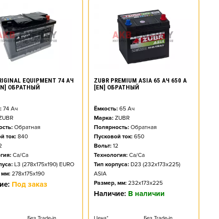
RIGINAL EQUIPMENT 74 АЧ
ZUBR PREMIUM ASIA 65 АЧ 650 А
[EN] ОБРАТНЫЙ
[EN] ОБРАТНЫЙ
:
74
Ач
Ёмкость:
65
Ач
ZUBR
Марка:
ZUBR
сть:
Обратная
Полярность:
Обратная
й ток:
840
Пусковой ток:
650
2
Вольт:
12
гия:
Ca/Ca
Технология:
Ca/Ca
пуса:
L3 (278x175x190) EURO
Тип корпуса:
D23 (232x173x225)
 мм:
278x175x190
ASIA
Размер, мм:
232x173x225
ие:
Под заказ
Наличие:
В наличии
Без Trade-in
Цена*
Без Trade-in