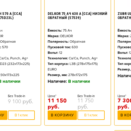
ZUBR UL
 570 А [CCA]
DELKOR 75 АЧ 630 А [CCA] НИЗКИЙ
ОБРАТ
75D23L)
ОБРАТНЫЙ (57539)
Ёмкость
ч
Ёмкость:
75
Ач
Марка:
OR
Марка:
DELKOR
Полярно
Обратная
Полярность:
Обратная
Пусково
:
570
Пусковой ток:
630
Вольт:
1
Вольт:
12
Техноло
Ca/Ca, Punch, Ag+
Технология:
Ca/Ca, Punch, Ag+
Тип кор
D23 (232x173x225)
Тип корпуса:
L3B (278x175x175)
Размер,
EURO
230x173x225
Размер, мм:
278x172x175
Налич
В наличии
Наличие:
В наличии
Цена*
Без Trade-in
Цена*
Без Trade-in
7 30
11 150
11 750
9 100
руб.
руб.
руб.
руб.
В КО
НУ
В 1 клик
В КОРЗИНУ
В 1 клик