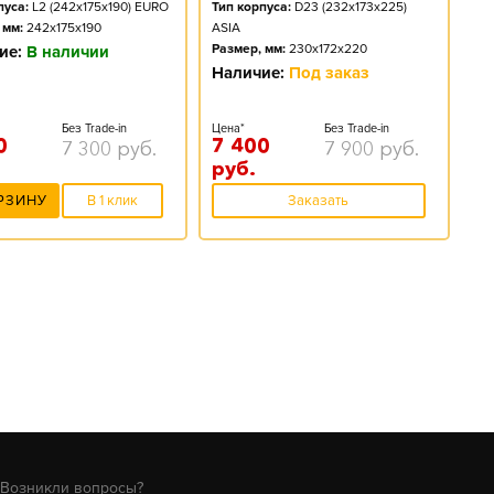
пуса:
L2 (242x175x190) EURO
Тип корпуса:
D23 (232x173x225)
 мм:
242x175x190
ASIA
Размер, мм:
230x172x220
ие:
В наличии
Наличие:
Под заказ
Без Trade-in
Цена*
Без Trade-in
0
7 400
7 300
руб.
7 900
руб.
руб.
РЗИНУ
В 1 клик
Заказать
Возникли вопросы?