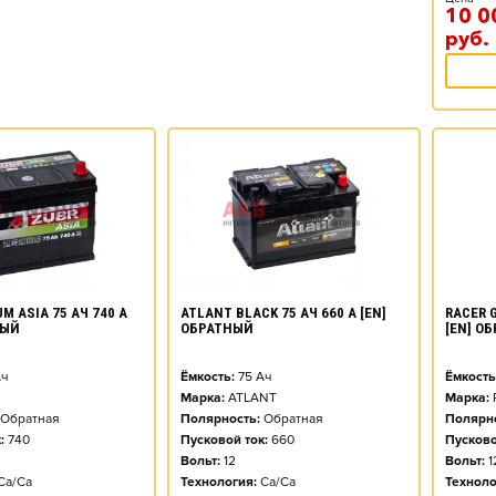
10 0
руб.
M ASIA 75 АЧ 740 А
ATLANT BLACK 75 АЧ 660 А [EN]
RACER G
НЫЙ
ОБРАТНЫЙ
[EN] О
ч
Ёмкость:
75
Ач
Ёмкость
Марка:
ATLANT
Марка:
Обратная
Полярность:
Обратная
Полярно
:
740
Пусковой ток:
660
Пусково
Вольт:
12
Вольт:
1
Ca/Ca
Технология:
Ca/Ca
Техноло