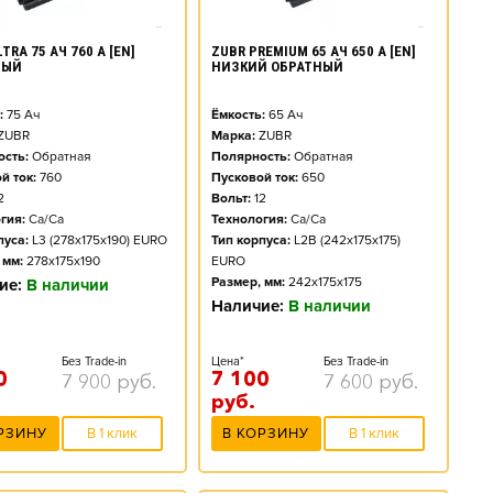
TRA 75 АЧ 760 А [EN]
ZUBR PREMIUM 65 АЧ 650 А [EN]
НЫЙ
НИЗКИЙ ОБРАТНЫЙ
:
75
Ач
Ёмкость:
65
Ач
ZUBR
Марка:
ZUBR
сть:
Обратная
Полярность:
Обратная
й ток:
760
Пусковой ток:
650
2
Вольт:
12
гия:
Ca/Ca
Технология:
Ca/Ca
пуса:
L3 (278x175x190) EURO
Тип корпуса:
L2B (242x175x175)
 мм:
278x175x190
EURO
Размер, мм:
242x175x175
ие:
В наличии
Наличие:
В наличии
Без Trade-in
Цена*
Без Trade-in
0
7 100
7 900
руб.
7 600
руб.
руб.
РЗИНУ
В 1 клик
В КОРЗИНУ
В 1 клик