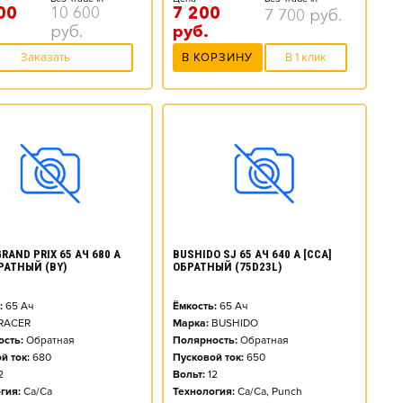
00
10 600
7 200
7 700
руб.
руб.
руб.
Заказать
В КОРЗИНУ
В 1 клик
RAND PRIX 65 АЧ 680 А
BUSHIDO SJ 65 АЧ 640 А [CCA]
БРАТНЫЙ (BY)
ОБРАТНЫЙ (75D23L)
:
65
Ач
Ёмкость:
65
Ач
RACER
Марка:
BUSHIDO
сть:
Обратная
Полярность:
Обратная
й ток:
680
Пусковой ток:
650
2
Вольт:
12
гия:
Ca/Ca
Технология:
Ca/Ca, Punch