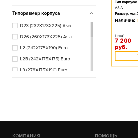
Тип корпуса:
ASIA
Типоразмер корпуса
Размер, мм:
Наличие:
D23 (232X173X225) Asia
D26 (260X173X225) Asia
Цена*
7 200
руб.
L2 (242X175X190) Euro
L2B (242X175X175) Euro
L3 (278X175X190) Euro
L3B (278X175X175) Euro
КОМПАНИЯ
ПОМОЩЬ