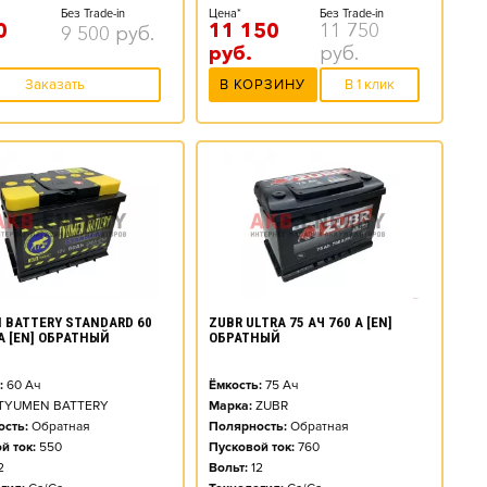
Без Trade-in
Цена*
Без Trade-in
0
11 150
11 750
9 500
руб.
руб.
руб.
Заказать
В КОРЗИНУ
В 1 клик
 BATTERY STANDARD 60
ZUBR ULTRA 75 АЧ 760 А [EN]
 А [EN] ОБРАТНЫЙ
ОБРАТНЫЙ
:
60
Ач
Ёмкость:
75
Ач
TYUMEN BATTERY
Марка:
ZUBR
сть:
Обратная
Полярность:
Обратная
й ток:
550
Пусковой ток:
760
2
Вольт:
12