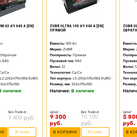
M 63 АЧ 640 А [EN]
ZUBR ULTRA 100 АЧ 940 А [EN]
ZUBR UL
ПРЯМОЙ
ОБРАТ
ч
Ёмкость:
100
Ач
Ёмкость
Марка:
ZUBR
Марка:
Обратная
Полярность:
Прямая
Полярно
:
640
Пусковой ток:
940
Пусково
Вольт:
12
Вольт:
1
Ca/Ca
Технология:
Ca/Ca
Техноло
L2 (242x175x190) EURO
Тип корпуса:
L5 (353x175x190) EURO
Тип кор
242x175x190
Размер, мм:
353x175x190
Размер,
В наличии
Наличие:
В наличии
Налич
Без Trade-in
Цена*
Без Trade-in
Цена*
9 300
10 100
5 80
7 400
руб.
руб.
руб.
руб.
НУ
В 1 клик
В КОРЗИНУ
В 1 клик
В КО