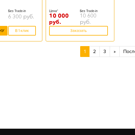
Без Trade-in
Цена*
Без Trade-in
10 000
10 600
6 300
руб.
руб.
руб.
НУ
В 1 клик
Заказать
1
2
3
»
Посл