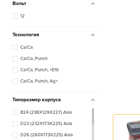
Вольт
12
Технология
Ca/Ca
Ca/Ca, Punch
Ca/Ca, Punch, +Efb
Ca/Ca, Punch, Ag+
Типоразмер корпуса
B24 (238X129X227) Asia
D23 (232X173X225) Asia
D26 (260X173X225) Asia