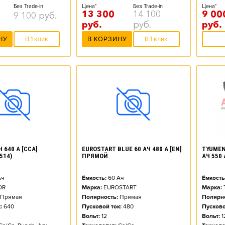
Цена*
Без Trade-in
Цена*
Без Trade-in
13 300
14 100
9 00
9 100
руб.
руб.
руб.
руб.
В КОРЗИНУ
В 1 клик
НУ
В 1 клик
TYUMEN
 640 А [CCA]
EUROSTART BLUE 60 АЧ 480 А [EN]
АЧ 550
514)
ПРЯМОЙ
Ёмкость
ч
Ёмкость:
60
Ач
Марка:
OR
Марка:
EUROSTART
Полярно
Прямая
Полярность:
Прямая
Пусково
:
640
Пусковой ток:
480
Вольт:
1
Вольт:
12