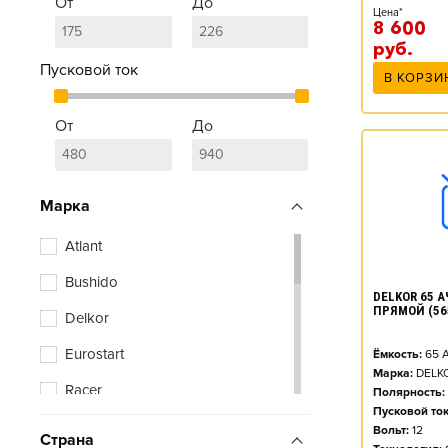
От
До
Цена*
8 600
руб.
Пусковой ток
В КОРЗИ
От
До
Марка
Atlant
Bushido
DELKOR 65 АЧ
ПРЯМОЙ (56
Delkor
Eurostart
Ёмкость:
65
А
Марка:
DELK
Racer
Полярность:
Пусковой ток
Tyumen Battery
Вольт:
12
Страна