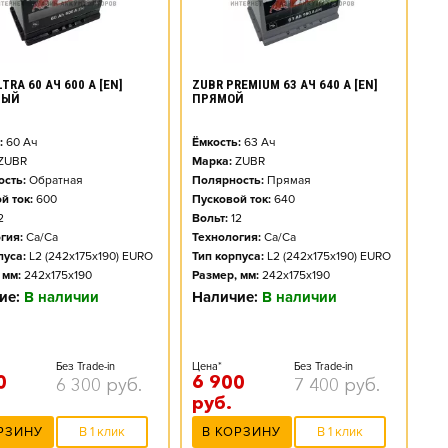
TRA 60 АЧ 600 А [EN]
ZUBR PREMIUM 63 АЧ 640 А [EN]
НЫЙ
ПРЯМОЙ
:
60
Ач
Ёмкость:
63
Ач
ZUBR
Марка:
ZUBR
сть:
Обратная
Полярность:
Прямая
й ток:
600
Пусковой ток:
640
2
Вольт:
12
гия:
Ca/Ca
Технология:
Ca/Ca
пуса:
L2 (242x175x190) EURO
Тип корпуса:
L2 (242x175x190) EURO
 мм:
242x175x190
Размер, мм:
242x175x190
ие:
В наличии
Наличие:
В наличии
Без Trade-in
Цена*
Без Trade-in
0
6 900
6 300
руб.
7 400
руб.
руб.
РЗИНУ
В 1 клик
В КОРЗИНУ
В 1 клик