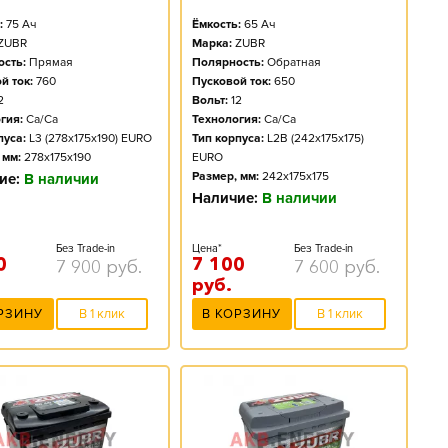
:
75
Ач
Ёмкость:
65
Ач
ZUBR
Марка:
ZUBR
сть:
Прямая
Полярность:
Обратная
й ток:
760
Пусковой ток:
650
2
Вольт:
12
гия:
Ca/Ca
Технология:
Ca/Ca
пуса:
L3 (278x175x190) EURO
Тип корпуса:
L2B (242x175x175)
 мм:
278x175x190
EURO
Размер, мм:
242x175x175
ие:
В наличии
Наличие:
В наличии
Без Trade-in
Цена*
Без Trade-in
0
7 100
7 900
руб.
7 600
руб.
руб.
РЗИНУ
В 1 клик
В КОРЗИНУ
В 1 клик