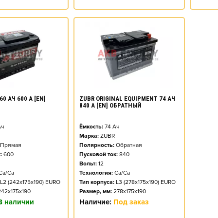
60 АЧ 600 А [EN]
ZUBR ORIGINAL EQUIPMENT 74 АЧ
840 А [EN] ОБРАТНЫЙ
ч
Ёмкость:
74
Ач
Марка:
ZUBR
Прямая
Полярность:
Обратная
:
600
Пусковой ток:
840
Вольт:
12
Ca/Ca
Технология:
Ca/Ca
L2 (242x175x190) EURO
Тип корпуса:
L3 (278x175x190) EURO
242x175x190
Размер, мм:
278x175x190
В наличии
Наличие:
Под заказ