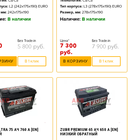
гия:
Ca/Ca
Технология:
Ca/Ca
пуса:
L2 (242x175x190) EURO
Тип корпуса:
L3 (278x175x190) EURO
 мм:
242x175x190
Размер, мм:
278x175x190
ие:
В наличии
Наличие:
В наличии
Без Trade-in
Цена*
Без Trade-in
0
7 300
5 800
руб.
7 900
руб.
руб.
РЗИНУ
В 1 клик
В КОРЗИНУ
В 1 клик
TRA 75 АЧ 760 А [EN]
ZUBR PREMIUM 65 АЧ 650 А [EN]
Й
НИЗКИЙ ОБРАТНЫЙ