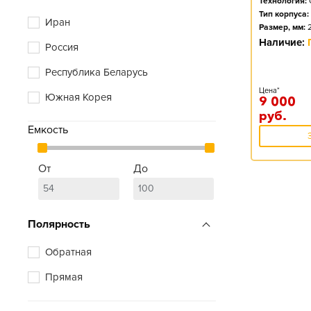
Технология:
Vivat
Тип корпуса:
Иран
Размер, мм:
Xtreme
Наличие:
Россия
Zubr
Республика Беларусь
Цена*
Южная Корея
9 000
руб.
Емкость
От
До
Полярность
Обратная
Прямая