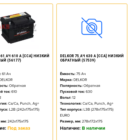
61 АЧ 610 А [CCA] НИЗКИЙ
DELKOR 75 АЧ 630 А [CCA] НИЗКИЙ
ЫЙ (56177)
ОБРАТНЫЙ (57539)
:
61
Ач
Ёмкость:
75
Ач
DELKOR
Марка:
DELKOR
сть:
Обратная
Полярность:
Обратная
й ток:
610
Пусковой ток:
630
2
Вольт:
12
гия:
Ca/Ca, Punch, Ag+
Технология:
Ca/Ca, Punch, Ag+
пуса:
L2B (242x175x175)
Тип корпуса:
L3B (278x175x175)
EURO
 мм:
242x175x175
Размер, мм:
278x172x175
ие:
Под заказ
Наличие:
В наличии