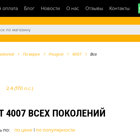
и оплата
Блог
Новости
О нас
Отзывы
Контакты
мобилей
По марке
Peugeot
4007
Все
2.4 (170 л.с.)
 4007 ВСЕХ ПОКОЛЕНИЙ
ь по:
по цене
|
по популярности