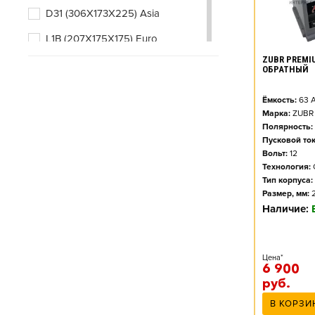
D31 (306X173X225) Asia
L1B (207X175X175) Euro
ZUBR PREMIU
L2 (242X175X190) Euro
ОБРАТНЫЙ
L2B (242X175X175) Euro
Ёмкость:
63
А
L3 (278X175X190) Euro
Марка:
ZUBR
Полярность:
L3B (278X175X175) Euro
Пусковой ток
Вольт:
12
L5 (353X175X190) Euro
Технология:
Тип корпуса:
Размер, мм:
Наличие:
Цена*
6 900
руб.
В КОРЗИ