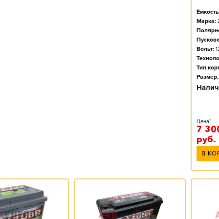
Ёмкость
Марка:
Полярно
Пусково
Вольт:
1
Техноло
Тип кор
Размер,
Налич
Цена*
7 30
руб.
В КО