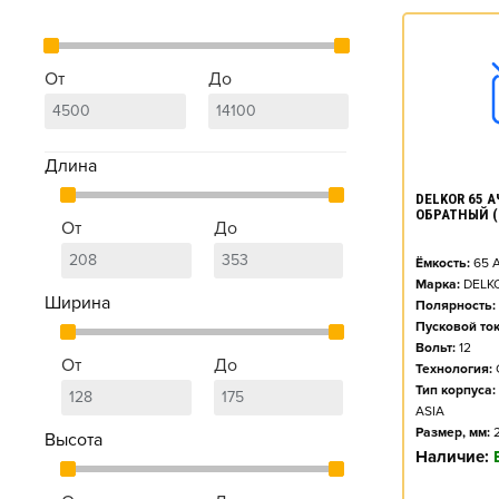
От
До
Длина
DELKOR 65 АЧ
ОБРАТНЫЙ (
От
До
Ёмкость:
65
А
Марка:
DELK
Ширина
Полярность:
Пусковой ток
Вольт:
12
От
До
Технология:
Тип корпуса:
ASIA
Размер, мм:
Высота
Наличие: