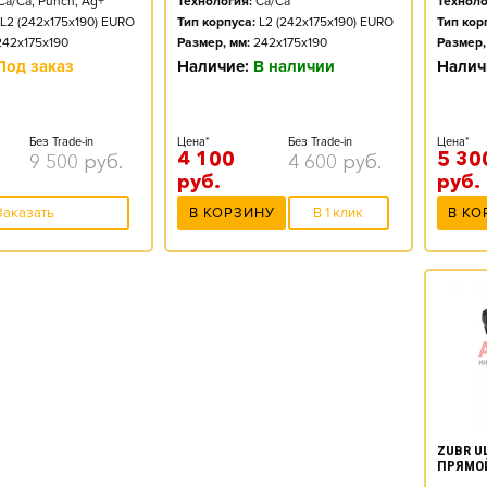
Техноло
Ca/Ca, Punch, Ag+
Технология:
Ca/Ca
Тип кор
L2 (242x175x190) EURO
Тип корпуса:
L2 (242x175x190) EURO
Размер,
242x175x190
Размер, мм:
242x175x190
Налич
Под заказ
Наличие:
В наличии
Цена*
Без Trade-in
Цена*
Без Trade-in
5 30
4 100
9 500
руб.
4 600
руб.
руб.
руб.
В КО
Заказать
В КОРЗИНУ
В 1 клик
ZUBR UL
ПРЯМО