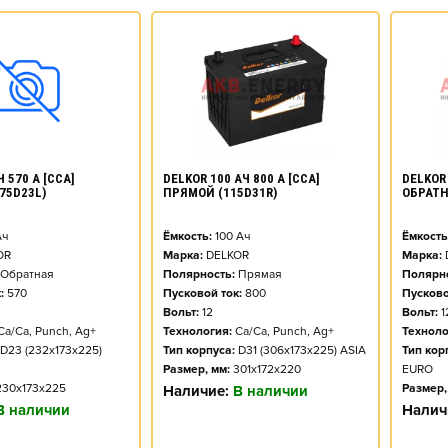
DELKOR 100 АЧ 800 А [CCA]
DELKOR 
 570 А [CCA]
ПРЯМОЙ (115D31R)
ОБРАТН
75D23L)
Ёмкость:
100
Ач
Ёмкость
ч
Марка:
DELKOR
Марка:
OR
Полярность:
Прямая
Полярно
Обратная
Пусковой ток:
800
Пусково
:
570
Вольт:
12
Вольт:
1
Технология:
Ca/Ca, Punch, Ag+
Техноло
Ca/Ca, Punch, Ag+
Тип корпуса:
D31 (306x173x225) ASIA
Тип кор
D23 (232x173x225)
Размер, мм:
301x172x220
EURO
Размер,
230x173x225
Наличие:
В наличии
Налич
В наличии