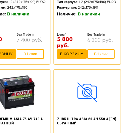
пуса:
L2 (242x175x190) EURO
Тип корпуса:
L2 (242x175x190) EURO
 мм:
242x175x190
Размер, мм:
242x175x190
ие:
В наличии
Наличие:
В наличии
Без Trade-in
Цена*
Без Trade-in
0
5 800
7 400
руб.
6 300
руб.
руб.
РЗИНУ
В 1 клик
В КОРЗИНУ
В 1 клик
EMIUM ASIA 75 АЧ 740 А
ZUBR ULTRA ASIA 60 АЧ 550 А [EN]
БРАТНЫЙ
ОБРАТНЫЙ