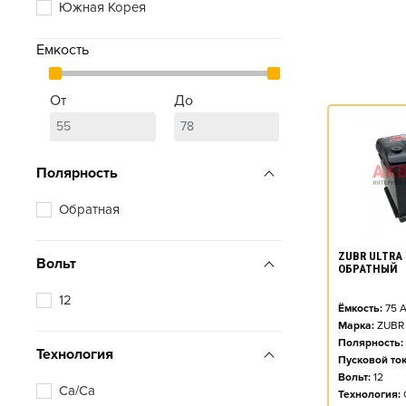
Южная Корея
Емкость
От
До
Полярность
Обратная
ZUBR ULTRA 
Вольт
ОБРАТНЫЙ
12
Ёмкость:
75
А
Марка:
ZUBR
Полярность:
Технология
Пусковой ток
Вольт:
12
Ca/Ca
Технология: