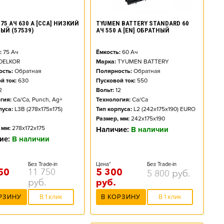
TYUMEN BATTERY STANDARD 60
75 АЧ 630 А [CCA] НИЗКИЙ
АЧ 550 А [EN] ОБРАТНЫЙ
ЫЙ (57539)
Ёмкость:
60
Ач
:
75
Ач
Марка:
TYUMEN BATTERY
DELKOR
Полярность:
Обратная
сть:
Обратная
Пусковой ток:
550
й ток:
630
Вольт:
12
2
Технология:
Ca/Ca
гия:
Ca/Ca, Punch, Ag+
Тип корпуса:
L2 (242x175x190) EURO
пуса:
L3B (278x175x175)
Размер, мм:
242x175x190
 мм:
278x172x175
Наличие:
В наличии
ие:
В наличии
Цена*
Без Trade-in
Без Trade-in
5 300
50
11 750
5 800
руб.
руб.
руб.
В КОРЗИНУ
В 1 клик
РЗИНУ
В 1 клик