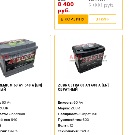
8 400
9 000
руб.
руб.
В КОРЗИНУ
В 1 клик
EMIUM 63 АЧ 640 А [EN]
ZUBR ULTRA 60 АЧ 600 А [EN]
НЫЙ
ОБРАТНЫЙ
:
63
Ач
Ёмкость:
60
Ач
ZUBR
Марка:
ZUBR
сть:
Обратная
Полярность:
Обратная
й ток:
640
Пусковой ток:
600
2
Вольт:
12
гия:
Ca/Ca
Технология:
Ca/Ca