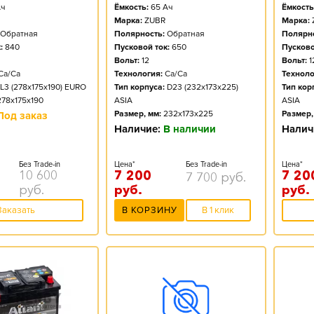
ч
Ёмкость:
65
Ач
Ёмкость
Марка:
ZUBR
Марка:
Обратная
Полярность:
Обратная
Полярно
:
840
Пусковой ток:
650
Пусково
Вольт:
12
Вольт:
1
Ca/Ca
Технология:
Ca/Ca
Техноло
L3 (278x175x190) EURO
Тип корпуса:
D23 (232x173x225)
Тип кор
278x175x190
ASIA
ASIA
Размер, мм:
232x173x225
Размер,
Под заказ
Наличие:
В наличии
Налич
Без Trade-in
Цена*
Без Trade-in
Цена*
10 600
7 200
7 20
7 700
руб.
руб.
руб.
руб.
Заказать
В КОРЗИНУ
В 1 клик