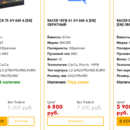
K 75 АЧ 660 А [EN]
RACER +EFB 61 АЧ 660 А [EN]
RACER G
ОБРАТНЫЙ
[EN] О
ч
Ёмкость:
61
Ач
Ёмкость
NT
Марка:
RACER
Марка:
Обратная
Полярность:
Обратная
Полярно
:
660
Пусковой ток:
660
Пусково
Вольт:
12
Вольт:
1
Ca/Ca
Технология:
Ca/Ca, Punch, +EFB
Техноло
L3 (278x175x190) EURO
Тип корпуса:
L2 (242x175x190) EURO
Тип кор
278x175x190
Размер, мм:
242x175x190
Размер,
В наличии
Наличие:
Под заказ
Налич
Без Trade-in
Цена*
Без Trade-in
Цена*
6 800
5 90
5 300
руб.
7 300
руб.
руб.
руб.
НУ
В 1 клик
Заказать
В КО