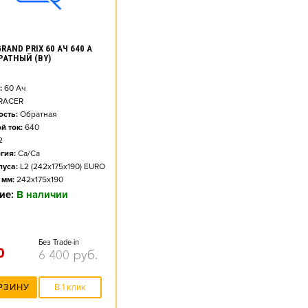
RAND PRIX 60 АЧ 640 А
БРАТНЫЙ (BY)
:
60
Ач
RACER
сть:
Обратная
й ток:
640
2
гия:
Ca/Ca
пуса:
L2 (242x175x190) EURO
 мм:
242x175x190
ие:
В наличии
Без Trade-in
0
6 400
руб.
РЗИНУ
В 1 клик