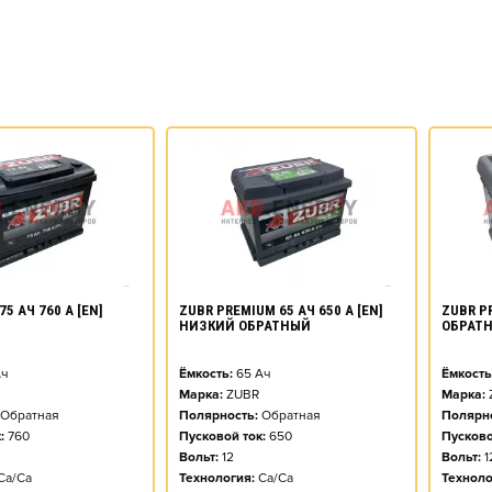
75 АЧ 760 А [EN]
ZUBR PREMIUM 65 АЧ 650 А [EN]
ZUBR PR
НИЗКИЙ ОБРАТНЫЙ
ОБРАТ
ч
Ёмкость:
65
Ач
Ёмкость
Марка:
ZUBR
Марка:
Обратная
Полярность:
Обратная
Полярно
:
760
Пусковой ток:
650
Пусково
Вольт:
12
Вольт:
1
Ca/Ca
Технология:
Ca/Ca
Техноло