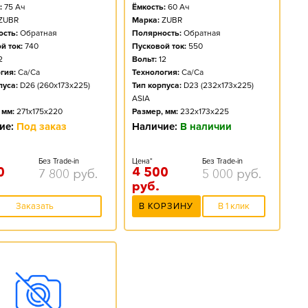
:
75
Ач
Ёмкость:
60
Ач
ZUBR
Марка:
ZUBR
сть:
Обратная
Полярность:
Обратная
й ток:
740
Пусковой ток:
550
2
Вольт:
12
гия:
Ca/Ca
Технология:
Ca/Ca
пуса:
D26 (260x173x225)
Тип корпуса:
D23 (232x173x225)
ASIA
 мм:
271x175x220
Размер, мм:
232x173x225
ие:
Под заказ
Наличие:
В наличии
Без Trade-in
Цена*
Без Trade-in
0
4 500
7 800
руб.
5 000
руб.
руб.
Заказать
В КОРЗИНУ
В 1 клик