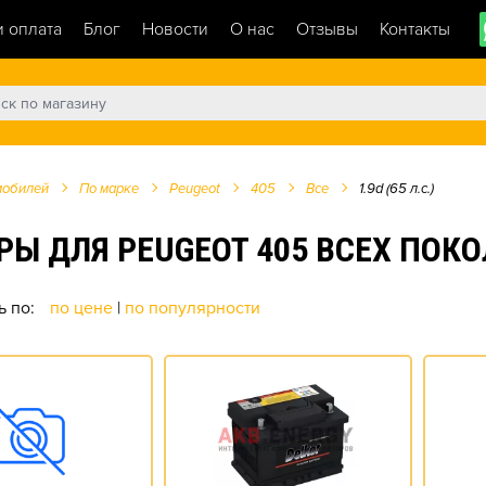
и оплата
Блог
Новости
О нас
Отзывы
Контакты
мобилей
По марке
Peugeot
405
Все
1.9d (65 л.с.)
ДЛЯ PEUGEOT 405 ВСЕХ ПОКОЛЕ
ь по:
по цене
|
по популярности