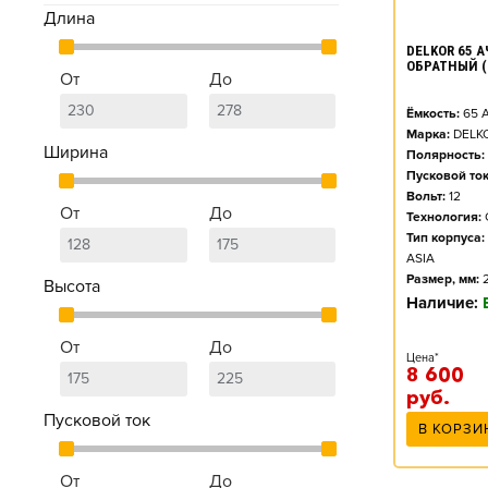
Длина
DELKOR 65 АЧ
ОБРАТНЫЙ (
От
До
Ёмкость:
65
А
Марка:
DELK
Ширина
Полярность:
Пусковой ток
Вольт:
12
От
До
Технология:
Тип корпуса:
ASIA
Размер, мм:
Высота
Наличие:
От
До
Цена*
8 600
руб.
Пусковой ток
В КОРЗИ
От
До