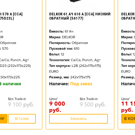
DELKOR 61 АЧ 610 А [CCA] НИЗКИЙ
 570 А [CCA]
DELKOR 
ОБРАТНЫЙ (56177)
75D23L)
ОБРАТН
Ёмкость:
61
Ач
ч
Ёмкость
Марка:
DELKOR
OR
Марка:
Полярность:
Обратная
Обратная
Полярно
Пусковой ток:
610
:
570
Пусково
Вольт:
12
Вольт:
1
Технология:
Ca/Ca, Punch, Ag+
Ca/Ca, Punch, Ag+
Техноло
Тип корпуса:
L2B (242x175x175)
D23 (232x173x225)
Тип кор
EURO
EURO
Размер, мм:
242x175x175
230x173x225
Размер,
Наличие:
Под заказ
В наличии
Налич
Цена*
Без Trade-in
Без Trade-in
Цена*
9 000
11 1
9 500
руб.
9 100
руб.
руб.
руб.
Заказать
НУ
В 1 клик
В КО