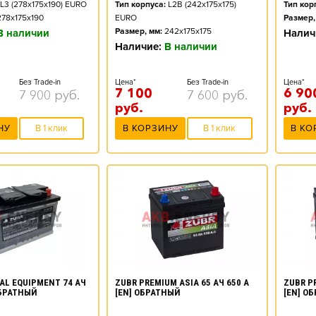
L3 (278x175x190) EURO
Тип корпуса:
L2B (242x175x175)
Тип кор
278x175x190
EURO
Размер,
Размер, мм:
242x175x175
В наличии
Налич
Наличие:
В наличии
Без Trade-in
Цена*
Без Trade-in
Цена*
7 100
6 90
7 900
руб.
7 600
руб.
руб.
руб.
НУ
В 1 клик
В КОРЗИНУ
В 1 клик
В КО
AL EQUIPMENT 74 АЧ
ZUBR PREMIUM ASIA 65 АЧ 650 А
ZUBR PR
ОБРАТНЫЙ
[EN] ОБРАТНЫЙ
[EN] О