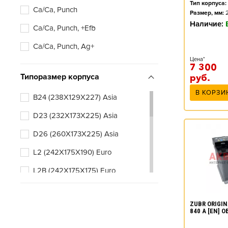
Тип корпуса:
Ca/Ca, Punch
Размер, мм:
Наличие:
Ca/Ca, Punch, +Efb
Ca/Ca, Punch, Ag+
Цена*
7 300
Типоразмер корпуса
руб.
В КОРЗИ
B24 (238X129X227) Asia
D23 (232X173X225) Asia
D26 (260X173X225) Asia
L2 (242X175X190) Euro
L2B (242X175X175) Euro
L3 (278X175X190) Euro
ZUBR ORIGIN
L3B (278X175X175) Euro
840 А [EN] 