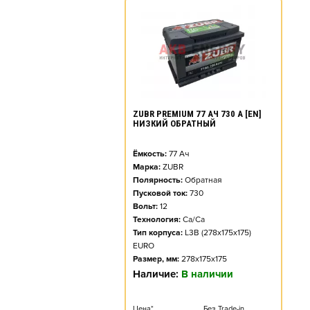
ZUBR PREMIUM 77 АЧ 730 А [EN]
НИЗКИЙ ОБРАТНЫЙ
Ёмкость:
77
Ач
Марка:
ZUBR
Полярность:
Обратная
Пусковой ток:
730
Вольт:
12
Технология:
Ca/Ca
Тип корпуса:
L3B (278x175x175)
EURO
Размер, мм:
278x175x175
Наличие:
В наличии
Цена*
Без Trade-in