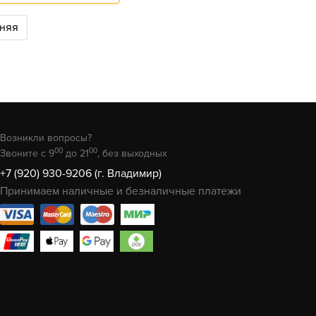
няя
Возникли вопросы?
00
00
Звоните с 9
до 21
, без выходных
+7 (920) 930-9206 (г. Владимир)
Принимаем наличные и безналичные платежи