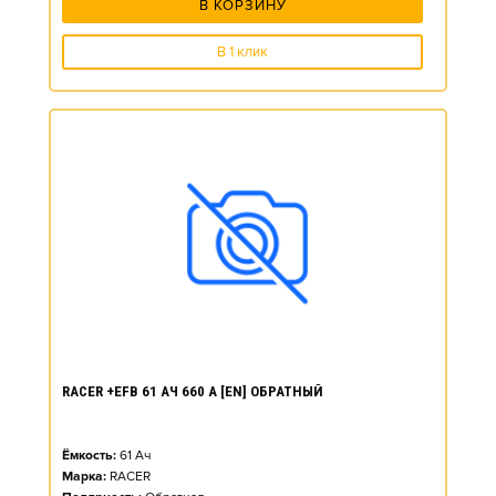
В КОРЗИНУ
В 1 клик
RACER +EFB 61 АЧ 660 А [EN] ОБРАТНЫЙ
Ёмкость:
61
Ач
Марка:
RACER