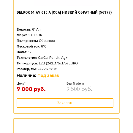
DELKOR 61 АЧ 610 А [CCA] НИЗКИЙ ОБРАТНЫЙ (56177)
Ёмкость:
61
Ач
Марка:
DELKOR
Полярность:
Обратная
Пусковой ток:
610
Вольт:
12
Технология:
Ca/Ca, Punch, Ag+
Тип корпуса:
L2B (242x175x175) EURO
Размер, мм:
242x175x175
Наличие:
Под заказ
Цена*
Без Trade-in
9 000
руб.
9 500
руб.
Заказать