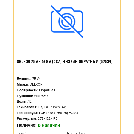
DELKOR 75 АЧ 630 А [CCA] НИЗКИЙ ОБРАТНЫЙ (57539)
Ёмкость:
75
Ач
Марка:
DELKOR
Полярность:
Обратная
Пусковой ток:
630
Вольт:
12
Технология:
Ca/Ca, Punch, Ag+
Тип корпуса:
L3B (278x175x175) EURO
Размер, мм:
278x172x175
Наличие:
В наличии
Цена*
Без Trade-in