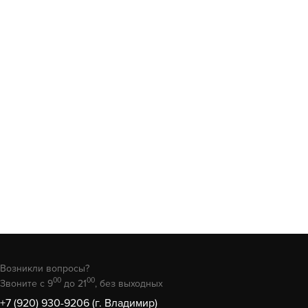
Возникли вопросы?
00
00
Звоните с 9
до 21
, без выходных
+7 (920) 930-9206 (г. Владимир)