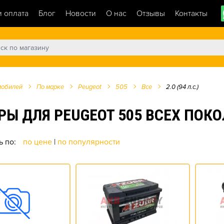
и оплата
Блог
Новости
О нас
Отзывы
Контакты
мобилей
По марке
Peugeot
505
Все
2.0 (94 л.с.)
ДЛЯ PEUGEOT 505 ВСЕХ ПОКОЛЕ
ь по:
по цене
|
по популярности