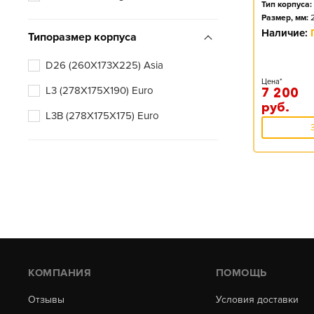
Тип корпуса:
Размер, мм:
Наличие:
Типоразмер корпуса
D26 (260X173X225) Asia
Цена*
L3 (278X175X190) Euro
7 200
руб.
L3B (278X175X175) Euro
КОМПАНИЯ
ПОМОЩЬ
Отзывы
Условия доставки