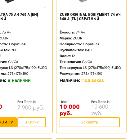
TRA 75 АЧ 760 А [EN]
ZUBR ORIGINAL EQUIPMENT 74 АЧ
НЫЙ
840 А [EN] ОБРАТНЫЙ
:
75
Ач
Ёмкость:
74
Ач
ZUBR
Марка:
ZUBR
сть:
Обратная
Полярность:
Обратная
й ток:
760
Пусковой ток:
840
2
Вольт:
12
гия:
Ca/Ca
Технология:
Ca/Ca
пуса:
L3 (278x175x190) EURO
Тип корпуса:
L3 (278x175x190) EURO
 мм:
278x175x190
Размер, мм:
278x175x190
ие:
В наличии
Наличие:
Под заказ
Без Trade-in
Цена*
Без Trade-in
0
10 000
10 600
7 900
руб.
руб.
руб.
РЗИНУ
В 1 клик
Заказать