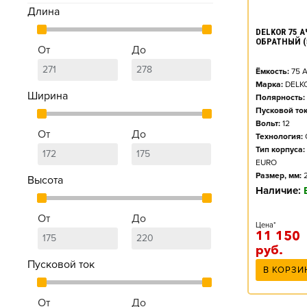
Длина
DELKOR 75 А
ОБРАТНЫЙ (
От
До
Ёмкость:
75
А
Марка:
DELK
Ширина
Полярность:
Пусковой ток
Вольт:
12
От
До
Технология:
Тип корпуса:
EURO
Размер, мм:
Высота
Наличие:
От
До
Цена*
11 150
руб.
Пусковой ток
В КОРЗИ
От
До