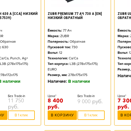
ZUBR PREMIUM 77 АЧ 730 А [EN]
ZUBR UL
Ч 630 А [CCA] НИЗКИЙ
НИЗКИЙ ОБРАТНЫЙ
ОБРАТ
57539)
Ёмкость:
77
Ач
Ёмкость
ч
Марка:
ZUBR
Марка:
OR
Полярность:
Обратная
Полярно
Обратная
Пусковой ток:
730
Пусково
:
630
Вольт:
12
Вольт:
1
Технология:
Ca/Ca
Техноло
Ca/Ca, Punch, Ag+
Тип корпуса:
L3B (278x175x175)
Тип кор
L3B (278x175x175)
EURO
Размер,
Размер, мм:
278x175x175
278x172x175
Налич
Наличие:
В наличии
В наличии
Цена*
Без Trade-in
Цена*
Без Trade-in
8 400
7 30
11 750
9 000
руб.
руб.
руб.
руб.
В КОРЗИНУ
В 1 клик
В КО
НУ
В 1 клик