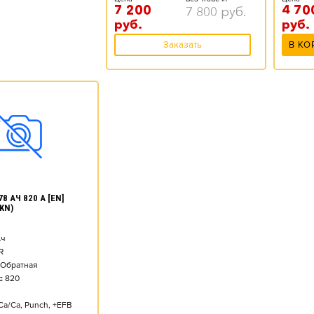
7 200
4 70
7 800
руб.
руб.
руб.
Заказать
В КО
8 АЧ 820 А [EN]
KN)
ч
R
Обратная
:
820
Ca/Ca, Punch, +EFB