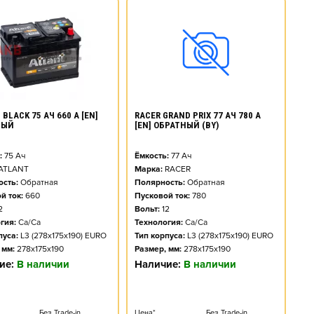
BLACK 75 АЧ 660 А [EN]
RACER GRAND PRIX 77 АЧ 780 А
НЫЙ
[EN] ОБРАТНЫЙ (BY)
:
75
Ач
Ёмкость:
77
Ач
ATLANT
Марка:
RACER
сть:
Обратная
Полярность:
Обратная
й ток:
660
Пусковой ток:
780
2
Вольт:
12
гия:
Ca/Ca
Технология:
Ca/Ca
пуса:
L3 (278x175x190) EURO
Тип корпуса:
L3 (278x175x190) EURO
 мм:
278x175x190
Размер, мм:
278x175x190
ие:
В наличии
Наличие:
В наличии
Без Trade-in
Цена*
Без Trade-in