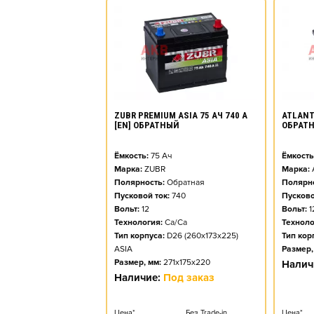
ZUBR PREMIUM ASIA 75 АЧ 740 А
ATLANT 
[EN] ОБРАТНЫЙ
ОБРАТ
Ёмкость:
75
Ач
Ёмкость
Марка:
ZUBR
Марка:
Полярность:
Обратная
Полярно
Пусковой ток:
740
Пусково
Вольт:
12
Вольт:
1
Технология:
Ca/Ca
Техноло
Тип корпуса:
D26 (260x173x225)
Тип кор
ASIA
Размер,
Размер, мм:
271x175x220
Налич
Наличие:
Под заказ
Цена*
Без Trade-in
Цена*