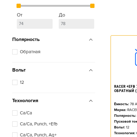
От
До
Полярность
Обратная
Вольт
12
RACER +EFB 7
ОБРАТНЫЙ (
Технология
Ёмкость:
78
А
Марка:
RACE
Ca/Ca
Полярность:
Пусковой ток
Ca/Ca, Punch, +Efb
Вольт:
12
Технология:
Ca/Ca, Punch, Ag+