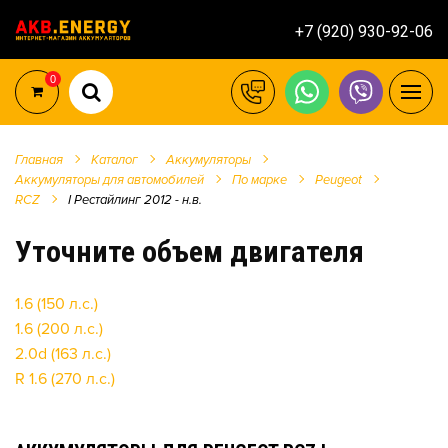
+7 (920) 930-92-06
0
Главная
Каталог
Аккумуляторы
Аккумуляторы для автомобилей
По марке
Peugeot
RCZ
I Рестайлинг 2012 - н.в.
Уточните объем двигателя
1.6 (150 л.с.)
1.6 (200 л.с.)
2.0d (163 л.с.)
R 1.6 (270 л.с.)