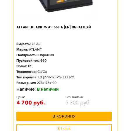
ATLANT BLACK 75 АЧ 660 А [EN] ОБРАТНЫЙ
Ёмкость:
75
Ач
Марка:
ATLANT
Полярность:
Обратная
Пусковой ток:
660
Вольт:
12
Технология:
Ca/Ca
Тип корпуса:
L3 (278x175x190) EURO
Размер, мм:
278x175x190
Наличие:
В наличии
Цена*
Без Trade-in
4 700
руб.
5 300
руб.
В КОРЗИНУ
В 1 клик