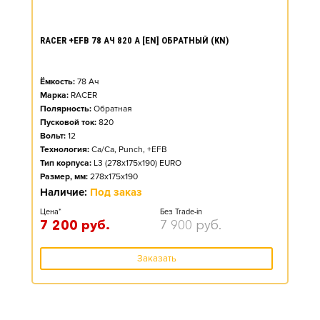
RACER +EFB 78 АЧ 820 А [EN] ОБРАТНЫЙ (KN)
Ёмкость:
78
Ач
Марка:
RACER
Полярность:
Обратная
Пусковой ток:
820
Вольт:
12
Технология:
Ca/Ca, Punch, +EFB
Тип корпуса:
L3 (278x175x190) EURO
Размер, мм:
278x175x190
Наличие:
Под заказ
Цена*
Без Trade-in
7 200
руб.
7 900
руб.
Заказать