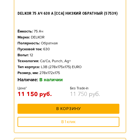
DELKOR 75 АЧ 630 А [CCA] НИЗКИЙ ОБРАТНЫЙ (57539)
Ёмкость:
75
Ач
Марка:
DELKOR
Полярность:
Обратная
Пусковой ток:
630
Вольт:
12
Технология:
Ca/Ca, Punch, Ag+
Тип корпуса:
L3B (278x175x175) EURO
Размер, мм:
278x172x175
Наличие:
В наличии
Цена*
Без Trade-in
11 150
руб.
11 750
руб.
В КОРЗИНУ
В 1 клик