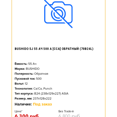
BUSHIDO SJ 55 АЧ 500 А [CCA] ОБРАТНЫЙ (70B24L)
Ёмкость:
55
Ач
Марка:
BUSHIDO
Полярность:
Обратная
Пусковой ток:
500
Вольт:
12
Технология:
Ca/Ca, Punch
Тип корпуса:
B24 (238x129x227) ASIA
Размер, мм:
237x128x222
Наличие:
Под заказ
Цена*
Без Trade-in
6 300
руб.
6 800
руб.