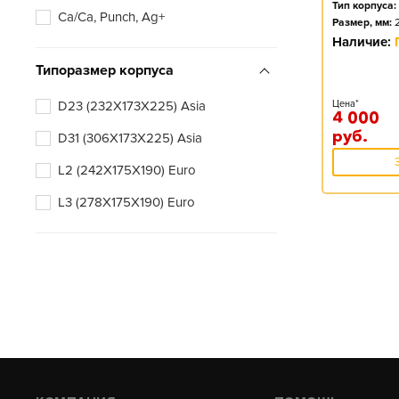
Тип корпуса:
Ca/Ca, Punch, Ag+
Размер, мм:
Наличие:
Типоразмер корпуса
D23 (232X173X225) Asia
Цена*
4 000
руб.
D31 (306X173X225) Asia
L2 (242X175X190) Euro
L3 (278X175X190) Euro