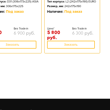
пуса:
D31 (306x173x225) ASIA
Тип корпуса:
L2 (242x175x190) EURO
 мм:
306x175x225
Размер, мм:
242x175x190
ие:
Под заказ
Наличие:
Под заказ
Без Trade-in
Цена*
Без Trade-in
0
5 800
6 900
руб.
6 300
руб.
руб.
Заказать
Заказать