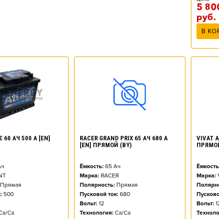
5 80
руб.
В КО
 60 АЧ 500 А [EN]
RACER GRAND PRIX 65 АЧ 680 А
VIVAT A
[EN] ПРЯМОЙ (BY)
ПРЯМО
ч
Ёмкость:
65
Ач
Ёмкость
NT
Марка:
RACER
Марка:
Прямая
Полярность:
Прямая
Полярно
:
500
Пусковой ток:
680
Пусково
Вольт:
12
Вольт:
1
Ca/Ca
Технология:
Ca/Ca
Техноло