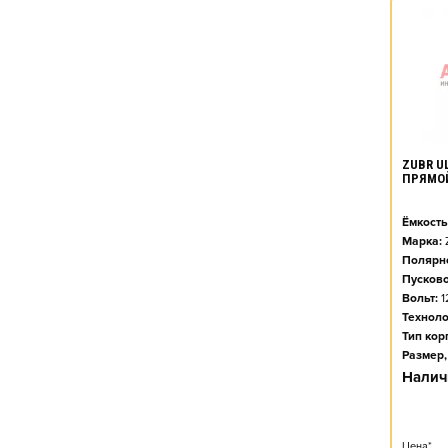
ZUBR UL
ПРЯМО
Ёмкость
Марка:
Полярно
Пусково
Вольт:
1
Техноло
Тип кор
Размер,
Налич
Цена*