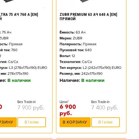
TRA 75 АЧ 760 А [EN]
ZUBR PREMIUM 63 АЧ 640 А [EN]
Й
ПРЯМОЙ
:
75
Ач
Ёмкость:
63
Ач
ZUBR
Марка:
ZUBR
сть:
Прямая
Полярность:
Прямая
й ток:
760
Пусковой ток:
640
2
Вольт:
12
гия:
Ca/Ca
Технология:
Ca/Ca
пуса:
L3 (278x175x190) EURO
Тип корпуса:
L2 (242x175x190) EURO
 мм:
278x175x190
Размер, мм:
242x175x190
ие:
В наличии
Наличие:
В наличии
Без Trade-in
Цена*
Без Trade-in
0
6 900
7 900
руб.
7 400
руб.
руб.
РЗИНУ
В 1 клик
В КОРЗИНУ
В 1 клик