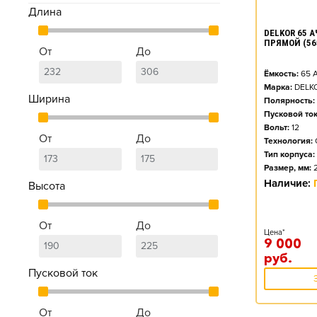
Длина
DELKOR 65 АЧ
ПРЯМОЙ (56
От
До
Ёмкость:
65
А
Марка:
DELK
Ширина
Полярность:
Пусковой ток
Вольт:
12
От
До
Технология:
Тип корпуса:
Размер, мм:
Наличие:
Высота
От
До
Цена*
9 000
руб.
Пусковой ток
От
До