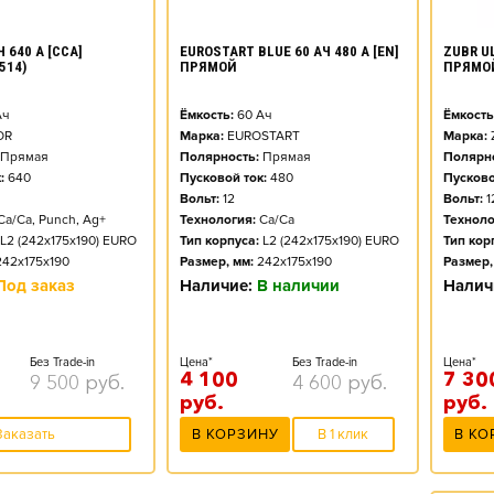
ZUBR UL
 640 А [CCA]
EUROSTART BLUE 60 АЧ 480 А [EN]
ПРЯМО
514)
ПРЯМОЙ
Ёмкость
ч
Ёмкость:
60
Ач
Марка:
OR
Марка:
EUROSTART
Полярно
Прямая
Полярность:
Прямая
Пусково
:
640
Пусковой ток:
480
Вольт:
1
Вольт:
12
Техноло
Ca/Ca, Punch, Ag+
Технология:
Ca/Ca
Тип кор
L2 (242x175x190) EURO
Тип корпуса:
L2 (242x175x190) EURO
Размер,
242x175x190
Размер, мм:
242x175x190
Налич
Под заказ
Наличие:
В наличии
Цена*
Без Trade-in
Цена*
Без Trade-in
7 30
4 100
9 500
руб.
4 600
руб.
руб.
руб.
В КО
Заказать
В КОРЗИНУ
В 1 клик