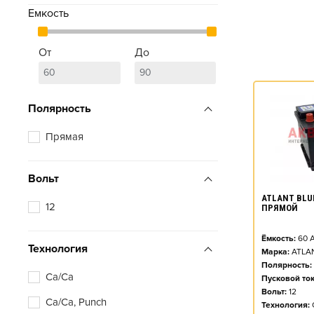
Емкость
От
До
Полярность
Прямая
Вольт
ATLANT BLUE
12
ПРЯМОЙ
Ёмкость:
60
А
Технология
Марка:
ATLA
Полярность:
Ca/Ca
Пусковой ток
Вольт:
12
Ca/Ca, Punch
Технология: