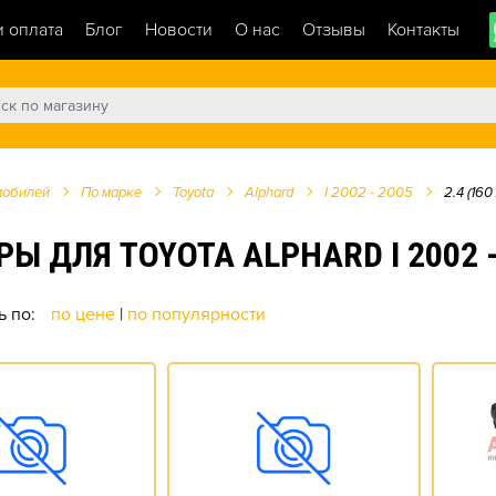
и оплата
Блог
Новости
О нас
Отзывы
Контакты
мобилей
По марке
Toyota
Alphard
I 2002 - 2005
2.4 (160 
ЛЯ TOYOTA ALPHARD I 2002 - 20
ь по:
по цене
|
по популярности