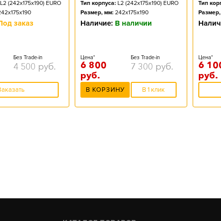
L2 (242x175x190) EURO
Тип корпуса:
L2 (242x175x190) EURO
Тип кор
242x175x190
Размер, мм:
242x175x190
Размер,
Под заказ
Наличие:
В наличии
Налич
Без Trade-in
Цена*
Без Trade-in
Цена*
6 800
6 10
4 500
руб.
7 300
руб.
руб.
руб.
Заказать
В КОРЗИНУ
В 1 клик