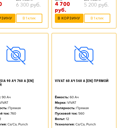
0
4 700
6 300
руб.
5 200
руб.
руб.
РЗИНУ
В 1 клик
В КОРЗИНУ
В 1 клик
SIA 90 АЧ 760 А [EN]
VIVAT 60 АЧ 560 А [EN] ПРЯМОЙ
Й
:
90
Ач
Ёмкость:
60
Ач
VIVAT
Марка:
VIVAT
сть:
Прямая
Полярность:
Прямая
й ток:
760
Пусковой ток:
560
2
Вольт:
12
гия:
Ca/Ca, Punch
Технология:
Ca/Ca, Punch