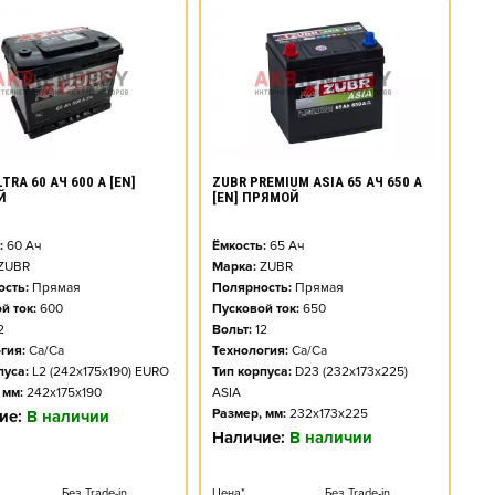
TRA 60 АЧ 600 А [EN]
ZUBR PREMIUM ASIA 65 АЧ 650 А
Й
[EN] ПРЯМОЙ
:
60
Ач
Ёмкость:
65
Ач
ZUBR
Марка:
ZUBR
сть:
Прямая
Полярность:
Прямая
й ток:
600
Пусковой ток:
650
2
Вольт:
12
гия:
Ca/Ca
Технология:
Ca/Ca
пуса:
L2 (242x175x190) EURO
Тип корпуса:
D23 (232x173x225)
 мм:
242x175x190
ASIA
Размер, мм:
232x173x225
ие:
В наличии
Наличие:
В наличии
Без Trade-in
Цена*
Без Trade-in