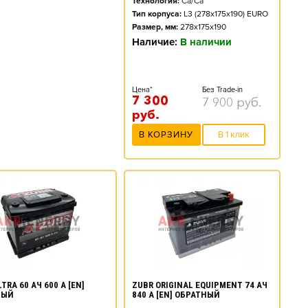
Технология:
Ca/Ca
Тип корпуса:
L3 (278x175x190) EURO
Размер, мм:
278x175x190
Наличие:
В наличии
Цена*
Без Trade-in
7 300
7 900
руб.
руб.
В КОРЗИНУ
В 1 клик
TRA 60 АЧ 600 А [EN]
ZUBR ORIGINAL EQUIPMENT 74 АЧ
НЫЙ
840 А [EN] ОБРАТНЫЙ