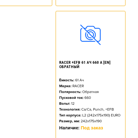
RACER +EFB 61 АЧ 660 А [EN]
ОБРАТНЫЙ
Ёмкость:
61
Ач
Марка:
RACER
Полярность:
Обратная
Пусковой ток:
660
Вольт:
12
Технология:
Ca/Ca, Punch, +EFB
Тип корпуса:
L2 (242x175x190) EURO
Размер, мм:
242x175x190
Наличие:
Под заказ