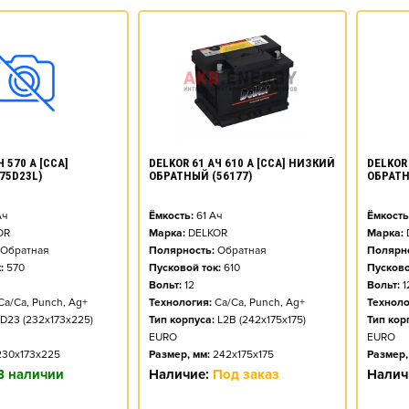
DELKOR 61 АЧ 610 А [CCA] НИЗКИЙ
 570 А [CCA]
DELKOR 
ОБРАТНЫЙ (56177)
75D23L)
ОБРАТН
Ёмкость:
61
Ач
ч
Ёмкость
Марка:
DELKOR
OR
Марка:
Полярность:
Обратная
Обратная
Полярно
Пусковой ток:
610
:
570
Пусково
Вольт:
12
Вольт:
1
Технология:
Ca/Ca, Punch, Ag+
Ca/Ca, Punch, Ag+
Техноло
Тип корпуса:
L2B (242x175x175)
D23 (232x173x225)
Тип кор
EURO
EURO
Размер, мм:
242x175x175
230x173x225
Размер,
Наличие:
Под заказ
В наличии
Налич