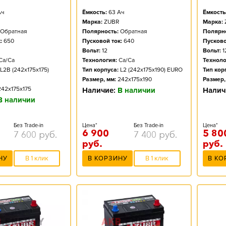
ч
Ёмкость:
63
Ач
Ёмкость
Марка:
ZUBR
Марка:
Обратная
Полярность:
Обратная
Полярно
:
650
Пусковой ток:
640
Пусково
Вольт:
12
Вольт:
1
Ca/Ca
Технология:
Ca/Ca
Техноло
L2B (242x175x175)
Тип корпуса:
L2 (242x175x190) EURO
Тип кор
Размер, мм:
242x175x190
Размер,
242x175x175
Наличие:
В наличии
Налич
В наличии
Без Trade-in
Цена*
Без Trade-in
Цена*
6 900
5 80
7 600
руб.
7 400
руб.
руб.
руб.
НУ
В 1 клик
В КОРЗИНУ
В 1 клик
В КО