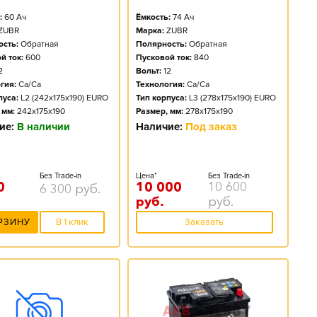
:
60
Ач
Ёмкость:
74
Ач
ZUBR
Марка:
ZUBR
сть:
Обратная
Полярность:
Обратная
й ток:
600
Пусковой ток:
840
2
Вольт:
12
гия:
Ca/Ca
Технология:
Ca/Ca
пуса:
L2 (242x175x190) EURO
Тип корпуса:
L3 (278x175x190) EURO
 мм:
242x175x190
Размер, мм:
278x175x190
ие:
В наличии
Наличие:
Под заказ
Без Trade-in
Цена*
Без Trade-in
0
10 000
10 600
6 300
руб.
руб.
руб.
РЗИНУ
В 1 клик
Заказать