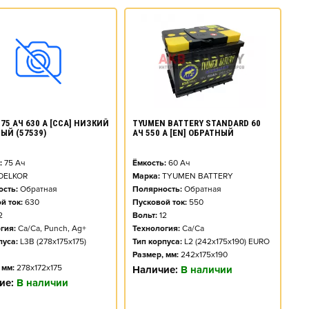
TYUMEN BATTERY STANDARD 60
75 АЧ 630 А [CCA] НИЗКИЙ
АЧ 550 А [EN] ОБРАТНЫЙ
ЫЙ (57539)
Ёмкость:
60
Ач
:
75
Ач
Марка:
TYUMEN BATTERY
DELKOR
Полярность:
Обратная
сть:
Обратная
Пусковой ток:
550
й ток:
630
Вольт:
12
2
Технология:
Ca/Ca
гия:
Ca/Ca, Punch, Ag+
Тип корпуса:
L2 (242x175x190) EURO
пуса:
L3B (278x175x175)
Размер, мм:
242x175x190
 мм:
278x172x175
Наличие:
В наличии
ие:
В наличии