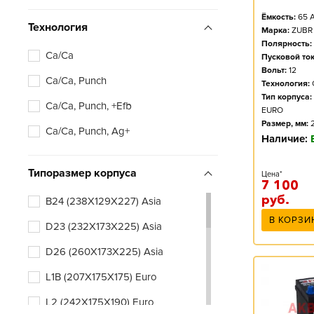
Ёмкость:
65
А
Технология
Марка:
ZUBR
Полярность:
Ca/Ca
Пусковой ток
Вольт:
12
Ca/Ca, Punch
Технология:
Тип корпуса:
Ca/Ca, Punch, +Efb
EURO
Размер, мм:
Ca/Ca, Punch, Ag+
Наличие:
Типоразмер корпуса
Цена*
7 100
руб.
B24 (238X129X227) Asia
В КОРЗИ
D23 (232X173X225) Asia
D26 (260X173X225) Asia
L1B (207X175X175) Euro
L2 (242X175X190) Euro