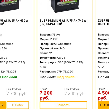
M ASIA 65 АЧ 650 А
ZUBR PREMIUM ASIA 75 АЧ 740 А
ZUBR UL
НЫЙ
[EN] ОБРАТНЫЙ
ОБРАТ
ч
Ёмкость:
75
Ач
Ёмкость
Марка:
ZUBR
Марка:
Обратная
Полярность:
Обратная
Полярно
:
650
Пусковой ток:
740
Пусково
Вольт:
12
Вольт:
1
Ca/Ca
Технология:
Ca/Ca
Техноло
D23 (232x173x225)
Тип корпуса:
D26 (260x173x225)
Тип кор
ASIA
ASIA
232x173x225
Размер, мм:
271x175x220
Размер,
В наличии
Наличие:
Под заказ
Налич
Без Trade-in
Цена*
Без Trade-in
Цена*
7 200
4 50
7 700
руб.
7 800
руб.
руб.
руб.
НУ
В 1 клик
Заказать
В КО