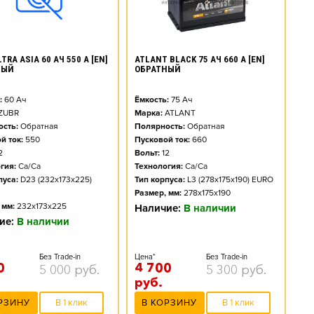
ATLANT BLACK 75 АЧ 660 А [EN]
TRA ASIA 60 АЧ 550 А [EN]
ОБРАТНЫЙ
НЫЙ
Ёмкость:
75
Ач
:
60
Ач
Марка:
ATLANT
ZUBR
Полярность:
Обратная
сть:
Обратная
Пусковой ток:
660
й ток:
550
Вольт:
12
2
Технология:
Ca/Ca
гия:
Ca/Ca
Тип корпуса:
L3 (278x175x190) EURO
пуса:
D23 (232x173x225)
Размер, мм:
278x175x190
 мм:
232x173x225
Наличие:
В наличии
ие:
В наличии
Цена*
Без Trade-in
Без Trade-in
4 700
0
5 300
руб.
5 000
руб.
руб.
В КОРЗИНУ
В 1 клик
РЗИНУ
В 1 клик