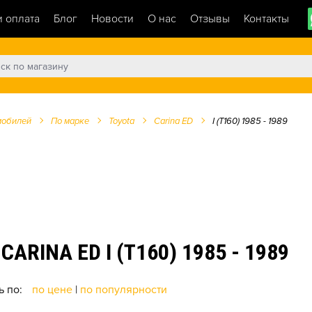
и оплата
Блог
Новости
О нас
Отзывы
Контакты
мобилей
По марке
Toyota
Carina ED
I (T160) 1985 - 1989
RINA ED I (T160) 1985 - 1989
ь по:
по цене
|
по популярности