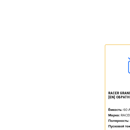
RACER GRAND
[EN] ОБРАТН
Ёмкость:
60
А
Марка:
RACE
Полярность:
Пусковой ток