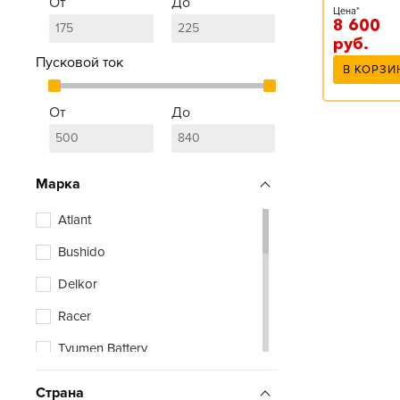
От
До
Цена*
8 600
руб.
Пусковой ток
В КОРЗИ
От
До
Марка
Atlant
Bushido
Delkor
Racer
Tyumen Battery
Zubr
Страна