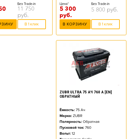
Цена*
Без Trade-in
Без Trade-in
5 300
50
11 750
5 800
руб.
руб.
руб.
В КОРЗИНУ
В 1 клик
РЗИНУ
В 1 клик
ZUBR ULTRA 75 АЧ 760 А [EN]
ОБРАТНЫЙ
Ёмкость:
75
Ач
Марка:
ZUBR
Полярность:
Обратная
Пусковой ток:
760
Вольт:
12