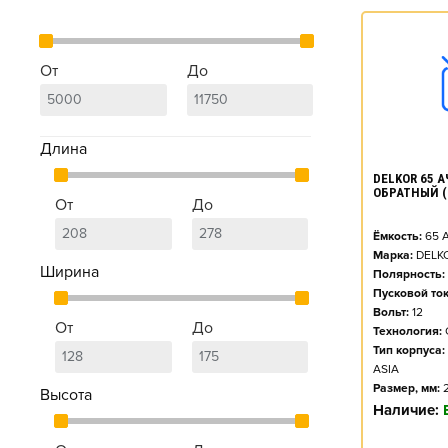
От
До
Длина
DELKOR 65 АЧ
ОБРАТНЫЙ (
От
До
Ёмкость:
65
А
Марка:
DELK
Ширина
Полярность:
Пусковой ток
Вольт:
12
От
До
Технология:
Тип корпуса:
ASIA
Размер, мм:
Высота
Наличие: