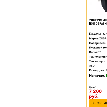
L2B (242X175X175) Euro
L3 (278X175X190) Euro
ZUBR PREMIU
L3B (278X175X175) Euro
[EN] ОБРАТ
Ёмкость:
65
А
Марка:
ZUBR
Полярность:
Пусковой ток
Вольт:
12
Технология:
Тип корпуса:
ASIA
Размер, мм:
Наличие:
Цена*
7 200
руб.
В КОРЗИ