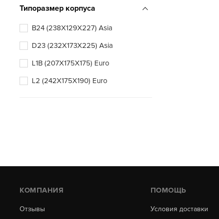
Типоразмер корпуса
B24 (238X129X227) Asia
D23 (232X173X225) Asia
L1B (207X175X175) Euro
L2 (242X175X190) Euro
КОМПАНИЯ
ПОМОЩЬ
Отзывы
Условия доставки