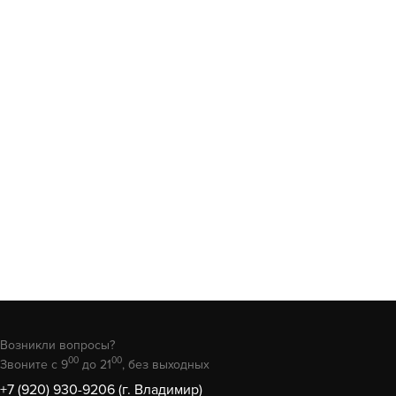
Возникли вопросы?
00
00
Звоните с 9
до 21
, без выходных
+7 (920) 930-9206 (г. Владимир)