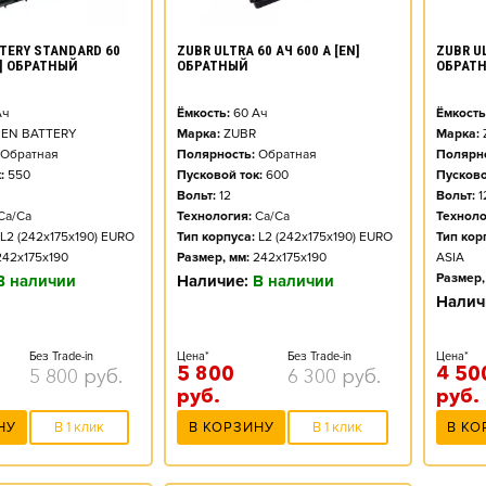
TERY STANDARD 60
ZUBR ULTRA 60 АЧ 600 А [EN]
ZUBR UL
N] ОБРАТНЫЙ
ОБРАТНЫЙ
ОБРАТ
ч
Ёмкость:
60
Ач
Ёмкость
EN BATTERY
Марка:
ZUBR
Марка:
Обратная
Полярность:
Обратная
Полярно
:
550
Пусковой ток:
600
Пусково
Вольт:
12
Вольт:
1
Ca/Ca
Технология:
Ca/Ca
Техноло
L2 (242x175x190) EURO
Тип корпуса:
L2 (242x175x190) EURO
Тип кор
242x175x190
Размер, мм:
242x175x190
ASIA
Размер,
В наличии
Наличие:
В наличии
Налич
Без Trade-in
Цена*
Без Trade-in
Цена*
5 800
4 50
5 800
руб.
6 300
руб.
руб.
руб.
НУ
В 1 клик
В КОРЗИНУ
В 1 клик
В КО