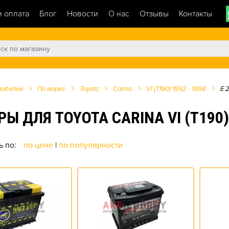
и оплата
Блог
Новости
О нас
Отзывы
Контакты
мобилей
По марке
Toyota
Carina
VI (T190) 1992 - 1998
E 2
ЛЯ TOYOTA CARINA VI (T190) 199
ь по:
по цене
|
по популярности