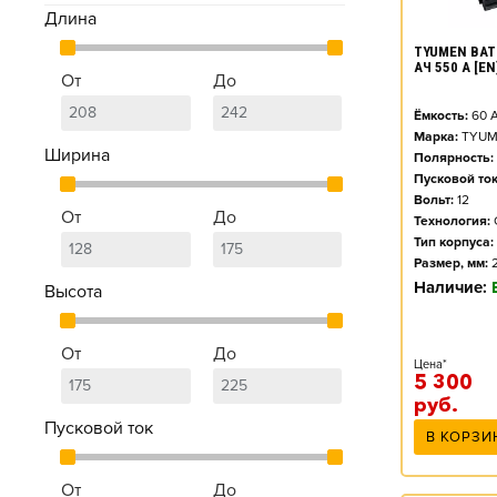
Длина
TYUMEN BAT
АЧ 550 А [E
От
До
Ёмкость:
60
А
Марка:
TYUM
Ширина
Полярность:
Пусковой ток
Вольт:
12
От
До
Технология:
Тип корпуса:
Размер, мм:
Наличие:
Высота
От
До
Цена*
5 300
руб.
Пусковой ток
В КОРЗИ
От
До