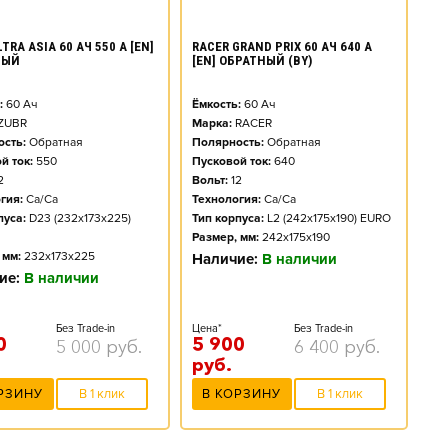
TRA ASIA 60 АЧ 550 А [EN]
RACER GRAND PRIX 60 АЧ 640 А
НЫЙ
[EN] ОБРАТНЫЙ (BY)
:
60
Ач
Ёмкость:
60
Ач
ZUBR
Марка:
RACER
сть:
Обратная
Полярность:
Обратная
й ток:
550
Пусковой ток:
640
2
Вольт:
12
гия:
Ca/Ca
Технология:
Ca/Ca
пуса:
D23 (232x173x225)
Тип корпуса:
L2 (242x175x190) EURO
Размер, мм:
242x175x190
 мм:
232x173x225
Наличие:
В наличии
ие:
В наличии
Без Trade-in
Цена*
Без Trade-in
0
5 900
5 000
руб.
6 400
руб.
руб.
РЗИНУ
В 1 клик
В КОРЗИНУ
В 1 клик