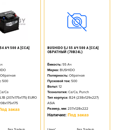
54 АЧ 500 А [CCA]
BUSHIDO SJ 55 АЧ 500 А [CCA]
ОБРАТНЫЙ (70B24L)
ч
Ёмкость:
55
Ач
IDO
Марка:
BUSHIDO
Обратная
Полярность:
Обратная
:
500
Пусковой ток:
500
Вольт:
12
Ca/Ca
Технология:
Ca/Ca, Punch
L1B (207x175x175) EURO
Тип корпуса:
B24 (238x129x227)
208x175x175
ASIA
Размер, мм:
237x128x222
Под заказ
Наличие:
Под заказ
Без Trade-in
Цена*
Без Trade-in