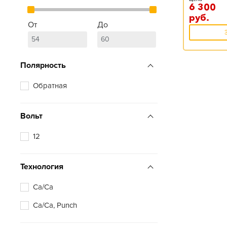
6 300
руб.
От
До
Полярность
Обратная
Вольт
12
Технология
Ca/Ca
Ca/Ca, Punch