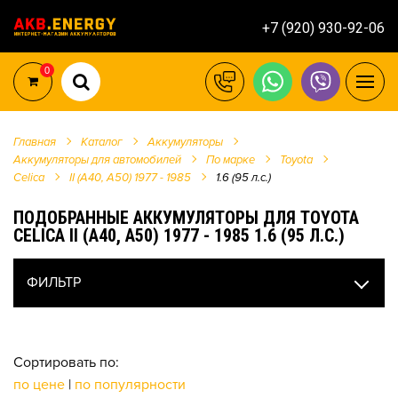
+7 (920) 930-92-06
0
Главная
Каталог
Аккумуляторы
Аккумуляторы для автомобилей
По марке
Toyota
Celica
II (A40, A50) 1977 - 1985
1.6 (95 л.с.)
ПОДОБРАННЫЕ АККУМУЛЯТОРЫ ДЛЯ TOYOTA
CELICA II (A40, A50) 1977 - 1985 1.6 (95 Л.С.)
ФИЛЬТР
Сортировать по:
по цене
|
по популярности